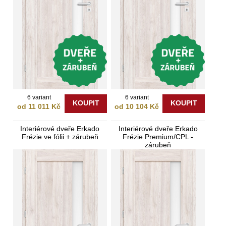
6 variant
6 variant
KOUPIT
KOUPIT
od 11 011 Kč
od 10 104 Kč
Interiérové dveře Erkado
Interiérové dveře Erkado
Frézie ve fólii + zárubeň
Frézie Premium/CPL -
zárubeň