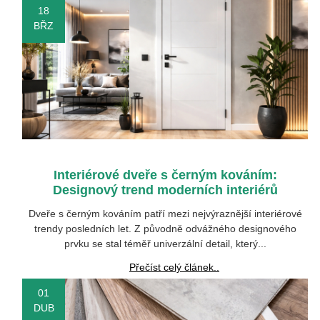
18
BŘZ
Interiérové dveře s černým kováním:
Designový trend moderních interiérů
Dveře s černým kováním patří mezi nejvýraznější interiérové
trendy posledních let. Z původně odvážného designového
prvku se stal téměř univerzální detail, který...
Přečíst celý článek..
01
DUB