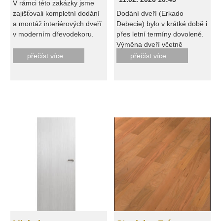
V rámci této zakázky jsme
zajišťovali kompletní dodání
Dodání dveří (Erkado
a montáž interiérových dveří
Debecie) bylo v krátké době i
v moderním dřevodekoru.
přes letní termíny dovolené.
Požadavkem zákazníka bylo
Výměna dveří včetně
zvolit řešení, které interiéru
obložek byla provedena
přečíst více
přečíst více
dodá teplejší tón, vysokou
rychle a profesionálně.
odolnost a nadčasový
vzhled. Proto byl zvolen
tmavší dekor, který přirozeně
navazuje na schodiště a
zároveň vytváří hezký
kontrast s bílými stěnami.