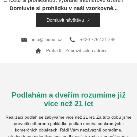
Domluvte si prohlídku v naší vzorkovně...
Domluvit návštěvu
info@flodoor.cz
+420 776 131 246
Praha 9 - Zobrazit celou adresu
Podlahám a dveřím rozumíme již
více než 21 let
Realizací podlah se zabýváme více než 21 let. Za tuto dobu jsme
provedli odbornou pokládku podlah mnoha soukromých i
komerčních objektech. Rádi Vám nezávazně poradíme,
předvedeme jednotlivé typy podlahových krytin a pomůžeme s