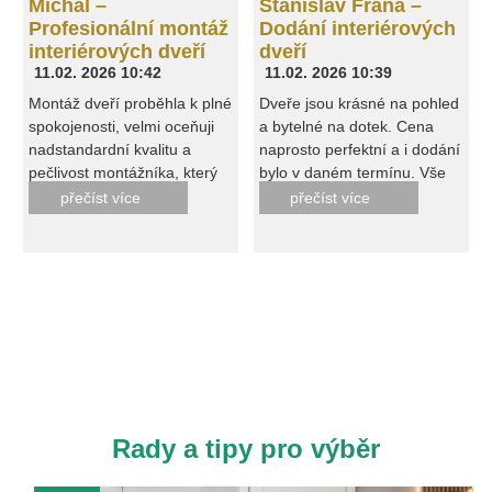
Michal –
Stanislav Frána –
Profesionální montáž
Dodání interiérových
interiérových dveří
dveří
11.02. 2026 10:42
11.02. 2026 10:39
Montáž dveří proběhla k plné
Dveře jsou krásné na pohled
spokojenosti, velmi oceňuji
a bytelné na dotek. Cena
nadstandardní kvalitu a
naprosto perfektní a i dodání
pečlivost montážníka, který
bylo v daném termínu. Vše
po sobě na závěr ještě
proto v pořádku.
přečíst více
přečíst více
kompletně uklidil. Při převzetí
jsme neměli ani jednu výtku.
Moc děkujeme, budeme Vás
doporučovat dál.
Rady a tipy pro výběr