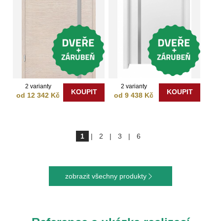
2 varianty
2 varianty
KOUPIT
KOUPIT
od 12 342 Kč
od 9 438 Kč
1
|
2
|
3
|
6
zobrazit všechny produkty