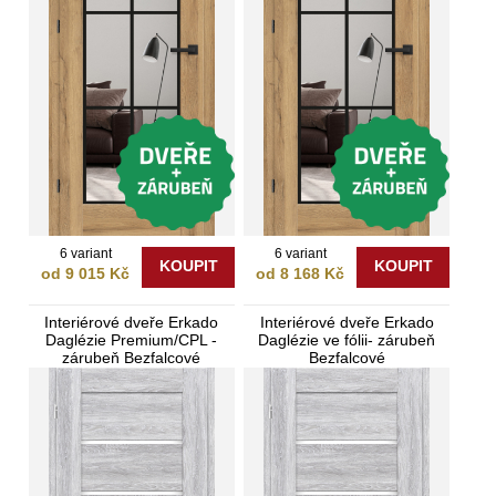
6 variant
6 variant
KOUPIT
KOUPIT
od 9 015 Kč
od 8 168 Kč
Interiérové dveře Erkado
Interiérové dveře Erkado
Daglézie Premium/CPL -
Daglézie ve fólii- zárubeň
zárubeň Bezfalcové
Bezfalcové