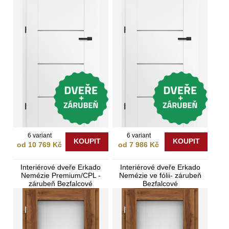
6 variant
6 variant
KOUPIT
KOUPIT
od 10 769 Kč
od 7 986 Kč
Interiérové dveře Erkado
Interiérové dveře Erkado
Nemézie Premium/CPL -
Nemézie ve fólii- zárubeň
zárubeň Bezfalcové
Bezfalcové