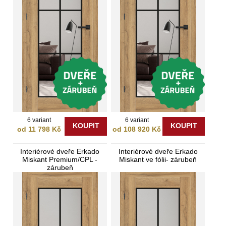
6 variant
6 variant
KOUPIT
KOUPIT
od 11 798 Kč
od 108 920 Kč
Interiérové dveře Erkado
Interiérové dveře Erkado
Miskant Premium/CPL -
Miskant ve fólii- zárubeň
zárubeň