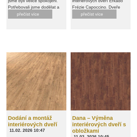
jsme byli velice spokojeni.
interiérových dveří Erkado
výroby. Včera (8.10.2025)
Potřebovali jsme dodělat a
Frézie Capoccino. Dveře
proběhla montáž. Pan
předělat nepovedenou práci
jsou nádherné. Veliká
přečíst více
přečíst více
montér neskutečný!!! Pečlivý,
jiné dveřařské firmy. I když to
spokojenost s montáží...
pracovitý, v životě jsem
pro Placher byla malá
dobrá komunikace, dodržení
neviděla tak super čisté a
zakázka tak byli ochotni nám
termínu, perfektní osazení,
srovnané nářadí, a
pomoci a vše po předchozí
dotažení veškerých detailů,
dodržoval i bezpečnost
firmě opravit a upravit. Využili
po předání vše uklizeno do
práce, což se málokdy vidí.
i maximum již koupených
původního stavu... prostě
Práci odvedl precizně a to i s
věci i když nebyli kupeny
super. Za mě firma Plancher
podřezem dveří, kvůli
přímo u nich. Příště bych
s.r.o. skvělá volba... děkuji!
podlahám. Nemohu opravdu
celou zakázku svěřil jim s
jinak, než jen a jen doporučit
klidem že dopadne v pohodě
od jednání, po výber a to, že
a kvalitně.
se opravdu cítíte, jako
vážený zákazník!!!!! Váženy
pane ing.Kelbichu a pane
Vylezichu jste boží!!! děkuji
Vám.
Dodání a montáž
Dana – Výměna
interiérových dveří
interiérových dveří s
11.02. 2026 10:47
obložkami
11.02. 2026 10:45