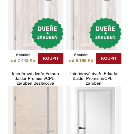
6 variant
6 variant
KOUPIT
KOUPIT
od 7 442 Kč
od 8 168 Kč
Interiérové dveře Erkado
Interiérové dveře Erkado
Baldur Premium/CPL -
Baldur Premium/CPL -
zárubeň Bezfalcové
zárubeň