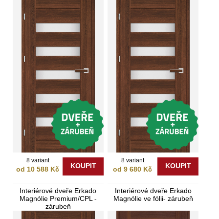
8 variant
8 variant
KOUPIT
KOUPIT
od 10 588 Kč
od 9 680 Kč
Interiérové dveře Erkado
Interiérové dveře Erkado
Magnólie Premium/CPL -
Magnólie ve fólii- zárubeň
zárubeň