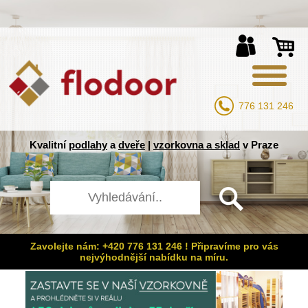
776 131 246
Kvalitní
podlahy
a
dveře
|
vzorkovna a sklad
v Praze
Zavolejte nám: +420 776 131 246 ! Připravíme pro vás
nejvýhodnější nabídku na míru.