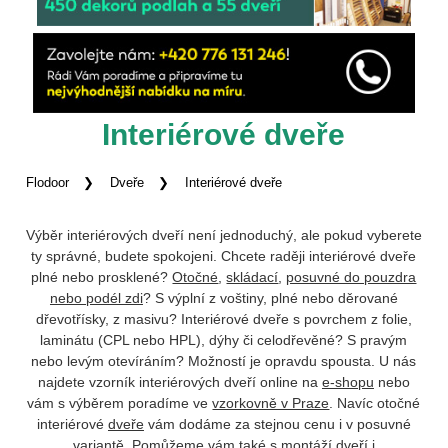
Interiérové dveře
Flodoor
Dveře
Interiérové dveře
Výběr interiérových dveří není jednoduchý, ale pokud vyberete
ty správné, budete spokojeni. Chcete raději interiérové dveře
plné nebo prosklené?
Otočné
,
skládací
,
posuvné do pouzdra
nebo podél zdi
? S výplní z voštiny, plné nebo děrované
dřevotřísky, z masivu? Interiérové dveře s povrchem z folie,
laminátu (CPL nebo HPL), dýhy či celodřevěné? S pravým
nebo levým otevíráním? Možností je opravdu spousta. U nás
najdete vzorník interiérových dveří online na
e-shopu
nebo
vám s výběrem poradíme ve
vzorkovně v Praze
. Navíc otočné
interiérové
dveře
vám dodáme za stejnou cenu i v posuvné
variantě. Pomůžeme vám také s
montáží dveří i