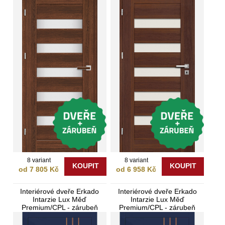
8 variant
8 variant
KOUPIT
KOUPIT
od 7 805 Kč
od 6 958 Kč
Interiérové dveře Erkado
Interiérové dveře Erkado
Intarzie Lux Měď
Intarzie Lux Měď
Premium/CPL - zárubeň
Premium/CPL - zárubeň
Bezfalcové