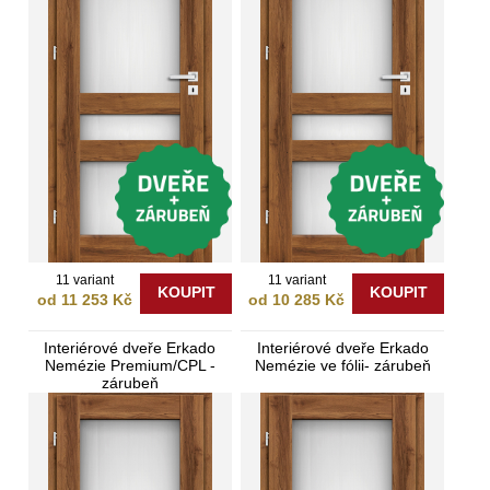
11 variant
11 variant
KOUPIT
KOUPIT
od 11 253 Kč
od 10 285 Kč
Interiérové dveře Erkado
Interiérové dveře Erkado
Nemézie Premium/CPL -
Nemézie ve fólii- zárubeň
zárubeň