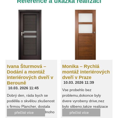
Reference a ukázka realizací
Ivana Šturmová –
Monika – Rychlá
Dodání a montáž
montáž interiérových
interiérových dveří v
dveří v Praze
Berouně
10.03. 2026 11:39
10.03. 2026 11:45
Vse probehlo bez
Dobrý den, ráda bych se
problemu,dokonce byly
podělila o skvělou zkušenost
dvere vyrobeny drive,nez
s firmou Plancher, dostala
bylo slibeno,takze realizace
jsem doporučení od jednoho
probehla take drive. Neni co
přečíst více
přečíst více
známého. Většinou přes
vytknout.