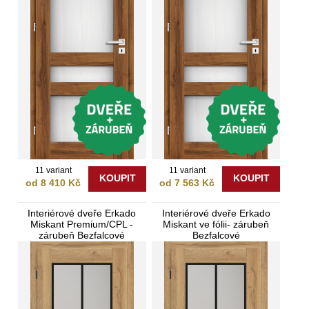
11 variant
11 variant
KOUPIT
KOUPIT
od 8 410 Kč
od 7 563 Kč
Interiérové dveře Erkado
Interiérové dveře Erkado
Miskant Premium/CPL -
Miskant ve fólii- zárubeň
zárubeň Bezfalcové
Bezfalcové