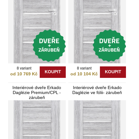
8 variant
8 variant
KOUPIT
KOUPIT
od 10 769 Kč
od 10 104 Kč
Interiérové dveře Erkado
Interiérové dveře Erkado
Daglézie Premium/CPL -
Daglézie ve fólii- zárubeň
zárubeň