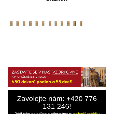
Zavolejte nám: +420 776
131 246!
Rádi Vám poradíme a připravíme tu
nejlepší nabídku