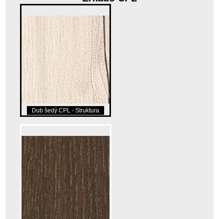
Dub šedý CPL - Struktura