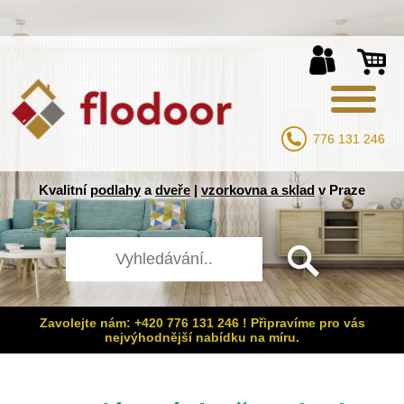
776 131 246
Kvalitní
podlahy
a
dveře
|
vzorkovna a sklad
v Praze
Zavolejte nám: +420 776 131 246 ! Připravíme pro vás
nejvýhodnější nabídku na míru.