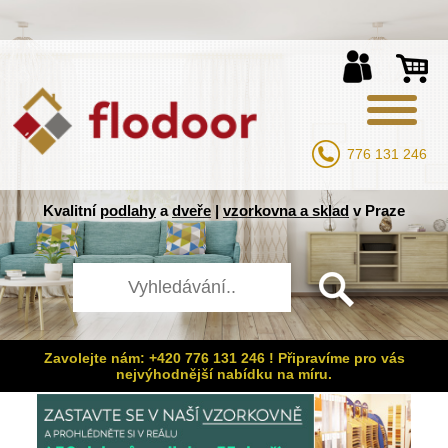
776 131 246
Kvalitní
podlahy
a
dveře
|
vzorkovna a sklad
v Praze
Zavolejte nám: +420 776 131 246 ! Připravíme pro vás
nejvýhodnější nabídku na míru.