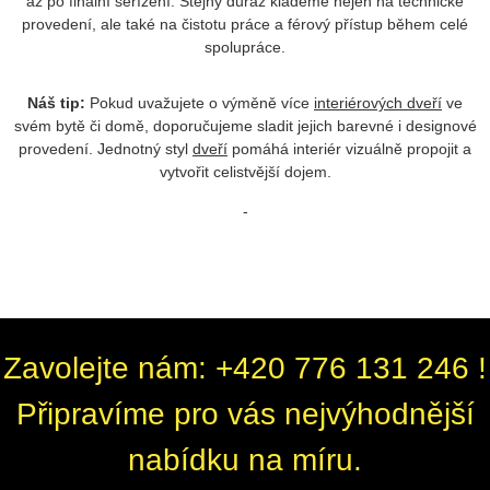
až po finální seřízení. Stejný důraz klademe nejen na technické
provedení, ale také na čistotu práce a férový přístup během celé
spolupráce.
Náš tip:
Pokud uvažujete o výměně více
interiérových dveří
ve
svém bytě či domě, doporučujeme sladit jejich barevné i designové
provedení. Jednotný styl
dveří
pomáhá interiér vizuálně propojit a
vytvořit celistvější dojem.
-
Zavolejte nám: +420 776 131 246 !
Připravíme pro vás nejvýhodnější
nabídku na míru.