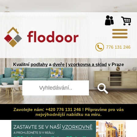
776 131 246
Kvalitní
podlahy
a
dveře
|
vzorkovna a sklad
v Praze
Zavolejte nám: +420 776 131 246 ! Připravíme pro vás
nejvýhodnější nabídku na míru.