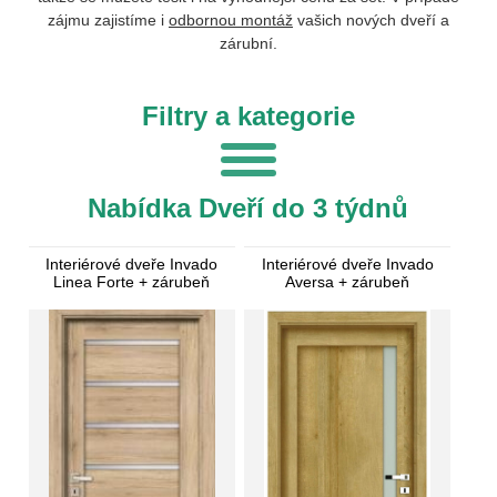
zájmu zajistíme i
odbornou montáž
vašich nových dveří a
zárubní.
Filtry a kategorie
Nabídka Dveří do 3 týdnů
Interiérové dveře Invado
Interiérové dveře Invado
Linea Forte + zárubeň
Aversa + zárubeň