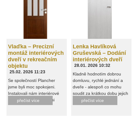
Vlaďka – Precizní
Lenka Havlíková
montáž interiérových
Gruševská – Dodání
dveří v rekreačním
interiérových dveří
objektu
28.01. 2026 10:32
25.02. 2026 11:23
Kladně hodnotím dobrou
Se společností Plancher
domluvu, rychlé jednání a
jsme byli moc spokojeni.
dveře - alespoň co mohu
Instalovali nám interiérové
soudit za krátkou dobu jejich
dveře na chalupě, velmi
užívání - jsou bez problémů.
přečíst více
přečíst více
dobrá komunikace s p.
Kelbichem, vše proběhlo v
pořádku, můžeme doporučit.