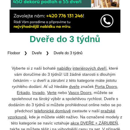
Dveře do 3 týdnů
Flodoor
Dveře
Dveře do 3 týdnů
Vyberte si z naší bohaté
nabídky
interiérových dveří
, které
vám doručíme do 3 týdnů! Už žádné starosti s dlouhým
čekáním – u dveří a zárubní z této kategorie máte jistotu
rychlého dodání. Ať už hledáte
dveře
značek
Porta Doors
,
Erkado
,
Invado
,
Verte
nebo
Vasco Doors
, můžete se
spolehnout na široký výběr a spolehlivou rychlost. Dveře s
dodáním do 3 týdnů si můžete prohlédnout online nebo se po
předchozí
telefonické domluvě
zastavte v naší
pražské
vzorkovně
, kde je můžete vidět naživo. Na označené modely z
této kategorie se navíc vztahuje
akce DVEŘE + ZÁRUBEŇ
,
takže se můžete těšit i na výhodnější cenu za set. V případě