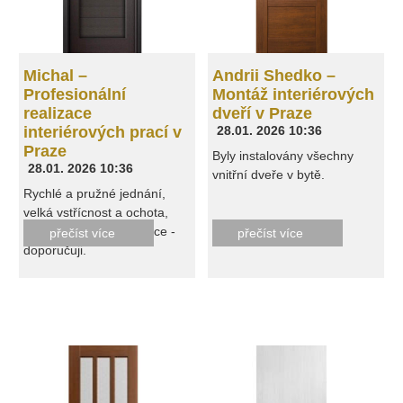
Michal –
Andrii Shedko –
Profesionální
Montáž interiérových
realizace
dveří v Praze
interiérových prací v
28.01. 2026 10:36
Praze
Byly instalovány všechny
28.01. 2026 10:36
vnitřní dveře v bytě.
Rychlé a pružné jednání,
velká vstřícnost a ochota,
kvalitně provedená práce -
přečíst více
přečíst více
doporučuji.