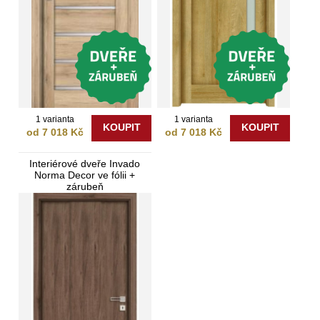
1 varianta
1 varianta
KOUPIT
KOUPIT
od 7 018 Kč
od 7 018 Kč
Interiérové dveře Invado
Norma Decor ve fólii +
zárubeň