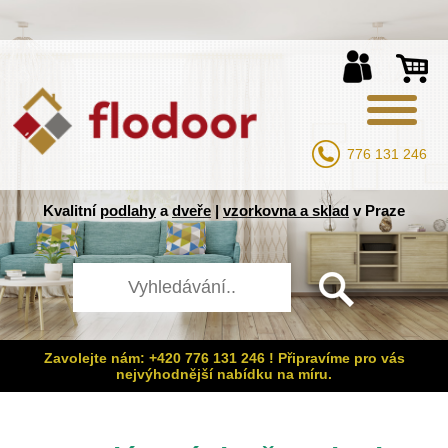
776 131 246
Kvalitní
podlahy
a
dveře
|
vzorkovna a sklad
v Praze
Zavolejte nám: +420 776 131 246 ! Připravíme pro vás
nejvýhodnější nabídku na míru.