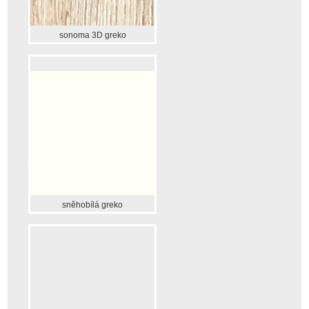
sonoma 3D greko
sněhobílá greko