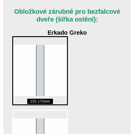
Obložkové zárubně pro bezfalcové
dveře (šířka ostění):
Erkado Greko
155-175mm