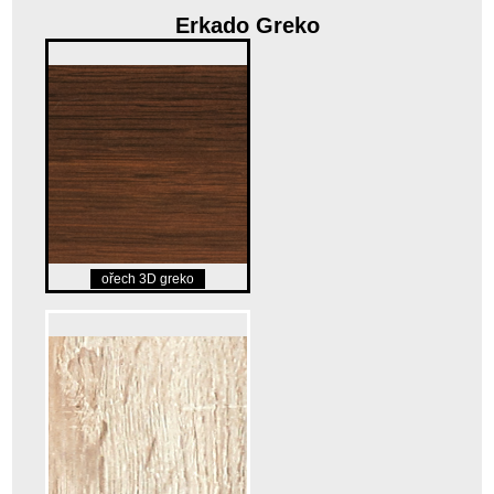
Erkado Greko
ořech 3D greko