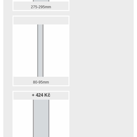
275-295mm
80-95mm
+ 424 Kč