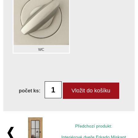
WC
počet ks:
Předchozí produkt:
Interiérové dveře Erkado Miskant