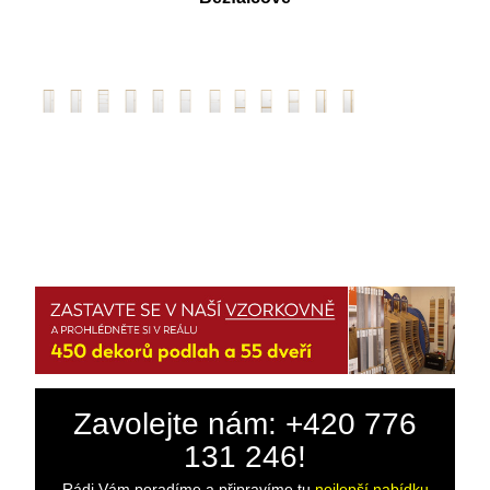
Zavolejte nám: +420 776
131 246!
Rádi Vám poradíme a připravíme tu
nejlepší nabídku