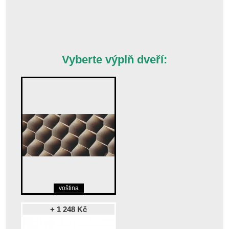
Vyberte výplň dveří:
voština
+ 1 248 Kč