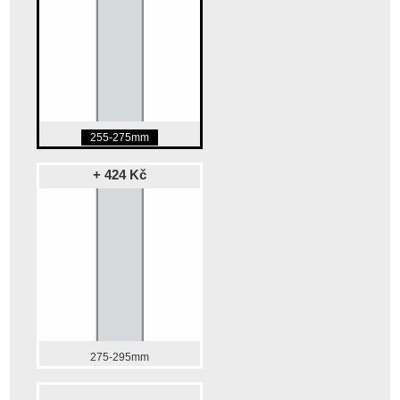
255-275mm
+ 424 Kč
275-295mm