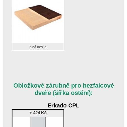
plná deska
Obložkové zárubně pro bezfalcové
dveře (šířka ostění):
Erkado CPL
+ 424 Kč