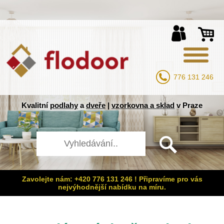
776 131 246
Kvalitní
podlahy
a
dveře
|
vzorkovna a sklad
v Praze
Zavolejte nám: +420 776 131 246 ! Připravíme pro vás
nejvýhodnější nabídku na míru.