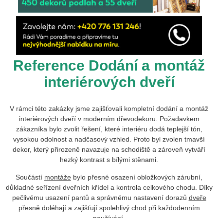
Reference Dodání a montáž
interiérových dveří
V rámci této zakázky jsme zajišťovali kompletní dodání a montáž
interiérových dveří v moderním dřevodekoru. Požadavkem
zákazníka bylo zvolit řešení, které interiéru dodá teplejší tón,
vysokou odolnost a nadčasový vzhled. Proto byl zvolen tmavší
dekor, který přirozeně navazuje na schodiště a zároveň vytváří
hezký kontrast s bílými stěnami.
Součástí
montáže
bylo přesné osazení obložkových zárubní,
důkladné seřízení dveřních křídel a kontrola celkového chodu. Díky
pečlivému usazení pantů a správnému nastavení dorazů
dveře
přesně doléhají a zajišťují spolehlivý chod při každodenním