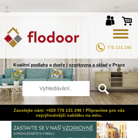
776 131 246
Kvalitní
podlahy
a
dveře
|
vzorkovna a sklad
v Praze
Zavolejte nám: +420 776 131 246 ! Připravíme pro vás
nejvýhodnější nabídku na míru.