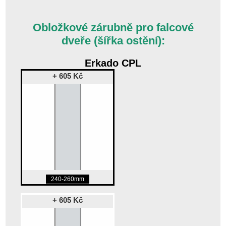
Obložkové zárubně pro falcové
dveře (šířka ostění):
Erkado CPL
+ 605 Kč
240-260mm
+ 605 Kč