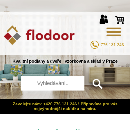
776 131 246
Kvalitní
podlahy
a
dveře
|
vzorkovna a sklad
v Praze
Zavolejte nám: +420 776 131 246 ! Připravíme pro vás
nejvýhodnější nabídku na míru.