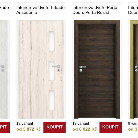
rkado
Interiérové dveře Erkado
Interiérové dveře Porta
Inter
Ansedonia
Doors Porta Resist
Door
12 variant
13 variant
9 vari
PIT
KOUPIT
KOUPIT
od 3 872 Kč
od 6 022 Kč
od 3