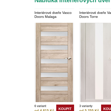
Nabídka Interiérových dveř
Interiérové dveře Vasco
Interiérové dveře V
Doors Malaga
Doors Torre
6 variant
3 varianty
KOUPIT
KOU
od 4 815 Kč
od 5 255 Kč