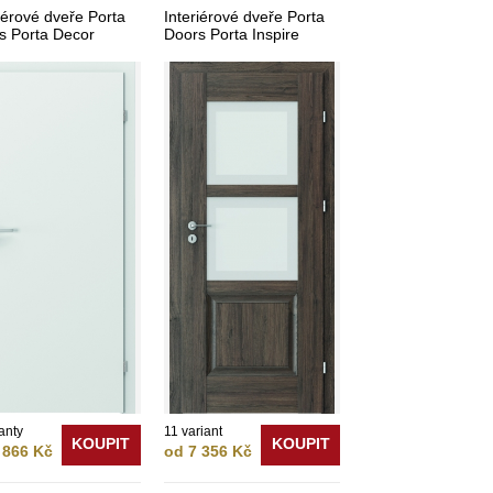
iérové dveře Porta
Interiérové dveře Porta
s Porta Decor
Doors Porta Inspire
anty
11 variant
KOUPIT
KOUPIT
 866 Kč
od 7 356 Kč