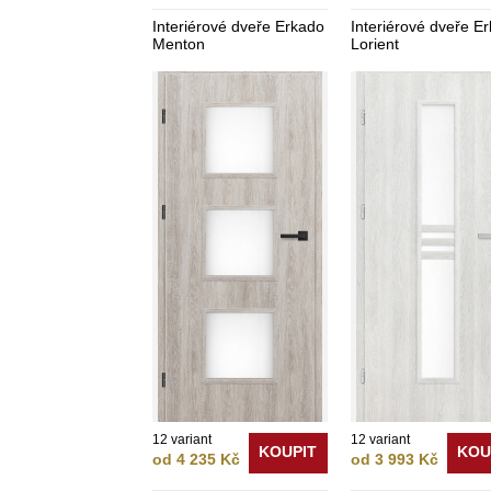
Interiérové dveře Erkado
Interiérové dveře E
Menton
Lorient
12 variant
12 variant
KOUPIT
KOU
od 4 235 Kč
od 3 993 Kč