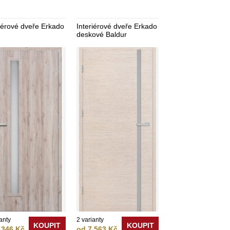
riérové dveře Erkado
Interiérové dveře Erkado
deskové Baldur
anty
2 varianty
KOUPIT
KOUPIT
 346 Kč
od 7 563 Kč