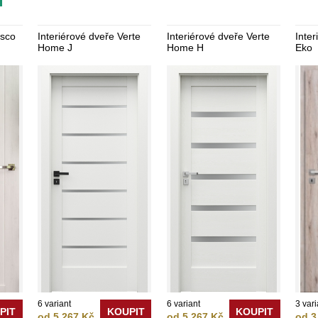
í
asco
Interiérové dveře Verte
Interiérové dveře Verte
Inte
Home J
Home H
Eko
6 variant
6 variant
3 vari
PIT
KOUPIT
KOUPIT
od 5 267 Kč
od 5 267 Kč
od 3