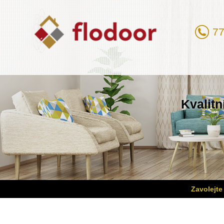
77
Kvalitn
Zavolejte