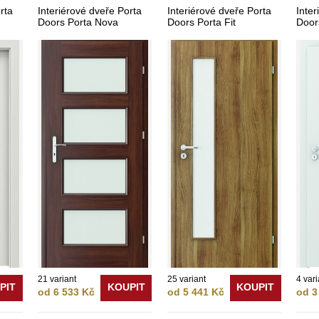
rta
Interiérové dveře Porta
Interiérové dveře Porta
Inter
Doors Porta Nova
Doors Porta Fit
Door
21 variant
25 variant
4 vari
PIT
KOUPIT
KOUPIT
od 6 533 Kč
od 5 441 Kč
od 3