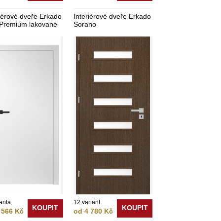
riérové dveře Erkado
Interiérové dveře Erkado
Premium lakované
Sorano
ianta
12 variant
KOUPIT
KOUPIT
 566 Kč
od 4 780 Kč