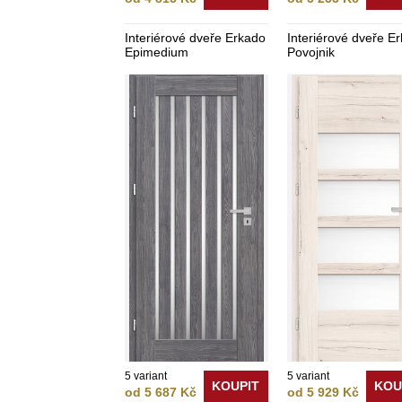
Interiérové dveře Erkado
Interiérové dveře E
Epimedium
Povojnik
5 variant
5 variant
KOUPIT
KOU
od 5 687 Kč
od 5 929 Kč