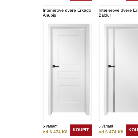
Interiérové dveře Erkado
Interiérové dveře E
Anubis
Baldur
5 variant
6 variant
KOUPIT
KOU
od 6 474 Kč
od 6 474 Kč