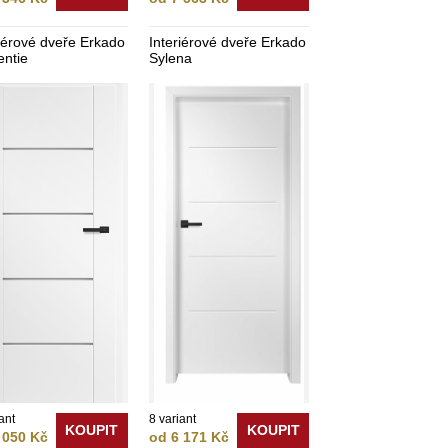
riérové dveře Erkado
Interiérové dveře Erkado
entie
Sylena
ant
8 variant
KOUPIT
KOUPIT
 050 Kč
od 6 171 Kč