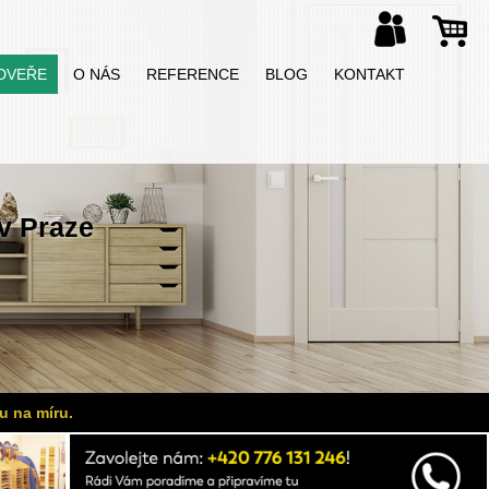
DVEŘE
O NÁS
REFERENCE
BLOG
KONTAKT
v Praze
u na míru.