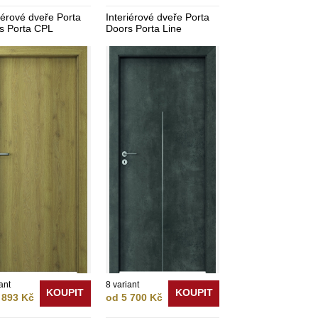
iérové dveře Porta
Interiérové dveře Porta
s Porta CPL
Doors Porta Line
ant
8 variant
KOUPIT
KOUPIT
 893 Kč
od 5 700 Kč