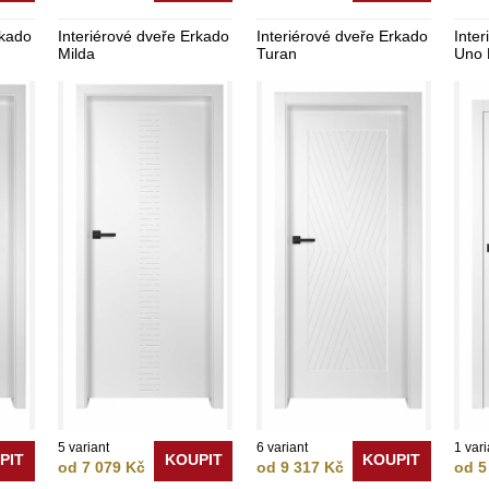
rkado
Interiérové dveře Erkado
Interiérové dveře Erkado
Inte
Milda
Turan
Uno 
5 variant
6 variant
1 var
PIT
KOUPIT
KOUPIT
od 7 079 Kč
od 9 317 Kč
od 5