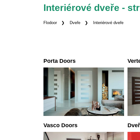
Interiérové dveře - st
Flodoor
Dveře
Interiérové dveře
Porta Doors
Vert
Vasco Doors
Dveř