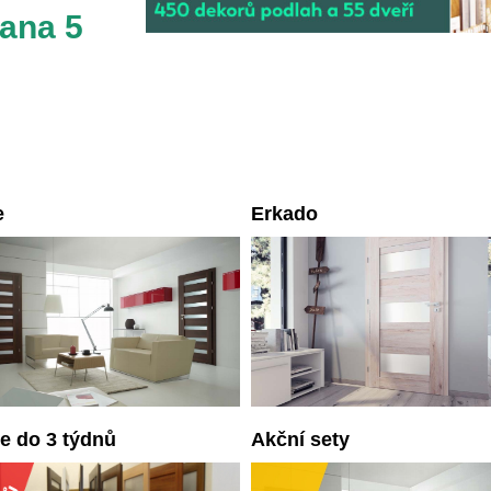
rana 5
e
Erkado
e do 3 týdnů
Akční sety