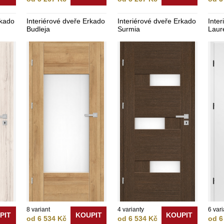
rkado
Interiérové dveře Erkado
Interiérové dveře Erkado
Inte
Budleja
Surmia
Laur
8 variant
4 varianty
6 vari
PIT
KOUPIT
KOUPIT
od 6 534 Kč
od 6 534 Kč
od 6