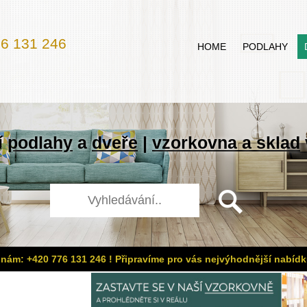
6 131 246
HOME
PODLAHY
í
podlahy
a
dveře
|
vzorkovna a sklad
 nám: +420 776 131 246 ! Připravíme pro vás nejvýhodnější nabídk