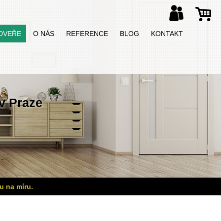
DVEŘE
O NÁS
REFERENCE
BLOG
KONTAKT
v Praze
u na míru.