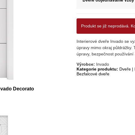
Dveře objednáváme vždy 
Produkt se již neprodává. K
Interierové dveře Invado se vy
úpravy mimo okraj půldrážky. T
úpravy, bezpečnost používání a
Výrobce:
Invado
Kategorie produktu:
Dveře
|
Bezfalcové dveře
Invado Decorato