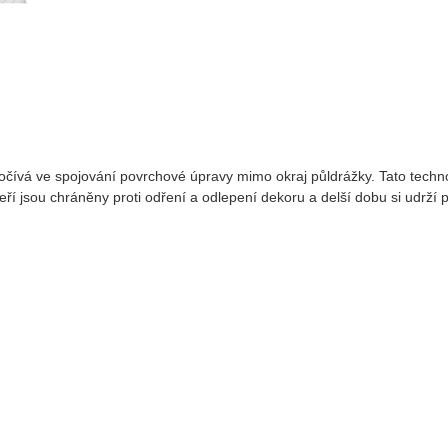
počívá ve spojování povrchové úpravy mimo okraj půldrážky. Tato techno
eří jsou chráněny proti odření a odlepení dekoru a delší dobu si udrží