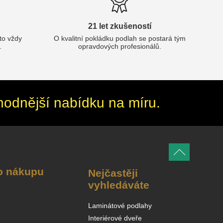
21 let zkušeností
oto vždy
O kvalitní pokládku podlah se postará tým
.
opravdových profesionálů.
hodnější nabídku na míru.
o nákupu
Nejčastěji
vyhledáváte
Laminátové podlahy
Interiérové dveře