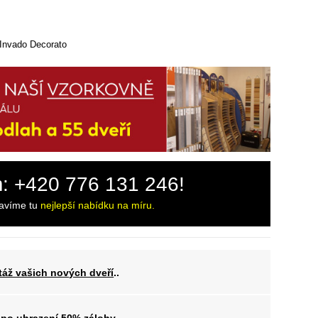
 Invado Decorato
m: +420 776 131 246!
ravíme tu
nejlepší nabídku na míru.
áž vašich nových dveří
..