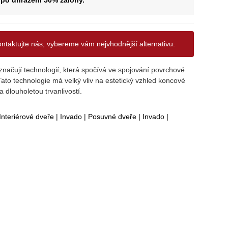
po uhrazení 50% zálohy.
ontaktujte nás, vybereme vám nejvhodnější alternativu.
značují technologií, která spočívá ve spojování povrchové
ato technologie má velký vliv na estetický vzhled koncové
 dlouholetou trvanlivostí.
Interiérové dveře
|
Invado
|
Posuvné dveře
|
Invado
|