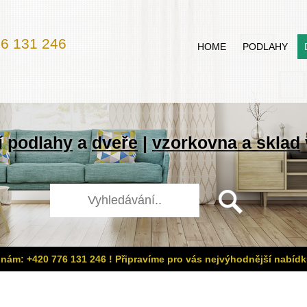
6 131 246
HOME
PODLAHY
í
podlahy
a
dveře
|
vzorkovna a sklad
 nám: +420 776 131 246 ! Připravíme pro vás nejvýhodnější nabídk