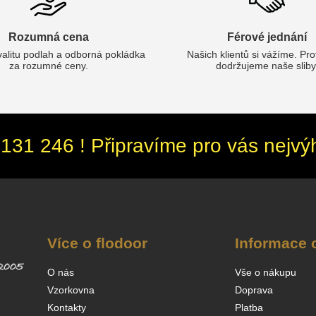
Rozumná cena
Férové jednání
valitu podlah a odborná pokládka
Našich klientů si vážíme. Pr
za rozumné ceny.
dodržujeme naše sliby
131 246 ! Připravíme pro vás nejvý
Více o flodoor
Informace 
O nás
Vše o nákupu
Vzorkovna
Doprava
Kontakty
Platba