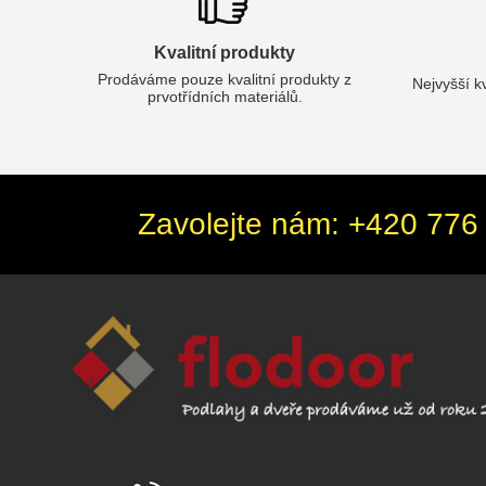
Kvalitní produkty
Prodáváme pouze kvalitní produkty z
Nejvyšší k
prvotřídních materiálů.
Zavolejte nám: +420 776 