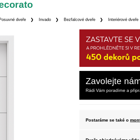
Decorato
Posuvné dveře
Invado
Bezfalcové dveře
Interiérové dveře
Zavolejte ná
Rádi Vám poradíme a přip
Postaráme se také o
mont