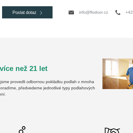
info@flodoor.cz
+42
Poslat dotaz
íce než 21 let
u jsme provedli odbornou pokládku podlah v mnoha
oradíme, předvedeme jednotlivé typy podlahových
ení.