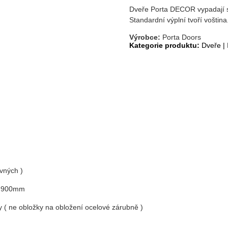
Dveře Porta DECOR vypadají sk
Standardní výplní tvoří voština.
Výrobce:
Porta Doors
Kategorie produktu:
Dveře
|
uvných )
m, 900mm
y ( ne obložky na obložení ocelové zárubně )