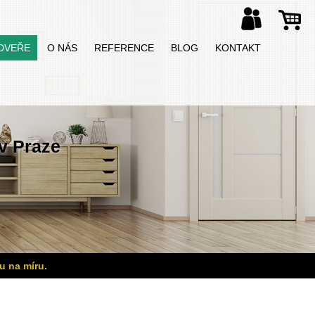
DVEŘE
O NÁS
REFERENCE
BLOG
KONTAKT
v Praze
u na míru.