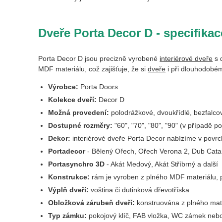
Dveře Porta Decor D - specifikac
Porta Decor D jsou precizně vyrobené
interiérové dveře
s 
MDF materiálu, což zajišťuje, že si
dveře
i při dlouhodobém
Výrobce:
Porta Doors
Kolekce dveří:
Decor D
Možná provedení:
polodrážkové, dvoukřídlé, bezfalco
Dostupné rozměry:
"60", "70", "80", "90" (v případě po
Dekor:
interiérové dveře Porta Decor nabízíme v povr
Portadecor
- Bělený Ořech, Ořech Verona 2, Dub Catan
Portasynchro 3D
- Akát Medový, Akát Stříbrný a další
Konstrukce:
rám je vyroben z plného MDF materiálu,
Výplň dveří:
voština či dutinková dřevotříska
Obložková zárubeň dveří:
konstruována z plného ma
Typ zámku:
pokojový klíč, FAB vložka, WC zámek nebo