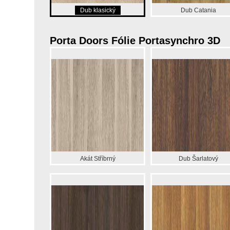
Dub klasický
Dub Catania
Porta Doors Fólie Portasynchro 3D
Akát Stříbrný
Dub Šarlatový