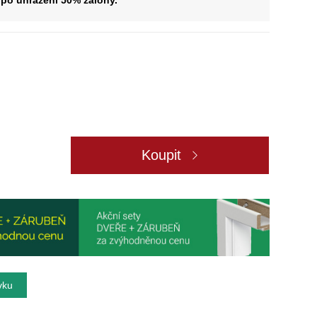
po uhrazení 50% zálohy.
Koupit
vku