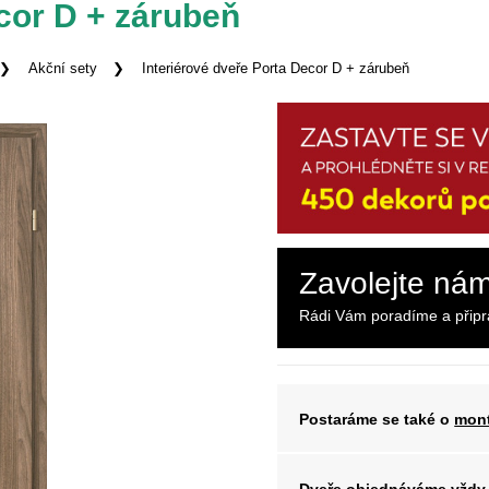
ecor D + zárubeň
Akční sety
Interiérové dveře Porta Decor D + zárubeň
Zavolejte ná
Rádi Vám poradíme a přip
Postaráme se také o
mont