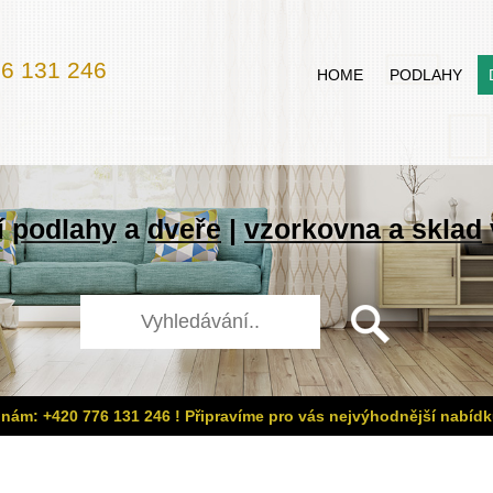
6 131 246
HOME
PODLAHY
í
podlahy
a
dveře
|
vzorkovna a sklad
 nám: +420 776 131 246 ! Připravíme pro vás nejvýhodnější nabídk