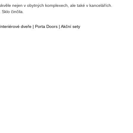
věle nejen v obytných komplexech, ale také v kancelářích.
 Sklo činčila.
Interiérové dveře
|
Porta Doors
|
Akční sety