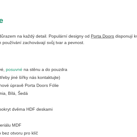
e
důrazem na každý detail. Populární designy od
Porta Doors
disponují k
 používání zachovávají svůj tvar a pevnost.
vé,
posuvné
na stěnu a do pouzdra
třeby jiné šířky nás kontaktujte)
chové úpravě Porta Doors Fólie
ia, Bílá, Šedá
 pokryt dvěma HDF deskami
teriálu MDF
 bez otvoru pro klíč