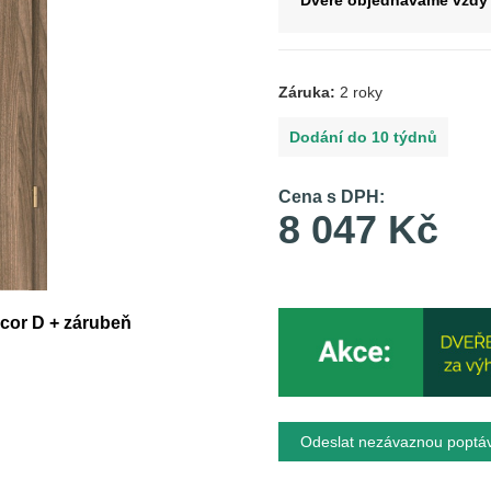
Dveře objednáváme vždy 
Záruka:
2 roky
Dodání do 10 týdnů
Cena s DPH:
8 047 Kč
ecor D + zárubeň
Odeslat nezávaznou poptá