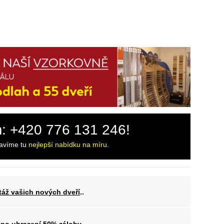
m: +420 776 131 246!
ravíme tu
nejlepší nabídku na míru.
áž vašich nových dveří
..