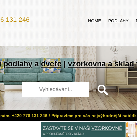
6 131 246
HOME
PODLAHY
í
podlahy
a
dveře
|
vzorkovna a sklad
 nám: +420 776 131 246 ! Připravíme pro vás nejvýhodnější nabídk