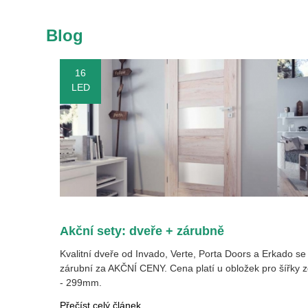
Blog
16
LED
Akční sety: dveře + zárubně
Kvalitní dveře od Invado, Verte, Porta Doors a Erkado se
zárubní za AKČNÍ CENY. Cena platí u obložek pro šířky z
- 299mm.
Přečíst celý článek..