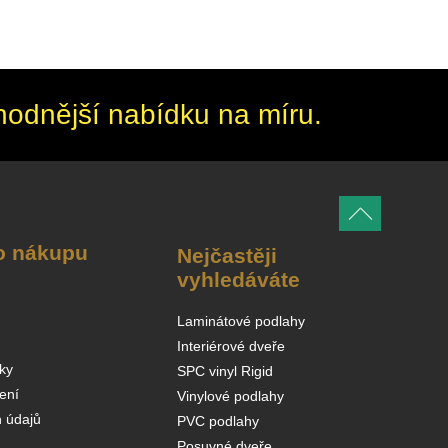
hodnější nabídku na míru.
o nákupu
Nejčastěji
vyhledáváte
Laminátové podlahy
Interiérové dveře
ky
SPC vinyl Rigid
ení
Vinylové podlahy
 údajů
PVC podlahy
Posuvné dveře