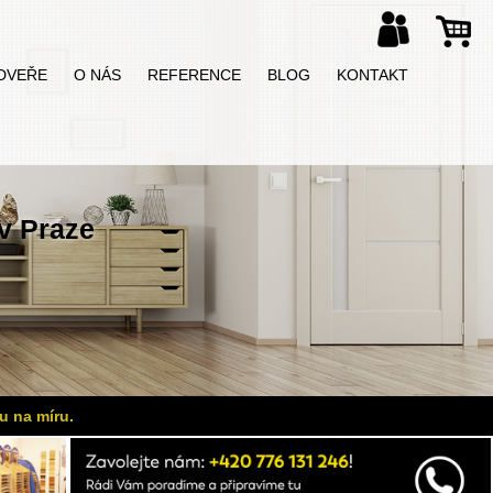
DVEŘE
O NÁS
REFERENCE
BLOG
KONTAKT
v Praze
u na míru.