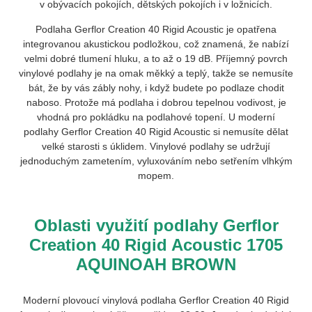
v obývacích pokojích, dětských pokojích i v ložnicích.
Podlaha
Gerflor Creation 40 Rigid Acoustic
je opatřena
integrovanou akustickou podložkou, což znamená, že nabízí
velmi dobré tlumení hluku, a to až o 19 dB. Příjemný povrch
vinylové podlahy je na omak měkký a teplý, takže se nemusíte
bát, že by vás zábly nohy, i když budete po podlaze chodit
naboso. Protože má podlaha i dobrou tepelnou vodivost, je
vhodná pro pokládku na podlahové topení. U moderní
podlahy
Gerflor Creation 40 Rigid Acoustic
si nemusíte dělat
velké starosti s úklidem. Vinylové podlahy se udržují
jednoduchým zametením, vyluxováním nebo setřením vlhkým
mopem.
Oblasti využití podlahy Gerflor
Creation 40 Rigid Acoustic 1705
AQUINOAH BROWN
Moderní plovoucí vinylová podlaha
Gerflor Creation 40 Rigid