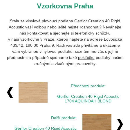
Vzorkovna Praha
Stala se vinylová plovoucí podlaha
Gerflor Creation 40 Rigid
Acoustic
vaší volbou nebo ještě nejste rozhodnuti? Neváhejte
nás
kontaktovat
a sjednejte si telefonicky schůzku
v naší
vzorkovně
v Praze, kterou najdete na adrese Lovosická
439/42, 190 00 Praha 9. Rádi vás zde přivítáme a ukážeme
vám vybranou vinylovou podlahu, seznámíme vás s jejími
přednostmi a případně sjednáme také
pokládku
podlahy našimi
zručnými a zkušenými pracovníky.
Předchozí produkt:
Gerflor Creation 40 Rigid Acoustic
1704 AQUINOAH BLOND
Další produkt:
Gerflor Creation 40 Rigid Acoustic