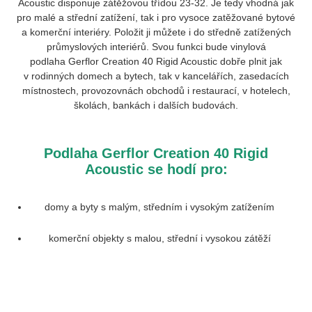
Acoustic
disponuje zátěžovou třídou 23-32. Je tedy vhodná jak
pro malé a střední zatížení, tak i pro vysoce zatěžované bytové
a komerční interiéry. Položit ji můžete i do středně zatížených
průmyslových interiérů. Svou funkci bude vinylová
podlaha
Gerflor Creation 40 Rigid Acoustic
dobře plnit jak
v rodinných domech a bytech, tak v kancelářích, zasedacích
místnostech, provozovnách obchodů i restaurací, v hotelech,
školách, bankách i dalších budovách.
Podlaha
Gerflor Creation 40 Rigid
Acoustic
se hodí pro:
domy a byty s malým, středním i vysokým zatížením
komerční objekty s malou, střední i vysokou zátěží