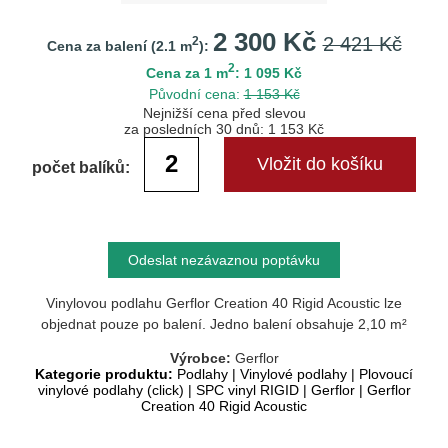
2 300 Kč
2 421 Kč
2
Cena za balení (
2.1
m
):
2
Cena za 1 m
: 1 095 Kč
Původní cena:
1 153 Kč
Nejnižší cena před slevou
za posledních 30 dnů: 1 153 Kč
počet balíků:
Odeslat nezávaznou poptávku
Vinylovou podlahu Gerflor Creation 40 Rigid Acoustic lze
objednat pouze po balení. Jedno balení obsahuje 2,10 m²
Výrobce:
Gerflor
Kategorie produktu:
Podlahy
|
Vinylové podlahy
|
Plovoucí
vinylové podlahy (click)
|
SPC vinyl RIGID
|
Gerflor
|
Gerflor
Creation 40 Rigid Acoustic