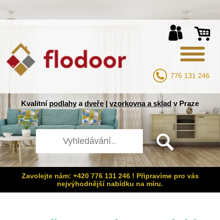
776 131 246
Kvalitní
podlahy
a
dveře
|
vzorkovna a sklad
v Praze
Zavolejte nám: +420 776 131 246 ! Připravíme pro vás
nejvýhodnější nabídku na míru.