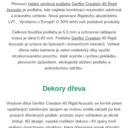
Plovoucí
rigidní vinylová podlaha
Gerflor Creation 40 Rigid
Acoustic
je podlaha, kde
najdete kombinaci maximální odolnosti
a krásného vzhledu. Nová generace Rigidního akustického
LVT... Vyrobeno v Evropě! O 30% lehčí než podobné produkty
Celková tloušťka podlahy je 5,5 mm a ochranná nášlapná
vrstva je silná 0,40 mm. Podlaha
Gerflor
Creation
40 Rigid
Acoustic
je určena do bytových i komerčních interiérů. Vzhled
dřeva nebo kamene je velmi realistický díky využití
strukturovaného povrchu. Jistě oceníte i rychlou pokládku
plovoucím způsobem, ekologické složení podlahy a
jednoduchou údržbu.
Dekory dřeva
Vinylové dílce Gerflor Creation 40 Rigid Acoustic ve formě prken
opatřených zámkovým spojem se mohou směle zařadit po bok
pravých dřevěných podlah, protože svým vzhledem je věrně
imitují. 4D design, vysoké rozlišení dekoru i 4V spáry tvoří
reálnou povrchovou strukturu, která připomíná pravé přírodní