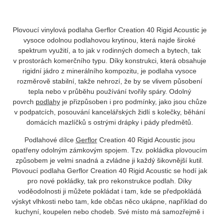
Plovoucí vinylová podlaha
Gerflor Creation 40 Rigid Acoustic
je
vysoce odolnou podlahovou krytinou, která najde široké
spektrum využití, a to jak v rodinných domech a bytech, tak
v prostorách komerčního typu. Díky konstrukci, která obsahuje
rigidní jádro z minerálního kompozitu, je podlaha vysoce
rozměrově stabilní, takže nehrozí, že by se vlivem působení
tepla nebo v průběhu používání tvořily spáry. Odolný
povrch
podlahy
je přizpůsoben i pro podmínky, jako jsou chůze
v podpatcích, posouvání kancelářských židlí s kolečky, běhání
domácích mazlíčků s ostrými drápky i pády předmětů.
Podlahové dílce
Gerflor
Creation 40 Rigid Acoustic
jsou
opatřeny odolným zámkovým spojem. Tzv. pokládka plovoucím
způsobem je velmi snadná a zvládne ji každý šikovnější kutil.
Plovoucí podlaha
Gerflor Creation 40 Rigid Acoustic
se hodí jak
pro nové pokládky, tak pro rekonstrukce podlah. Díky
voděodolnosti ji můžete pokládat i tam, kde se předpokládá
výskyt vlhkosti nebo tam, kde občas něco ukápne, například do
kuchyní, koupelen nebo chodeb. Své místo má samozřejmě i