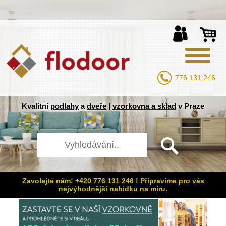
776 131 246
Kvalitní
podlahy
a
dveře
|
vzorkovna a sklad
v Praze
Zavolejte nám: +420 776 131 246 ! Připravíme pro vás
nejvýhodnější nabídku na míru.