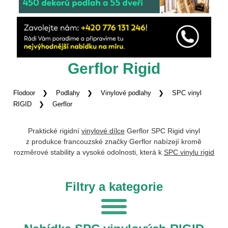
Gerflor Rigid
Flodoor
Podlahy
Vinylové podlahy
SPC vinyl
RIGID
Gerflor
Praktické rigidní
vinylové dílce
Gerflor SPC Rigid vinyl
z produkce francouzské značky Gerflor nabízejí kromě
rozměrové stability a vysoké odolnosti, která k
SPC vinylu rigid
patří, také osobitý design s realistickými vzory dřeva a betonu.
Výjimečné vlastnosti jako voděodolnost či odolnost proti
Filtry a kategorie
opotřebení oceníte všude tam, kde jsou na
podlahu
kladeny
vysoké nároky. Příjemná je také pokládka plovoucím
způsobem, díky které si
zámkovou podlahu
Gerflor SPC Rigid
vinyl můžete položit sami.
Široká nabídka
dekorů je pro vás
připravena on-line i v
pražské vzorkovně
, kde vás po