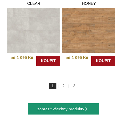
CLEAR
HONEY
od 1 095 Kč
od 1 095 Kč
KOUPIT
KOUPIT
1
|
2
|
3
zobrazit všechny produkty