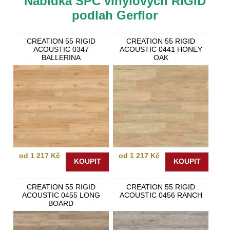
Nabídka SPC vinylových RIGID
předchozí telefonické domluvě rádi uvítáme. Našim
podlah Gerflor
odborníkům můžete také svěřit
pokládku
vinylových podlah
rigid.
CREATION 55 RIGID
CREATION 55 RIGID
ACOUSTIC 0347
ACOUSTIC 0441 HONEY
BALLERINA
OAK
od 1 217 Kč
od 1 217 Kč
KOUPIT
KOUPIT
CREATION 55 RIGID
CREATION 55 RIGID
ACOUSTIC 0455 LONG
ACOUSTIC 0456 RANCH
BOARD