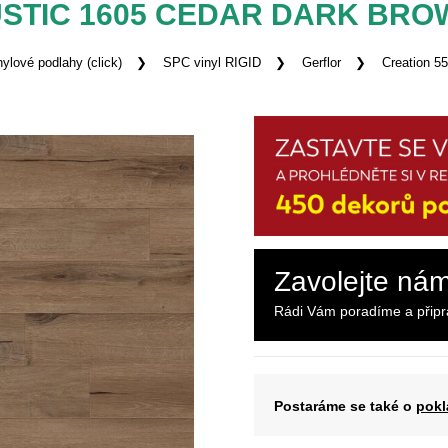
USTIC 1605 CEDAR DARK BR
nylové podlahy (click)
SPC vinyl RIGID
Gerflor
Creation 55
Zavolejte ná
Rádi Vám poradíme a přip
Postaráme se také o
pokl