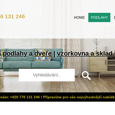
6 131 246
HOME
PODLAHY
í
podlahy
a
dveře
|
vzorkovna a sklad
 nám: +420 776 131 246 ! Připravíme pro vás nejvýhodnější nabídk