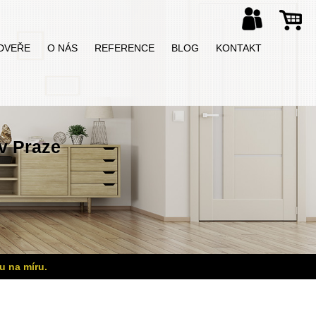
DVEŘE
O NÁS
REFERENCE
BLOG
KONTAKT
v Praze
u na míru.