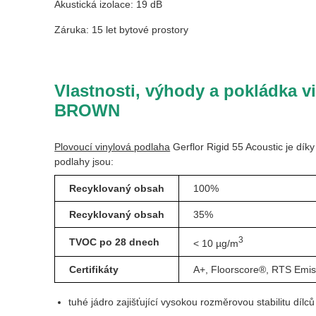
Akustická izolace: 19 dB
Záruka: 15 let bytové prostory
Vlastnosti, výhody a pokládk
BROWN
Plovoucí vinylová podlaha
Gerflor Rigid 55 Acoustic je dík
podlahy jsou:
Recyklovaný obsah
100%
Recyklovaný obsah
35%
3
TVOC po 28 dnech
< 10 µg/m
Certifikáty
A+, Floorscore®, RTS Emis
tuhé jádro zajišťující vysokou rozměrovou stabilitu dílců