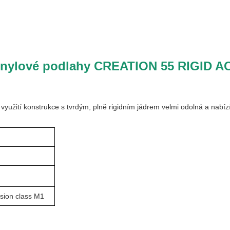
a vinylové podlahy CREATION 55 RIGI
y využití konstrukce s tvrdým, plně rigidním jádrem velmi odolná a nabí
sion class M1