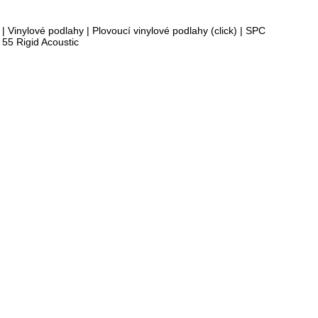
|
Vinylové podlahy
|
Plovoucí vinylové podlahy (click)
|
SPC
 55 Rigid Acoustic