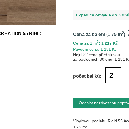
Expedice obvykle do 3 dn
) CREATION 55 RIGID
2
Cena za balení (
1.75
m
):
2
Cena za 1 m
: 1 217 Kč
Původní cena:
1 281 Kč
Nejnižší cena před slevou
za posledních 30 dnů: 1 281 K
počet balíků:
Odeslat nezávaznou poptá
Vinylovou podlahu Rigid 55 Ac
1,75 m²