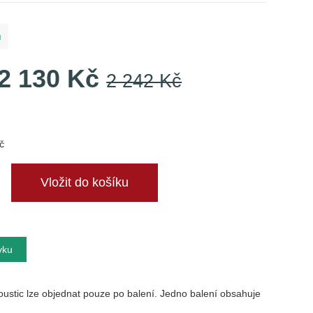
ů
2 130 Kč
2 242 Kč
č
vku
oustic lze objednat pouze po balení. Jedno balení obsahuje