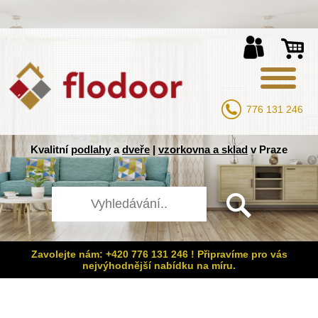
776 131 246
Kvalitní
podlahy
a
dveře
|
vzorkovna a sklad
v Praze
Zavolejte nám: +420 776 131 246 ! Připravíme pro vás
nejvýhodnější nabídku na míru.