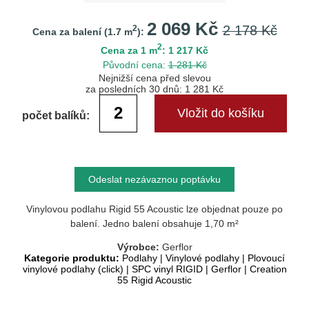
2 069 Kč
2 178 Kč
2
Cena za balení (
1.7
m
):
2
Cena za 1 m
: 1 217 Kč
Původní cena:
1 281 Kč
Nejnižší cena před slevou
za posledních 30 dnů: 1 281 Kč
počet balíků:
Odeslat nezávaznou poptávku
Vinylovou podlahu Rigid 55 Acoustic lze objednat pouze po
balení. Jedno balení obsahuje 1,70 m²
Výrobce:
Gerflor
Kategorie produktu:
Podlahy
|
Vinylové podlahy
|
Plovoucí
vinylové podlahy (click)
|
SPC vinyl RIGID
|
Gerflor
|
Creation
55 Rigid Acoustic