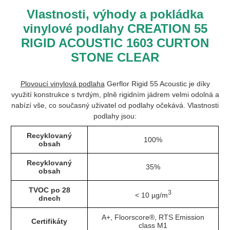
Vlastnosti, výhody a pokládka
vinylové podlahy CREATION 55
RIGID ACOUSTIC 1603 CURTON
STONE CLEAR
Plovoucí vinylová podlaha
Gerflor Rigid 55 Acoustic je díky
využití konstrukce s tvrdým, plně rigidním jádrem velmi odolná a
nabízí vše, co současný uživatel od podlahy očekává. Vlastnosti
podlahy jsou:
Recyklovaný
100%
obsah
Recyklovaný
35%
obsah
TVOC po 28
3
< 10 µg/m
dnech
A+, Floorscore®, RTS Emission
Certifikáty
class M1