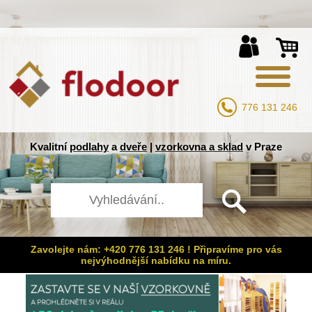
776 131 246
Kvalitní
podlahy
a
dveře
|
vzorkovna a sklad
v Praze
Zavolejte nám: +420 776 131 246 ! Připravíme pro vás
nejvýhodnější nabídku na míru.