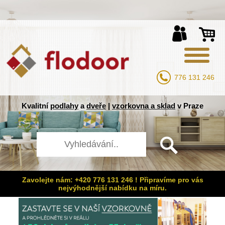
776 131 246
Kvalitní
podlahy
a
dveře
|
vzorkovna a sklad
v Praze
Zavolejte nám: +420 776 131 246 ! Připravíme pro vás
nejvýhodnější nabídku na míru.