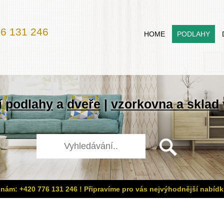
6 131 246
HOME
PODLAHY
í
podlahy
a
dveře
|
vzorkovna a sklad
 nám: +420 776 131 246 ! Připravíme pro vás nejvýhodnější nabídk