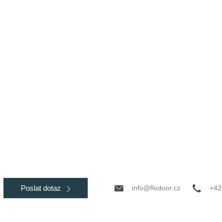
info@flodoor.cz
+42
Poslat dotaz