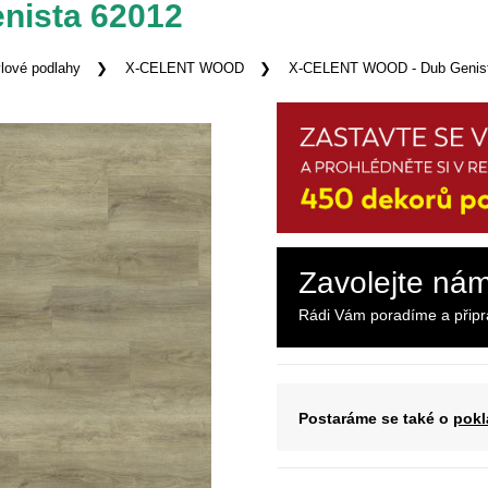
nista 62012
lové podlahy
X-CELENT WOOD
X-CELENT WOOD - Dub Genist
Zavolejte ná
Rádi Vám poradíme a přip
Postaráme se také o
pokl