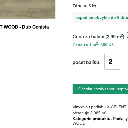
Záruka:
5 let
expedice obvykle do 6 dn
NT WOOD - Dub Genista
2
Cena za balení (
3.99
m
):
2
Cena za 1 m
: 659 Kč
počet balíků:
Odeslat nezávaznou poptá
Vinylovou podlahu X-CELENT 
obsahuje 3,985 m²
Kategorie produktu:
Podlahy
WOOD