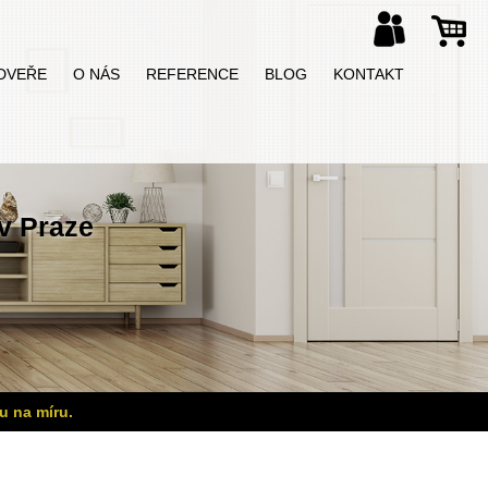
DVEŘE
O NÁS
REFERENCE
BLOG
KONTAKT
v Praze
u na míru.