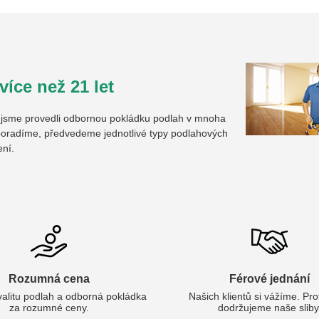
íce než 21 let
u jsme provedli odbornou pokládku podlah v mnoha
oradíme, předvedeme jednotlivé typy podlahových
ení.
Rozumná cena
Férové jednání
valitu podlah a odborná pokládka
Našich klientů si vážíme. Pr
za rozumné ceny.
dodržujeme naše sliby