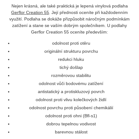
Nejen krásná, ale také praktická je lepená vinylová podlaha
Gerflor Creation 55
. Její přednosti oceníte při každodenním
využití. Podlaha se dokáže přizpůsobit náročným podmínkám
zatížení a stane se vaším dobrým společníkem. U podlahy
Gerflor Creation 55 oceníte především:
odolnost proti otěru
originální strukturu povrchu
redukci hluku
tichý došlap
rozměrovou stabilitu
odolnost vůči bodovému zatížení
antistatický a protiskluzový povrch
odolnost proti vlivu kolečkových židlí
odolnost povrchu proti působení chemikálií
odolnost proti ohni (Bfl-s1)
dobrou tepelnou vodivost
barevnou stálost