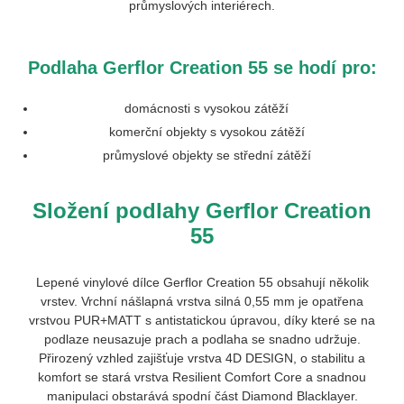
průmyslových interiérech.
Podlaha Gerflor Creation 55 se hodí pro:
domácnosti s vysokou zátěží
komerční objekty s vysokou zátěží
průmyslové objekty se střední zátěží
Složení podlahy Gerflor Creation
55
Lepené vinylové dílce Gerflor Creation 55 obsahují několik
vrstev. Vrchní nášlapná vrstva silná 0,55 mm je opatřena
vrstvou PUR+MATT s antistatickou úpravou, díky které se na
podlaze neusazuje prach a podlaha se snadno udržuje.
Přirozený vzhled zajišťuje vrstva 4D DESIGN, o stabilitu a
komfort se stará vrstva Resilient Comfort Core a snadnou
manipulaci obstarává spodní část Diamond Blacklayer.