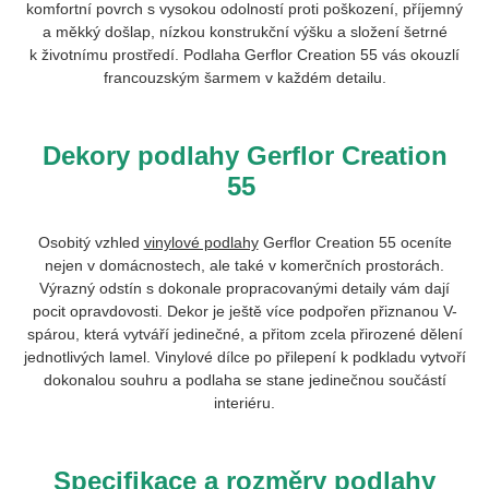
komfortní povrch s vysokou odolností proti poškození, příjemný
a měkký došlap, nízkou konstrukční výšku a složení šetrné
k životnímu prostředí. Podlaha Gerflor Creation 55 vás okouzlí
francouzským šarmem v každém detailu.
Dekory podlahy Gerflor Creation
55
Osobitý vzhled
vinylové podlahy
Gerflor Creation 55 oceníte
nejen v domácnostech, ale také v komerčních prostorách.
Výrazný odstín s dokonale propracovanými detaily vám dají
pocit opravdovosti. Dekor je ještě více podpořen přiznanou V-
spárou, která vytváří jedinečné, a přitom zcela přirozené dělení
jednotlivých lamel. Vinylové dílce po přilepení k podkladu vytvoří
dokonalou souhru a podlaha se stane jedinečnou součástí
interiéru.
Specifikace a rozměry podlahy