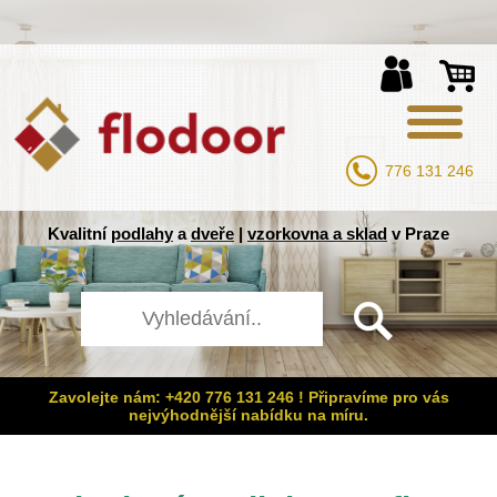
776 131 246
Kvalitní
podlahy
a
dveře
|
vzorkovna a sklad
v Praze
Zavolejte nám: +420 776 131 246 ! Připravíme pro vás
nejvýhodnější nabídku na míru.