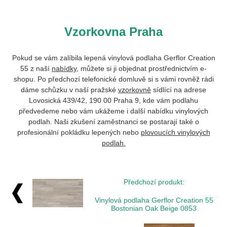
Vzorkovna Praha
Pokud se vám zalíbila lepená vinylová podlaha Gerflor Creation
55 z naší
nabídky
, můžete si ji objednat prostřednictvím e-
shopu. Po předchozí telefonické domluvě si s vámi rovněž rádi
dáme schůzku v naší pražské
vzorkovně
sídlící na adrese
Lovosická 439/42, 190 00 Praha 9, kde vám podlahu
předvedeme nebo vám ukážeme i další nabídku vinylových
podlah. Naši zkušení zaměstnanci se postarají také o
profesionální pokládku lepených nebo
plovoucích vinylových
podlah.
Předchozí produkt:
Vinylová podlaha Gerflor Creation 55
Bostonian Oak Beige 0853