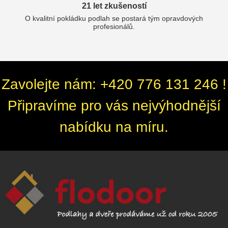
21 let zkušeností
O kvalitní pokládku podlah se postará tým opravdových
profesionálů.
Zavolejte nám: +420 776 131 246 !
Připravíme pro vás nejvýhodnější
nabídku na míru.