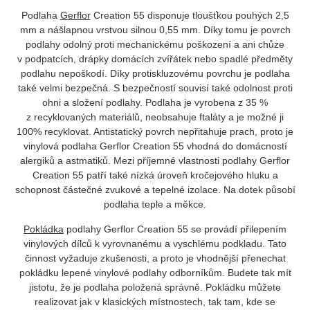
Podlaha
Gerflor
Creation 55 disponuje tloušťkou pouhých 2,5
mm a nášlapnou vrstvou silnou 0,55 mm. Díky tomu je povrch
podlahy odolný proti mechanickému poškození a ani chůze
v podpatcích, drápky domácích zvířátek nebo spadlé předměty
podlahu nepoškodí. Díky protiskluzovému povrchu je podlaha
také velmi bezpečná. S bezpečností souvisí také odolnost proti
ohni a složení podlahy. Podlaha je vyrobena z 35 %
z recyklovaných materiálů, neobsahuje ftaláty a je možné ji
100% recyklovat. Antistatický povrch nepřitahuje prach, proto je
vinylová podlaha Gerflor Creation 55 vhodná do domácností
alergiků a astmatiků. Mezi příjemné vlastnosti podlahy Gerflor
Creation 55 patří také nízká úroveň kročejového hluku a
schopnost částečné zvukové a tepelné izolace. Na dotek působí
podlaha teple a měkce.
Pokládka
podlahy Gerflor Creation 55 se provádí přilepením
vinylových dílců k vyrovnanému a vyschlému podkladu. Tato
činnost vyžaduje zkušenosti, a proto je vhodnější přenechat
pokládku lepené vinylové podlahy odborníkům. Budete tak mít
jistotu, že je podlaha položená správně. Pokládku můžete
realizovat jak v klasických místnostech, tak tam, kde se