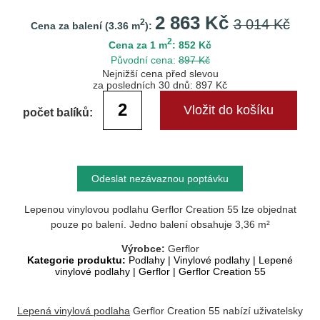
2 863 Kč
3 014 Kč
2
Cena za balení (
3.36
m
):
2
Cena za 1 m
: 852 Kč
Původní cena:
897 Kč
Nejnižší cena před slevou
za posledních 30 dnů: 897 Kč
počet balíků:
Odeslat nezávaznou poptávku
Lepenou vinylovou podlahu Gerflor Creation 55 lze objednat
pouze po balení. Jedno balení obsahuje 3,36 m²
Výrobce:
Gerflor
Kategorie produktu:
Podlahy
|
Vinylové podlahy
|
Lepené
vinylové podlahy
|
Gerflor
|
Gerflor Creation 55
Lepená vinylová podlaha
Gerflor Creation 55 nabízí uživatelsky