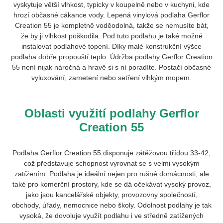
vyskytuje větší vlhkost, typicky v koupelně nebo v kuchyni, kde
hrozí občasné cákance vody. Lepená vinylová podlaha Gerflor
Creation 55 je kompletně voděodolná, takže se nemusíte bát,
že by ji vlhkost poškodila. Pod tuto podlahu je také možné
instalovat podlahové topení. Díky malé konstrukční výšce
podlaha dobře propouští teplo. Údržba podlahy Gerflor Creation
55 není nijak náročná a hravě si s ní poradíte. Postačí občasné
vyluxování, zametení nebo setření vlhkým mopem.
Oblasti využití podlahy Gerflor
Creation 55
Podlaha Gerflor Creation 55 disponuje zátěžovou třídou 33-42,
což představuje schopnost vyrovnat se s velmi vysokým
zatížením. Podlaha je ideální nejen pro rušné domácnosti, ale
také pro komerční prostory, kde se dá očekávat vysoký provoz,
jako jsou kancelářské objekty, provozovny společností,
obchody, úřady, nemocnice nebo školy. Odolnost podlahy je tak
vysoká, že dovoluje využít podlahu i ve středně zatížených