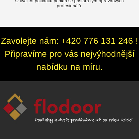
O kvalitní pokládku podlah se postará tým opravdových
profesionálů.
Zavolejte nám: +420 776 131 246 !
Připravíme pro vás nejvýhodnější
nabídku na míru.