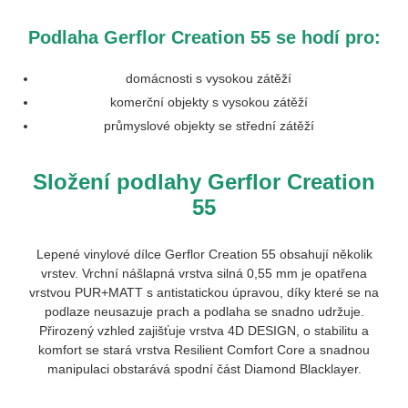
Podlaha Gerflor Creation 55 se hodí pro:
domácnosti s vysokou zátěží
komerční objekty s vysokou zátěží
průmyslové objekty se střední zátěží
Složení podlahy Gerflor Creation
55
Lepené vinylové dílce Gerflor Creation 55 obsahují několik
vrstev. Vrchní nášlapná vrstva silná 0,55 mm je opatřena
vrstvou PUR+MATT s antistatickou úpravou, díky které se na
podlaze neusazuje prach a podlaha se snadno udržuje.
Přirozený vzhled zajišťuje vrstva 4D DESIGN, o stabilitu a
komfort se stará vrstva Resilient Comfort Core a snadnou
manipulaci obstarává spodní část Diamond Blacklayer.