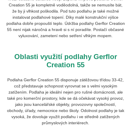
Creation 55 je kompletně voděodolná, takže se nemusíte bát,
že by ji vlhkost poškodila. Pod tuto podlahu je také možné
instalovat podlahové topení. Díky malé konstrukční výšce
podlaha dobře propouští teplo. Údržba podlahy Gerflor Creation
55 není nijak náročná a hravě si s ní poradíte. Postačí občasné
vyluxování, zametení nebo setření vlhkým mopem.
Oblasti využití podlahy Gerflor
Creation 55
Podlaha Gerflor Creation 55 disponuje zátěžovou třídou 33-42,
což představuje schopnost vyrovnat se s velmi vysokým
zatížením. Podlaha je ideální nejen pro rušné domácnosti, ale
také pro komerční prostory, kde se dá očekávat vysoký provoz,
jako jsou kancelářské objekty, provozovny společností,
obchody, úřady, nemocnice nebo školy. Odolnost podlahy je tak
vysoká, že dovoluje využít podlahu i ve středně zatížených
průmyslových interiérech.