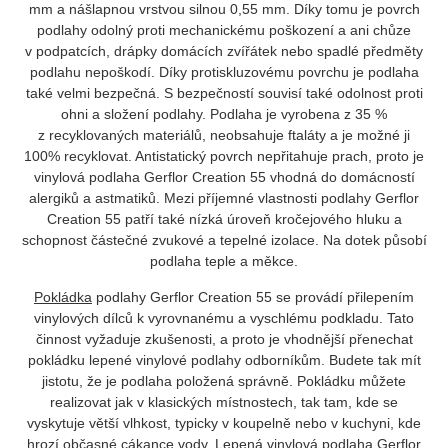
mm a nášlapnou vrstvou silnou 0,55 mm. Díky tomu je povrch
podlahy odolný proti mechanickému poškození a ani chůze
v podpatcích, drápky domácích zvířátek nebo spadlé předměty
podlahu nepoškodí. Díky protiskluzovému povrchu je podlaha
také velmi bezpečná. S bezpečností souvisí také odolnost proti
ohni a složení podlahy. Podlaha je vyrobena z 35 %
z recyklovaných materiálů, neobsahuje ftaláty a je možné ji
100% recyklovat. Antistatický povrch nepřitahuje prach, proto je
vinylová podlaha Gerflor Creation 55 vhodná do domácností
alergiků a astmatiků. Mezi příjemné vlastnosti podlahy Gerflor
Creation 55 patří také nízká úroveň kročejového hluku a
schopnost částečné zvukové a tepelné izolace. Na dotek působí
podlaha teple a měkce.
Pokládka
podlahy Gerflor Creation 55 se provádí přilepením
vinylových dílců k vyrovnanému a vyschlému podkladu. Tato
činnost vyžaduje zkušenosti, a proto je vhodnější přenechat
pokládku lepené vinylové podlahy odborníkům. Budete tak mít
jistotu, že je podlaha položená správně. Pokládku můžete
realizovat jak v klasických místnostech, tak tam, kde se
vyskytuje větší vlhkost, typicky v koupelně nebo v kuchyni, kde
hrozí občasné cákance vody. Lepená vinylová podlaha Gerflor