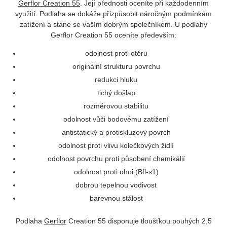
Gerflor Creation 55
. Její přednosti oceníte při každodenním
využití. Podlaha se dokáže přizpůsobit náročným podmínkám
zatížení a stane se vaším dobrým společníkem. U podlahy
Gerflor Creation 55 oceníte především:
odolnost proti otěru
originální strukturu povrchu
redukci hluku
tichý došlap
rozměrovou stabilitu
odolnost vůči bodovému zatížení
antistatický a protiskluzový povrch
odolnost proti vlivu kolečkových židlí
odolnost povrchu proti působení chemikálií
odolnost proti ohni (Bfl-s1)
dobrou tepelnou vodivost
barevnou stálost
Podlaha
Gerflor
Creation 55 disponuje tloušťkou pouhých 2,5