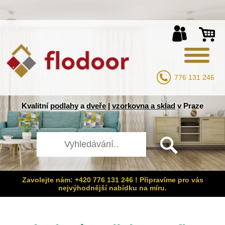
776 131 246
Kvalitní
podlahy
a
dveře
|
vzorkovna a sklad
v Praze
Zavolejte nám: +420 776 131 246 ! Připravíme pro vás
nejvýhodnější nabídku na míru.