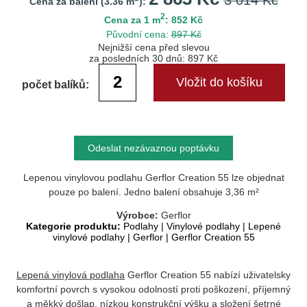
3 014 Kč
Cena za balení (
3.36
m
):
2
Cena za 1 m
: 852 Kč
Původní cena:
897 Kč
Nejnižší cena před slevou
za posledních 30 dnů: 897 Kč
počet balíků:
Odeslat nezávaznou poptávku
Lepenou vinylovou podlahu Gerflor Creation 55 lze objednat
pouze po balení. Jedno balení obsahuje 3,36 m²
Výrobce:
Gerflor
Kategorie produktu:
Podlahy
|
Vinylové podlahy
|
Lepené
vinylové podlahy
|
Gerflor
|
Gerflor Creation 55
Lepená vinylová podlaha
Gerflor Creation 55 nabízí uživatelsky
komfortní povrch s vysokou odolností proti poškození, příjemný
a měkký došlap, nízkou konstrukční výšku a složení šetrné