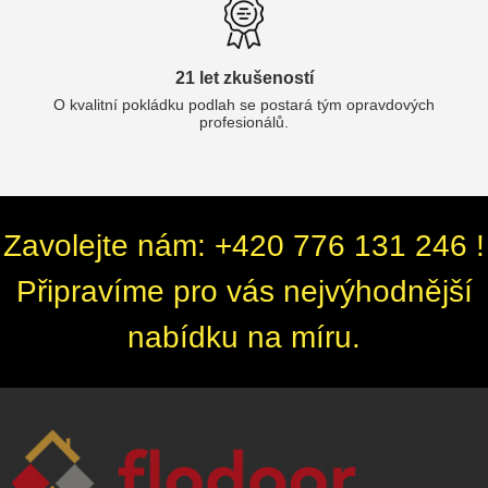
21 let zkušeností
O kvalitní pokládku podlah se postará tým opravdových
profesionálů.
Zavolejte nám: +420 776 131 246 !
Připravíme pro vás nejvýhodnější
nabídku na míru.