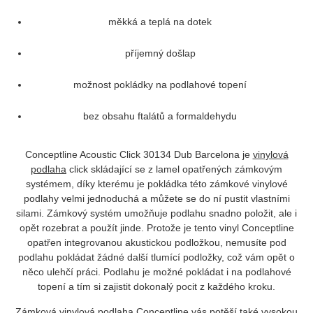
měkká a teplá na dotek
příjemný došlap
možnost pokládky na podlahové topení
bez obsahu ftalátů a formaldehydu
Conceptline Acoustic Click
30134 Dub Barcelona
je
vinylová
podlaha
click skládající se z lamel opatřených zámkovým
systémem, díky kterému je pokládka této zámkové vinylové
podlahy velmi jednoduchá a můžete se do ní pustit vlastními
silami. Zámkový systém umožňuje podlahu snadno položit, ale i
opět rozebrat a použít jinde. Protože je tento vinyl Conceptline
opatřen integrovanou akustickou podložkou, nemusíte pod
podlahu pokládat žádné další tlumící podložky, což vám opět o
něco ulehčí práci. Podlahu je možné pokládat i na podlahové
topení a tím si zajistit dokonalý pocit z každého kroku.
Zámková vinylová podlaha
Conceptline vás potěší také vysokou