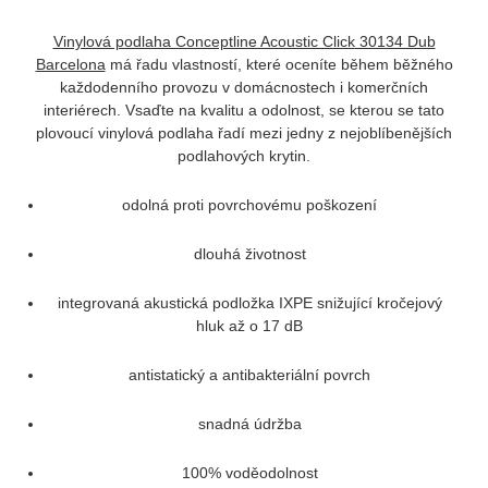
Vinylová podlaha Conceptline Acoustic Click
30134 Dub
Barcelona
má řadu vlastností, které oceníte během běžného
každodenního provozu v domácnostech i komerčních
interiérech. Vsaďte na kvalitu a odolnost, se kterou se tato
plovoucí vinylová podlaha řadí mezi jedny z nejoblíbenějších
podlahových krytin.
odolná proti povrchovému poškození
dlouhá životnost
integrovaná akustická podložka IXPE snižující kročejový
hluk až o 17 dB
antistatický a antibakteriální povrch
snadná údržba
100% voděodolnost