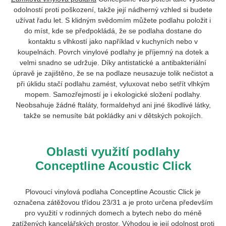
odolností proti poškození, takže její nádherný vzhled si budete
užívat řadu let. S klidným svědomím můžete podlahu položit i
do míst, kde se předpokládá, že se podlaha dostane do
kontaktu s vlhkostí jako například v kuchyních nebo v
koupelnách. Povrch vinylové podlahy je příjemný na dotek a
velmi snadno se udržuje. Díky antistatické a antibakteriální
úpravě je zajištěno, že se na podlaze neusazuje tolik nečistot a
při úklidu stačí podlahu zamést, vyluxovat nebo setřít vlhkým
mopem. Samozřejmostí je i ekologické složení podlahy.
Neobsahuje žádné ftaláty, formaldehyd ani jiné škodlivé látky,
takže se nemusíte bát pokládky ani v dětských pokojích.
Oblasti využití podlahy
Conceptline Acoustic Click
Plovoucí vinylová podlaha Conceptline Acoustic Click je
označena zátěžovou třídou 23/31 a je proto určena především
pro využití v rodinných domech a bytech nebo do méně
zatížených kancelářských prostor. Výhodou je její odolnost proti