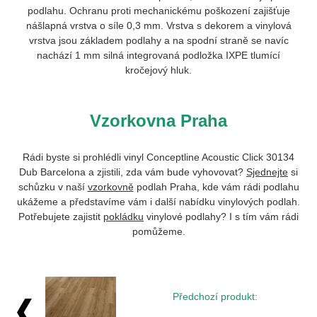
podlahu. Ochranu proti mechanickému poškození zajišťuje
nášlapná vrstva o síle 0,3 mm. Vrstva s dekorem a vinylová
vrstva jsou základem podlahy a na spodní straně se navíc
nachází 1 mm silná integrovaná podložka IXPE tlumící
kročejový hluk.
Vzorkovna Praha
Rádi byste si prohlédli vinyl Conceptline Acoustic Click
30134
Dub Barcelona
a zjistili, zda vám bude vyhovovat?
Sjednejte
si
schůzku v naší
vzorkovně
podlah Praha, kde vám rádi podlahu
ukážeme a představíme vám i další nabídku vinylových podlah.
Potřebujete zajistit
pokládku
vinylové podlahy? I s tím vám rádi
pomůžeme.
Předchozí produkt: