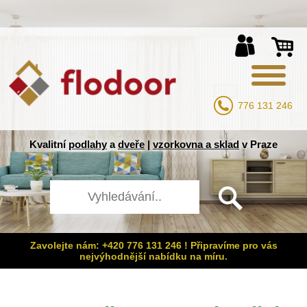
776 131 246
Kvalitní
podlahy
a
dveře
|
vzorkovna a sklad
v Praze
Zavolejte nám: +420 776 131 246 ! Připravíme pro vás
nejvýhodnější nabídku na míru.