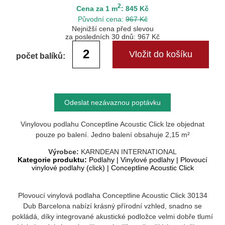
2
Cena za 1 m
: 845 Kč
Původní cena:
967 Kč
Nejnižší cena před slevou
za posledních 30 dnů: 967 Kč
počet balíků:
Odeslat nezávaznou poptávku
Vinylovou podlahu Conceptline Acoustic Click lze objednat
pouze po balení. Jedno balení obsahuje 2,15 m²
Výrobce:
KARNDEAN INTERNATIONAL
Kategorie produktu:
Podlahy
|
Vinylové podlahy
|
Plovoucí
vinylové podlahy (click)
|
Conceptline Acoustic Click
Plovoucí vinylová podlaha Conceptline Acoustic Click 30134
Dub Barcelona
nabízí krásný přírodní vzhled, snadno se
pokládá, díky integrované akustické podložce velmi dobře tlumí