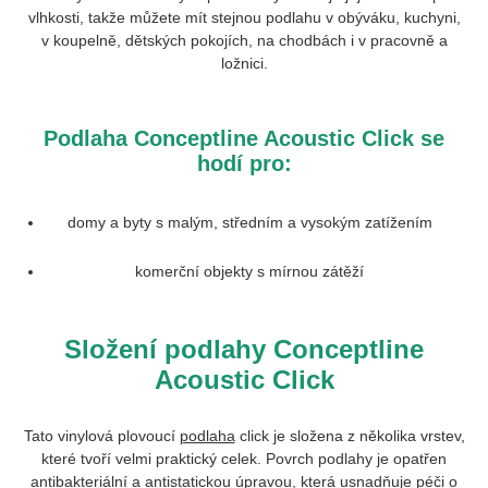
vlhkosti, takže můžete mít stejnou podlahu v obýváku, kuchyni,
v koupelně, dětských pokojích, na chodbách i v pracovně a
ložnici.
Podlaha
Conceptline Acoustic Click
se
hodí pro:
domy a byty s malým, středním a vysokým zatížením
komerční objekty s mírnou zátěží
Složení podlahy Conceptline
Acoustic Click
Tato vinylová plovoucí
podlaha
click je složena z několika vrstev,
které tvoří velmi praktický celek. Povrch podlahy je opatřen
antibakteriální a antistatickou úpravou, která usnadňuje péči o