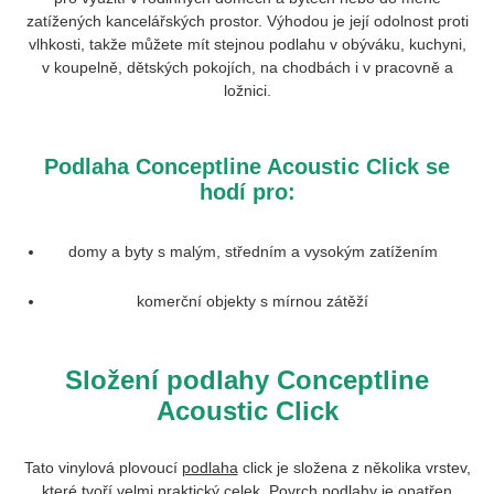
zatížených kancelářských prostor. Výhodou je její odolnost proti
vlhkosti, takže můžete mít stejnou podlahu v obýváku, kuchyni,
v koupelně, dětských pokojích, na chodbách i v pracovně a
ložnici.
Podlaha
Conceptline Acoustic Click
se
hodí pro:
domy a byty s malým, středním a vysokým zatížením
komerční objekty s mírnou zátěží
Složení podlahy Conceptline
Acoustic Click
Tato vinylová plovoucí
podlaha
click je složena z několika vrstev,
které tvoří velmi praktický celek. Povrch podlahy je opatřen