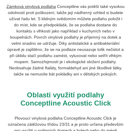
Zámková vinylová podlaha
Conceptline vás potěší také vysokou
odolností proti poškození, takže její nádherný vzhled si budete
užívat řadu let. S klidným svědomím můžete podlahu položit i
do míst, kde se předpokládá, že se podlaha dostane do
kontaktu s vlhkostí jako například v kuchyních nebo v
koupelnách. Povrch vinylové podlahy je příjemný na dotek a
velmi snadno se udržuje. Díky antistatické a antibakteriální
úpravě je zajištěno, že se na podlaze neusazuje tolik nečistot a
při úklidu stačí podlahu zamést, vyluxovat nebo setřít vlhkým
mopem. Samozřejmostí je i ekologické složení podlahy.
Neobsahuje žádné ftaláty, formaldehyd ani jiné škodlivé látky,
takže se nemusíte bát pokládky ani v dětských pokojích.
Oblasti využití podlahy
Conceptline Acoustic Click
Plovoucí vinylová podlaha Conceptline Acoustic Click je
označena zátěžovou třídou 23/31 a je proto určena především
pro využití v rodinných domech a bytech nebo do méně