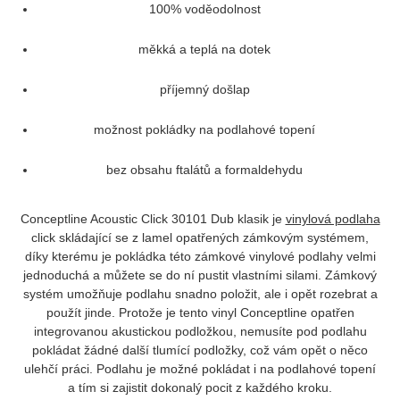
100% voděodolnost
měkká a teplá na dotek
příjemný došlap
možnost pokládky na podlahové topení
bez obsahu ftalátů a formaldehydu
Conceptline Acoustic Click
30101 Dub klasik
je
vinylová podlaha
click skládající se z lamel opatřených zámkovým systémem,
díky kterému je pokládka této zámkové vinylové podlahy velmi
jednoduchá a můžete se do ní pustit vlastními silami. Zámkový
systém umožňuje podlahu snadno položit, ale i opět rozebrat a
použít jinde. Protože je tento vinyl Conceptline opatřen
integrovanou akustickou podložkou, nemusíte pod podlahu
pokládat žádné další tlumící podložky, což vám opět o něco
ulehčí práci. Podlahu je možné pokládat i na podlahové topení
a tím si zajistit dokonalý pocit z každého kroku.