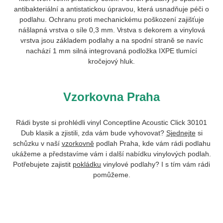
antibakteriální a antistatickou úpravou, která usnadňuje péči o
podlahu. Ochranu proti mechanickému poškození zajišťuje
nášlapná vrstva o síle 0,3 mm. Vrstva s dekorem a vinylová
vrstva jsou základem podlahy a na spodní straně se navíc
nachází 1 mm silná integrovaná podložka IXPE tlumící
kročejový hluk.
Vzorkovna Praha
Rádi byste si prohlédli vinyl Conceptline Acoustic Click
30101
Dub klasik
a zjistili, zda vám bude vyhovovat?
Sjednejte
si
schůzku v naší
vzorkovně
podlah Praha, kde vám rádi podlahu
ukážeme a představíme vám i další nabídku vinylových podlah.
Potřebujete zajistit
pokládku
vinylové podlahy? I s tím vám rádi
pomůžeme.