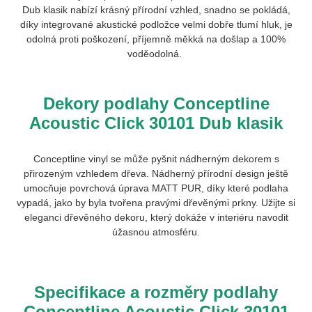
Dub klasik
nabízí krásný přírodní vzhled, snadno se pokládá,
díky integrované akustické podložce velmi dobře tlumí hluk, je
odolná proti poškození, příjemně měkká na došlap a 100%
voděodolná.
Dekory podlahy Conceptline
Acoustic Click
30101 Dub klasik
Conceptline vinyl se může pyšnit nádherným dekorem s
přirozeným vzhledem dřeva. Nádherný přírodní design ještě
umocňuje povrchová úprava MATT PUR, díky které podlaha
vypadá, jako by byla tvořena pravými dřevěnými prkny. Užijte si
eleganci dřevěného dekoru, který dokáže v interiéru navodit
úžasnou atmosféru.
Specifikace a rozměry podlahy
Conceptline Acoustic Click
30101