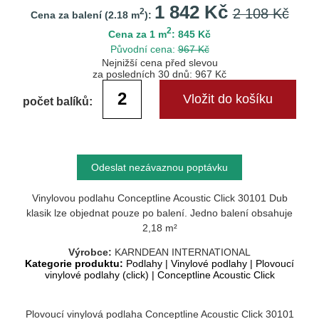
1 842 Kč
2 108 Kč
2
Cena za balení (
2.18
m
):
2
Cena za 1 m
: 845 Kč
Původní cena:
967 Kč
Nejnižší cena před slevou
za posledních 30 dnů: 967 Kč
počet balíků:
Odeslat nezávaznou poptávku
Vinylovou podlahu Conceptline Acoustic Click 30101 Dub
klasik lze objednat pouze po balení. Jedno balení obsahuje
2,18 m²
Výrobce:
KARNDEAN INTERNATIONAL
Kategorie produktu:
Podlahy
|
Vinylové podlahy
|
Plovoucí
vinylové podlahy (click)
|
Conceptline Acoustic Click
Plovoucí vinylová podlaha Conceptline Acoustic Click
30101