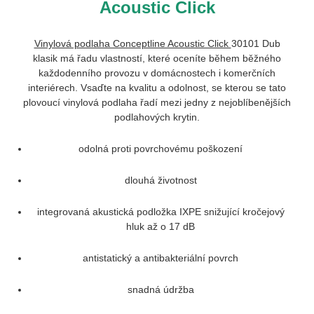
Acoustic Click
Vinylová podlaha Conceptline Acoustic Click
30101 Dub
klasik
má řadu vlastností, které oceníte během běžného
každodenního provozu v domácnostech i komerčních
interiérech. Vsaďte na kvalitu a odolnost, se kterou se tato
plovoucí vinylová podlaha řadí mezi jedny z nejoblíbenějších
podlahových krytin.
odolná proti povrchovému poškození
dlouhá životnost
integrovaná akustická podložka IXPE snižující kročejový
hluk až o 17 dB
antistatický a antibakteriální povrch
snadná údržba