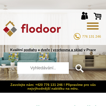
776 131 246
Kvalitní
podlahy
a
dveře
|
vzorkovna a sklad
v Praze
Zavolejte nám: +420 776 131 246 ! Připravíme pro vás
nejvýhodnější nabídku na míru.