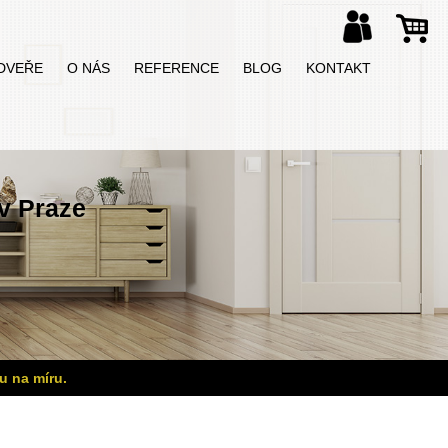
DVEŘE
O NÁS
REFERENCE
BLOG
KONTAKT
v Praze
u na míru.