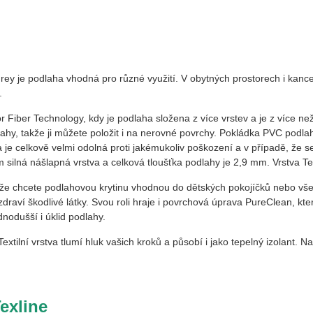
Grey
je podlaha vhodná pro různé využití. V obytných prostorech i kance
.
r Fiber Technology, kdy je podlaha složena z více vrstev a je z více ne
hy, takže ji můžete položit i na nerovné povrchy. Pokládka PVC podla
je celkově velmi odolná proti jakémukoliv poškození a v případě, že s
silná nášlapná vrstva a celková tloušťka podlahy je 2,9 mm. Vrstva Tex
 že chcete podlahovou krytinu vhodnou do dětských pokojíčků nebo vš
draví škodlivé látky. Svou roli hraje i povrchová úprava PureClean, kte
nodušší i úklid podlahy.
extilní vrstva tlumí hluk vašich kroků a působí i jako tepelný izolant. 
Texline