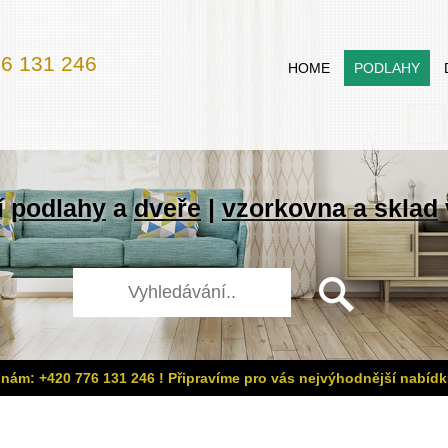
6 131 246
HOME
PODLAHY
í
podlahy
a
dveře
|
vzorkovna a sklad
 nám: +420 776 131 246 ! Připravíme pro vás nejvýhodnější nabídk