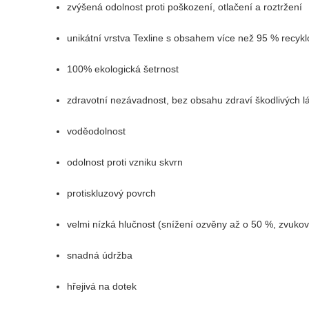
zvýšená odolnost proti poškození, otlačení a roztržení
unikátní vrstva Texline s obsahem více než 95 % recyk
100% ekologická šetrnost
zdravotní nezávadnost, bez obsahu zdraví škodlivých l
voděodolnost
odolnost proti vzniku skvrn
protiskluzový povrch
velmi nízká hlučnost (snížení ozvěny až o 50 %, zvukov
snadná údržba
hřejivá na dotek