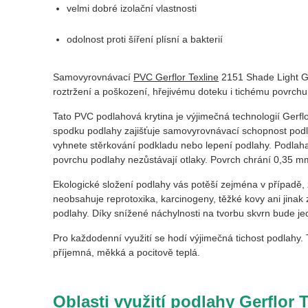
velmi dobré izolační vlastnosti
odolnost proti šíření plísní a bakterií
Samovyrovnávací
PVC Gerflor Texline
2151 Shade Light 
roztržení a poškození, hřejivému doteku i tichému povrchu
Tato PVC podlahová krytina je výjimečná technologií Gerflo
spodku podlahy zajišťuje samovyrovnávací schopnost podla
vyhnete stěrkování podkladu nebo lepení podlahy. Podlaha 
povrchu podlahy nezůstávají otlaky. Povrch chrání 0,35 mm 
Ekologické složení podlahy vás potěší zejména v případě,
neobsahuje reprotoxika, karcinogeny, těžké kovy ani jinak z
podlahy. Díky snížené náchylnosti na tvorbu skvrn bude jed
Pro každodenní využití se hodí výjimečná tichost podlahy. T
příjemná, měkká a pocitově teplá.
Oblasti využití podlahy Gerflor 