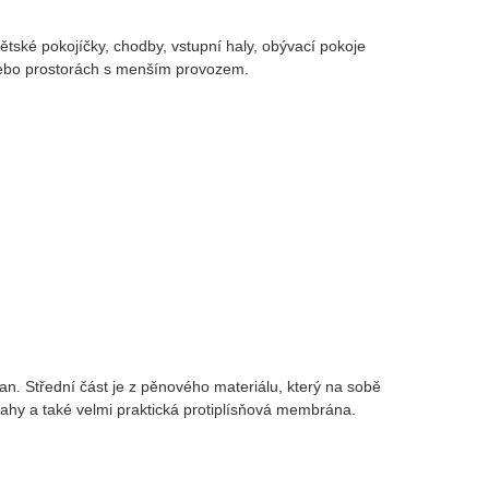
dětské pokojíčky, chodby, vstupní haly, obývací pokoje
 nebo prostorách s menším provozem.
n. Střední část je z pěnového materiálu, který na sobě
lahy a také velmi praktická protiplísňová membrána.