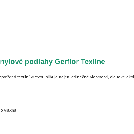
inylové podlahy Gerflor Texline
atřená textilní vrstvou slibuje nejen jedinečné vlastnosti, ale také ek
ho vlákna