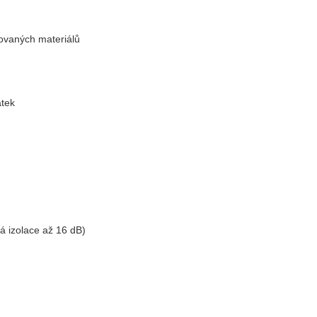
lovaných materiálů
átek
á izolace až 16 dB)