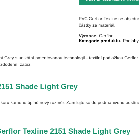
PVC Gerflor Texline se objedn
částky za materiál.
Výrobce:
Gerflor
Kategorie produktu:
Podlahy
ht Grey
s unikátní patentovanou technologií - textilní podložkou Gerflo
aždodenní zátěži.
151 Shade Light Grey
oru kamene úplně nový rozměr. Zamilujte se do podmanivého odstínu,
erflor Texline
2151 Shade Light Grey