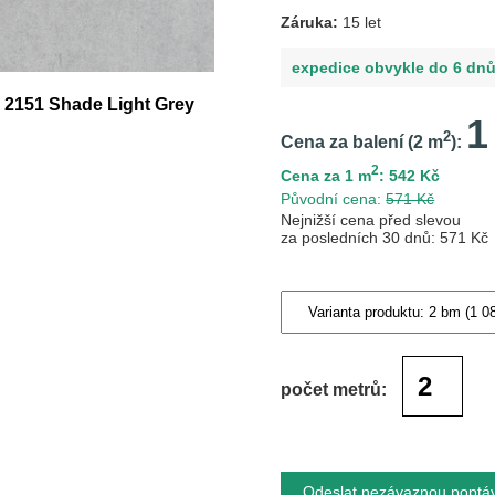
Záruka:
15 let
expedice obvykle do 6 dn
e 2151 Shade Light Grey
1
2
Cena za balení (
2
m
):
2
Cena za 1 m
: 542 Kč
Původní cena:
571 Kč
Nejnižší cena před slevou
za posledních 30 dnů: 571 Kč
počet metrů:
Odeslat nezávaznou poptá