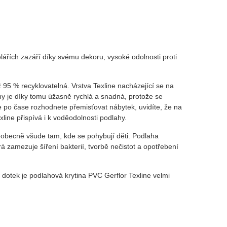
lářích zazáří díky svému dekoru, vysoké odolnosti proti
ž 95 % recyklovatelná. Vrstva Texline nacházející se na
hy je díky tomu úžasně rychlá a snadná, protože se
e po čase rozhodnete přemisťovat nábytek, uvidíte, že na
line přispívá i k voděodolnosti podlahy.
eobecně všude tam, kde se pohybují děti. Podlaha
rá zamezuje šíření bakterií, tvorbě nečistot a opotřebení
Na dotek je podlahová krytina PVC Gerflor Texline velmi