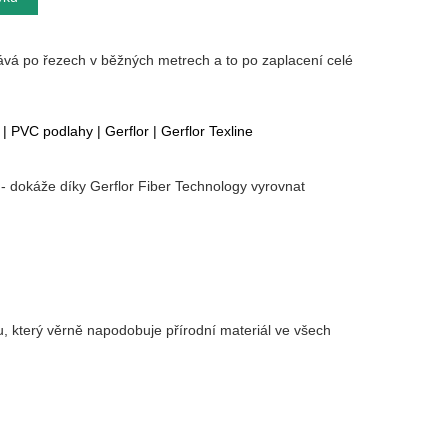
ává po řezech v běžných metrech a to po zaplacení celé
|
PVC podlahy
|
Gerflor
|
Gerflor Texline
r - dokáže díky Gerflor Fiber Technology vyrovnat
 který věrně napodobuje přírodní materiál ve všech