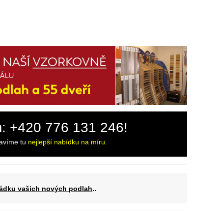
m: +420 776 131 246!
ravíme tu
nejlepší nabídku na míru.
ádku vašich nových podlah
..