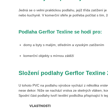
Jedná se o velmi praktickou podlahu, jejíž třída zatížení j
nebo kuchyně. V komerční sféře je potřeba počítat s tím,
Podlaha Gerflor Texline se hodí pro:
domy a byty s malým, středním a vysokým zatížením
komerční objekty s mírnou zátěží
Složení podlahy Gerflor Texline
U tohoto PVC na podlahu výrobce vychází z několika vrste
nese dekor. Níže se nachází vrstva ze skelných vláken, k
Spodní část podlahy tvoří textilní podložka přispívající k te