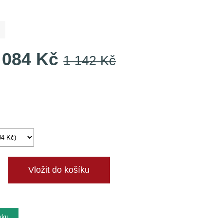
ů
 084 Kč
1 142 Kč
vku