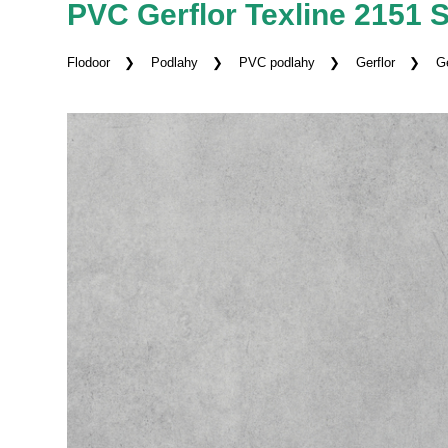
PVC Gerflor Texline 2151 
Flodoor
Podlahy
PVC podlahy
Gerflor
Ge