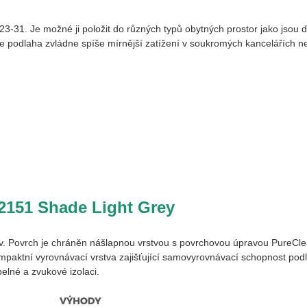
e 23-31. Je možné ji položit do různých typů obytných prostor jako jsou 
 že podlaha zvládne spíše mírnější zatížení v soukromých kancelářích
2151 Shade Light Grey
v. Povrch je chráněn nášlapnou vrstvou s povrchovou úpravou PureClea
ompaktní vyrovnávací vrstva zajišťující samovyrovnávací schopnost pod
pelné a zvukové izolaci.