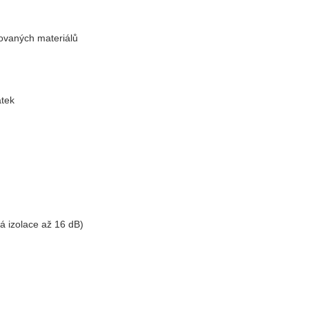
lovaných materiálů
átek
á izolace až 16 dB)