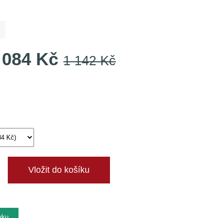
ů
 084 Kč
1 142 Kč
vku