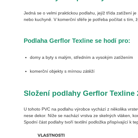
Jedná se o velmi praktickou podlahu, jejíž třída zatížení j
nebo kuchyně. V komerční sféře je potřeba počítat s tím,
Podlaha Gerflor Texline se hodí pro:
domy a byty s malým, středním a vysokým zatížením
komerční objekty s mírnou zátěží
Složení podlahy Gerflor Texline
U tohoto PVC na podlahu výrobce vychází z několika vrste
nese dekor. Níže se nachází vrstva ze skelných vláken, k
Spodní část podlahy tvoří textilní podložka přispívající k te