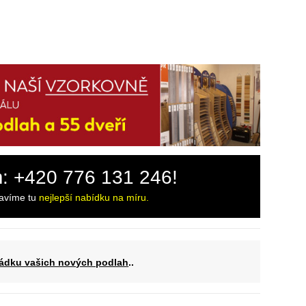
m: +420 776 131 246!
ravíme tu
nejlepší nabídku na míru.
ádku vašich nových podlah
..