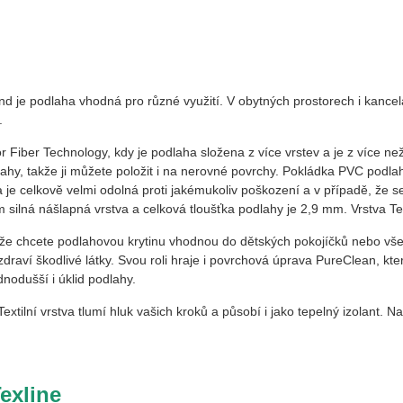
nd
je podlaha vhodná pro různé využití. V obytných prostorech i kancel
.
r Fiber Technology, kdy je podlaha složena z více vrstev a je z více ne
hy, takže ji můžete položit i na nerovné povrchy. Pokládka PVC podla
je celkově velmi odolná proti jakémukoliv poškození a v případě, že s
silná nášlapná vrstva a celková tloušťka podlahy je 2,9 mm. Vrstva Tex
 že chcete podlahovou krytinu vhodnou do dětských pokojíčků nebo vš
draví škodlivé látky. Svou roli hraje i povrchová úprava PureClean, kte
nodušší i úklid podlahy.
extilní vrstva tlumí hluk vašich kroků a působí i jako tepelný izolant. 
Texline