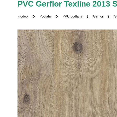
PVC Gerflor Texline 2013
Flodoor
Podlahy
PVC podlahy
Gerflor
Ge