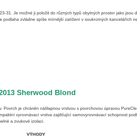
e 23-31. Je možné ji položit do různých typů obytných prostor jako jsou 
 že podlaha zvládne spíše mírnější zatížení v soukromých kancelářích
2013 Sherwood Blond
v. Povrch je chráněn nášlapnou vrstvou s povrchovou úpravou PureClea
ompaktní vyrovnávací vrstva zajišťující samovyrovnávací schopnost pod
pelné a zvukové izolaci.