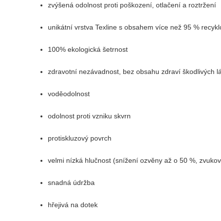
zvýšená odolnost proti poškození, otlačení a roztržení
unikátní vrstva Texline s obsahem více než 95 % recyk
100% ekologická šetrnost
zdravotní nezávadnost, bez obsahu zdraví škodlivých l
voděodolnost
odolnost proti vzniku skvrn
protiskluzový povrch
velmi nízká hlučnost (snížení ozvěny až o 50 %, zvukov
snadná údržba
hřejivá na dotek