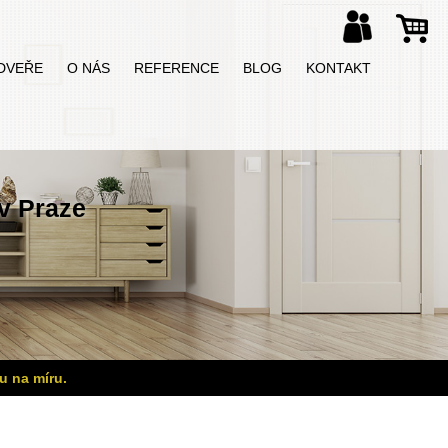
DVEŘE
O NÁS
REFERENCE
BLOG
KONTAKT
v Praze
u na míru.