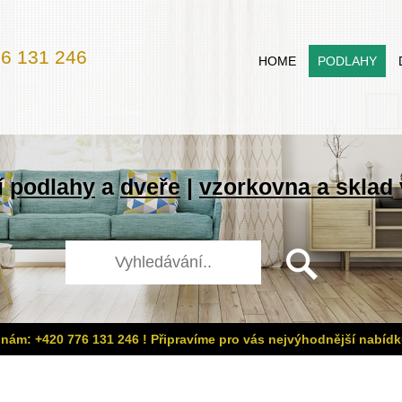
6 131 246
HOME
PODLAHY
í
podlahy
a
dveře
|
vzorkovna a sklad
 nám: +420 776 131 246 ! Připravíme pro vás nejvýhodnější nabídk