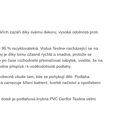
ářích zazáří díky svému dekoru, vysoké odolnosti proti
ž 95 % recyklovatelná. Vrstva Texline nacházející se na
hy je díky tomu úžasně rychlá a snadná, protože se
e po čase rozhodnete přemisťovat nábytek, uvidíte, že na
line přispívá i k voděodolnosti podlahy.
eobecně všude tam, kde se pohybují děti. Podlaha
rá zamezuje šíření bakterií, tvorbě nečistot a opotřebení
Na dotek je podlahová krytina PVC Gerflor Texline velmi