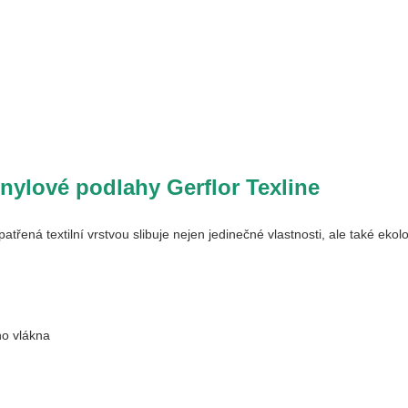
inylové podlahy Gerflor Texline
řená textilní vrstvou slibuje nejen jedinečné vlastnosti, ale také eko
ho vlákna