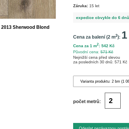
Záruka:
15 let
expedice obvykle do 6 dn
ne 2013 Sherwood Blond
1
2
Cena za balení (
2
m
):
2
Cena za 1 m
: 542 Kč
Původní cena:
571 Kč
Nejnižší cena před slevou
za posledních 30 dnů: 571 Kč
počet metrů:
Odeslat nezávaznou poptá