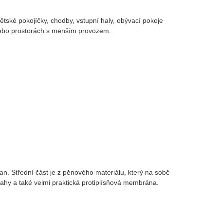
dětské pokojíčky, chodby, vstupní haly, obývací pokoje
 nebo prostorách s menším provozem.
n. Střední část je z pěnového materiálu, který na sobě
lahy a také velmi praktická protiplísňová membrána.