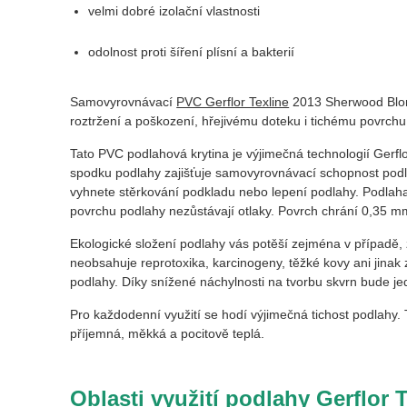
velmi dobré izolační vlastnosti
odolnost proti šíření plísní a bakterií
Samovyrovnávací
PVC Gerflor Texline
2013 Sherwood Blo
roztržení a poškození, hřejivému doteku i tichému povrchu
Tato PVC podlahová krytina je výjimečná technologií Gerflo
spodku podlahy zajišťuje samovyrovnávací schopnost podla
vyhnete stěrkování podkladu nebo lepení podlahy. Podlaha 
povrchu podlahy nezůstávají otlaky. Povrch chrání 0,35 mm 
Ekologické složení podlahy vás potěší zejména v případě,
neobsahuje reprotoxika, karcinogeny, těžké kovy ani jinak z
podlahy. Díky snížené náchylnosti na tvorbu skvrn bude jed
Pro každodenní využití se hodí výjimečná tichost podlahy. T
příjemná, měkká a pocitově teplá.
Oblasti využití podlahy Gerflor 