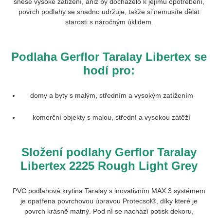
snese vysoké zatížení, aniž by docházelo k jejímu opotřebení,
povrch podlahy se snadno udržuje, takže si nemusíte dělat
starosti s náročným úklidem.
Podlaha Gerflor Taralay Libertex se
hodí pro:
domy a byty s malým, středním a vysokým zatížením
komerční objekty s malou, střední a vysokou zátěží
Složení podlahy Gerflor Taralay
Libertex
2225 Rough Light Grey
PVC podlahová krytina Taralay s inovativním MAX 3 systémem
je opatřena povrchovou úpravou Protecsol®, díky které je
povrch krásně matný. Pod ní se nachází potisk dekoru,