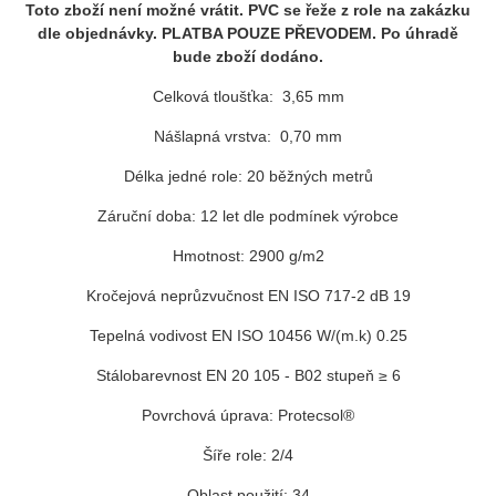
Toto zboží není možné vrátit. PVC se řeže z role na zakázku
dle objednávky. PLATBA POUZE PŘEVODEM. Po úhradě
bude zboží dodáno.
Celková tloušťka: 3,65 mm
Nášlapná vrstva: 0,70 mm
Délka jedné role: 20 běžných metrů
Záruční doba: 12 let dle podmínek výrobce
Hmotnost: 2900 g/m2
Kročejová neprůzvučnost EN ISO 717-2 dB 19
Tepelná vodivost EN ISO 10456 W/(m.k) 0.25
Stálobarevnost EN 20 105 - B02 stupeň ≥ 6
Povrchová úprava: Protecsol®
Šíře role: 2/4
Oblast použití: 34