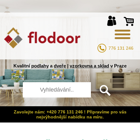
776 131 246
Kvalitní
podlahy
a
dveře
|
vzorkovna a sklad
v Praze
Zavolejte nám: +420 776 131 246 ! Připravíme pro vás
nejvýhodnější nabídku na míru.