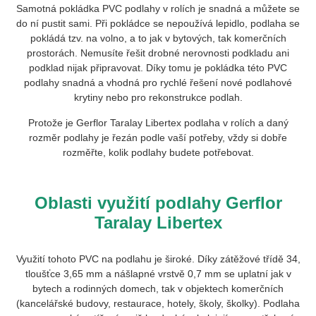
Samotná pokládka PVC podlahy v rolích je snadná a můžete se
do ní pustit sami. Při pokládce se nepoužívá lepidlo, podlaha se
pokládá tzv. na volno, a to jak v bytových, tak komerčních
prostorách. Nemusíte řešit drobné nerovnosti podkladu ani
podklad nijak připravovat. Díky tomu je pokládka této PVC
podlahy snadná a vhodná pro rychlé řešení nové podlahové
krytiny nebo pro rekonstrukce podlah.
Protože je Gerflor Taralay Libertex podlaha v rolích a daný
rozměr podlahy je řezán podle vaší potřeby, vždy si dobře
rozměřte, kolik podlahy budete potřebovat.
Oblasti využití podlahy Gerflor
Taralay Libertex
Využití tohoto PVC na podlahu je široké. Díky zátěžové třídě 34,
tloušťce 3,65 mm a nášlapné vrstvě 0,7 mm se uplatní jak v
bytech a rodinných domech, tak v objektech komerčních
(kancelářské budovy, restaurace, hotely, školy, školky). Podlaha