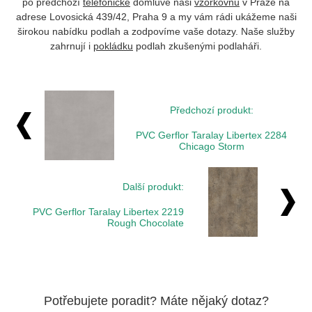
po předchozí
telefonické
domluvě naši
vzorkovnu
v Praze na
adrese Lovosická 439/42, Praha 9 a my vám rádi ukážeme naši
širokou nabídku podlah a zodpovíme vaše dotazy. Naše služby
zahrnují i
pokládku
podlah zkušenými podlaháři.
Předchozí produkt:
PVC Gerflor Taralay Libertex 2284
Chicago Storm
Další produkt:
PVC Gerflor Taralay Libertex 2219
Rough Chocolate
Potřebujete poradit? Máte nějaký dotaz?