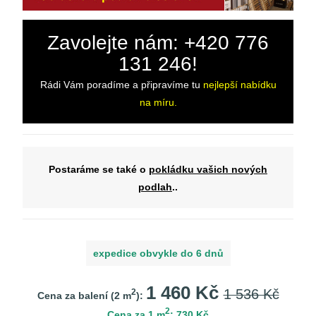
Zavolejte nám: +420 776
131 246!
Rádi Vám poradíme a připravíme tu
nejlepší nabídku
na míru.
Postaráme se také o
pokládku vašich nových
podlah
..
expedice obvykle do 6 dnů
1 460 Kč
1 536 Kč
2
Cena za balení (
2
m
):
2
Cena za 1 m
: 730 Kč