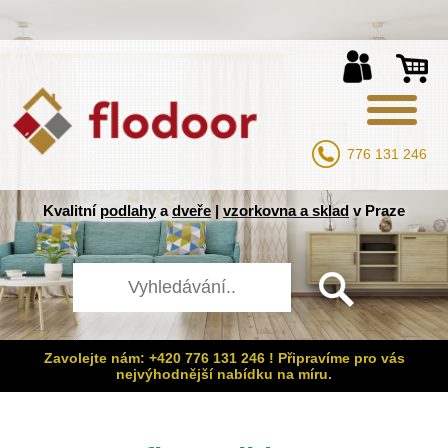
776 131 246
Kvalitní
podlahy
a
dveře
|
vzorkovna a sklad
v Praze
Zavolejte nám: +420 776 131 246 ! Připravíme pro vás
nejvýhodnější nabídku na míru.