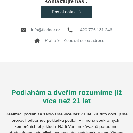
Kontaktujte nás...
Poslat dotaz
info@flodoor.cz
+420 776 131 246
Praha 9 - Zobrazit celou adresu
Podlahám a dveřím rozumíme již
více než 21 let
Realizací podlah se zabýváme více než 21 let. Za tuto dobu jsme
provedli odbornou pokládku podlah v mnoha soukromých i
komerčních objektech. Rádi Vám nezávazně poradíme,
předvedeme jednotlivé typy podlahových krytin a pomůžemes