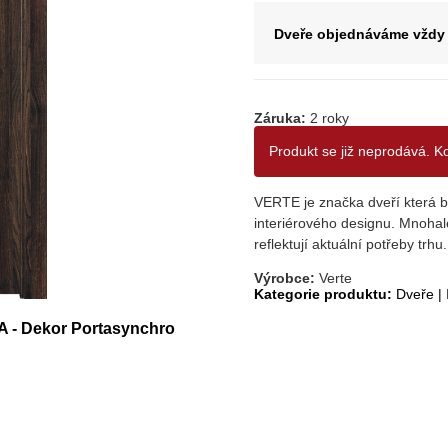
Dveře objednáváme vždy 
Záruka:
2 roky
Produkt se již neprodává. K
VERTE je značka dveří která by
interiérového designu. Mnohal
reflektují aktuální potřeby trhu.
Výrobce:
Verte
Kategorie produktu:
Dveře
|
 A - Dekor Portasynchro