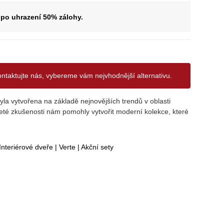
po uhrazení 50% zálohy.
ontaktujte nás, vybereme vám nejvhodnější alternativu.
la vytvořena na základě nejnovějších trendů v oblasti
eté zkušenosti nám pomohly vytvořit moderní kolekce, které
Interiérové dveře
|
Verte
|
Akční sety