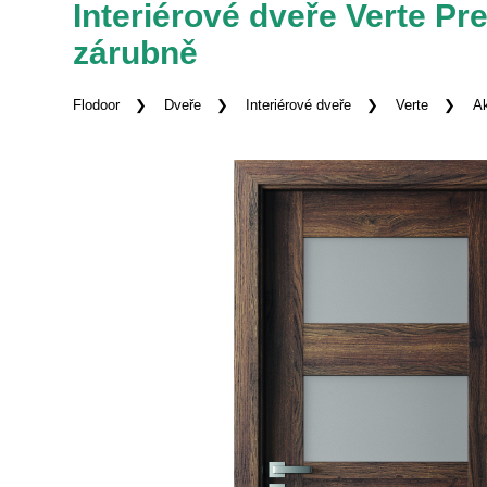
Interiérové dveře Verte P
zárubně
Flodoor
Dveře
Interiérové dveře
Verte
Ak