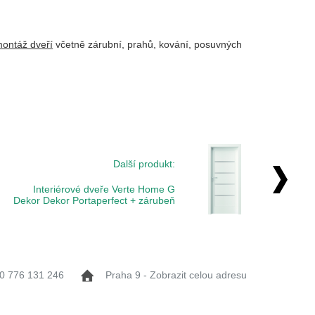
ontáž dveří
včetně zárubní, prahů, kování, posuvných
Další produkt:
Interiérové dveře Verte Home G
Dekor Dekor Portaperfect + zárubeň
0 776 131 246
Praha 9 - Zobrazit celou adresu