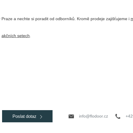
 Praze a nechte si poradit od odborníků. Kromě prodeje zajišťujeme i
m
h
akčních setech
.
info@flodoor.cz
+42
Poslat dotaz