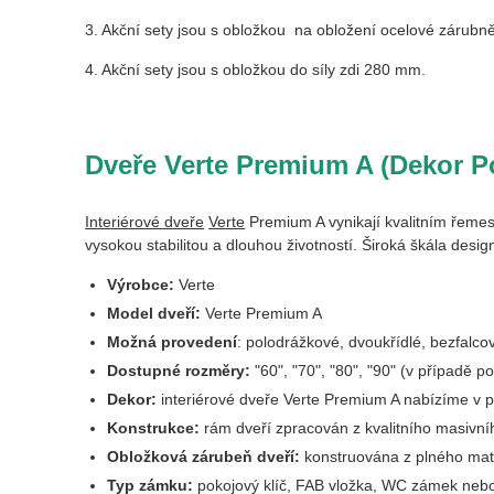
3. Akční sety jsou s obložkou na obložení ocelové zárubn
4. Akční sety jsou s obložkou do síly zdi 280 mm.
Dveře Verte Premium A (Dekor Po
Interiérové dveře
Verte
Premium A vynikají kvalitním řemes
vysokou stabilitou a dlouhou životností. Široká škála des
Výrobce:
Verte
Model dveří:
Verte Premium A
Možná provedení
:
polodrážkové, dvoukřídlé, bezfalco
Dostupné rozměry:
"60", "70", "80", "90" (v případě p
Dekor:
interiérové dveře Verte Premium A nabízíme v p
Konstrukce:
rám dveří zpracován z kvalitního masivní
Obložková zárubeň dveří:
konstruována z plného mat
Typ zámku:
pokojový klíč, FAB vložka, WC zámek nebo