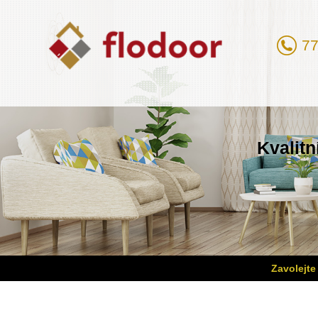
77
Kvalitn
Zavolejte