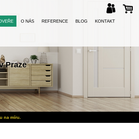
DVEŘE
O NÁS
REFERENCE
BLOG
KONTAKT
v Praze
u na míru.