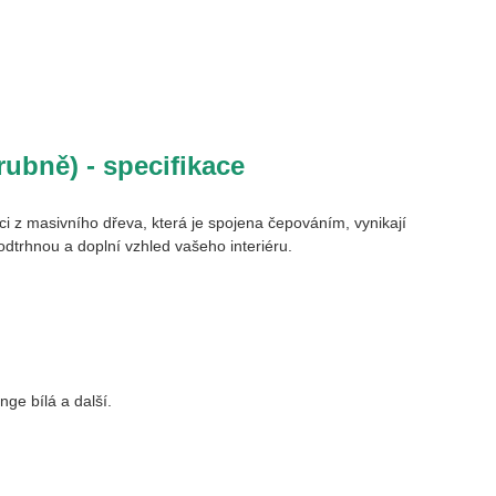
ubně) - specifikace
 z masivního dřeva, která je spojena čepováním, vynikají
podtrhnou a doplní vzhled vašeho interiéru.
ge bílá a další.