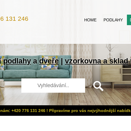
6 131 246
HOME
PODLAHY
í
podlahy
a
dveře
|
vzorkovna a sklad
 nám: +420 776 131 246 ! Připravíme pro vás nejvýhodnější nabídk