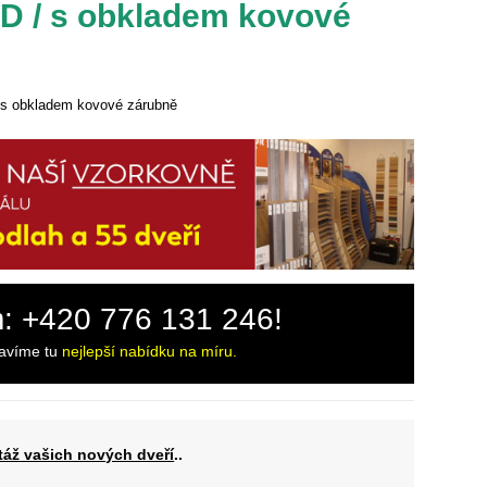
3D / s obkladem kovové
/ s obkladem kovové zárubně
m: +420 776 131 246!
ravíme tu
nejlepší nabídku na míru.
áž vašich nových dveří
..