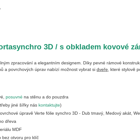
ě
rtasynchro 3D / s obkladem kovové zár
lným zpracování a elegantním designem. Díky pevné rámové konstrukci
ignů a povrchových úprav nabízí možnost vybrat si
dveře
, které stylově 
vé,
posuvné
na stěnu a do pouzdra
otřeby jiné šířky nás
kontaktujte
)
ovrchové úpravě Verte fólie synchro 3D - Dub tmavý, Medový akát, Wen
ho dřeva
eriálu MDF
 bez otvoru pro klíč