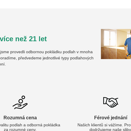
íce než 21 let
u jsme provedli odbornou pokládku podlah v mnoha
oradíme, předvedeme jednotlivé typy podlahových
ení.
Rozumná cena
Férové jednání
valitu podlah a odborná pokládka
Našich klientů si vážíme. Pr
za rozumné ceny.
dodržujeme naše sliby