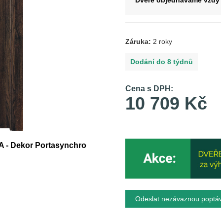
Dveře objednáváme vždy 
Záruka:
2 roky
Dodání do 8 týdnů
Cena s DPH:
10 709 Kč
 A - Dekor Portasynchro
Odeslat nezávaznou poptá