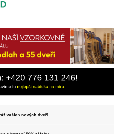
3D
m: +420 776 131 246!
ravíme tu
nejlepší nabídku na míru.
áž vašich nových dveří
..