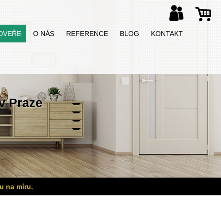
DVEŘE
O NÁS
REFERENCE
BLOG
KONTAKT
v Praze
u na míru.