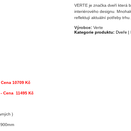
VERTE je značka dveří která by
interiérového designu. Mnohal
reflektují aktuální potřeby trhu.
Výrobce:
Verte
Kategorie produktu:
Dveře
|
 - Cena 10709 Kč
D
- Cena 11495 Kč
uvných )
m, 900mm