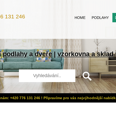
6 131 246
HOME
PODLAHY
í
podlahy
a
dveře
|
vzorkovna a sklad
 nám: +420 776 131 246 ! Připravíme pro vás nejvýhodnější nabídk