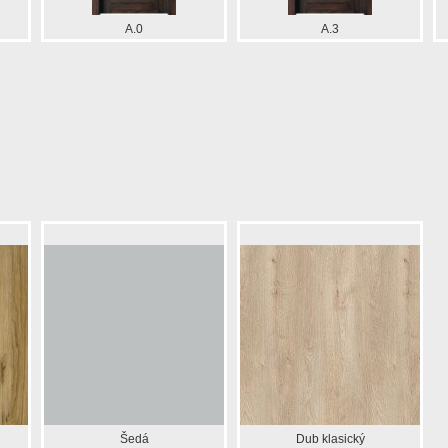
A.0
A.3
Šedá
Dub klasický