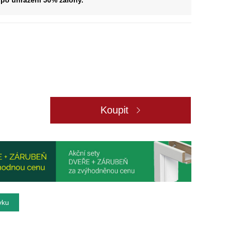
po uhrazení 50% zálohy.
Koupit
vku