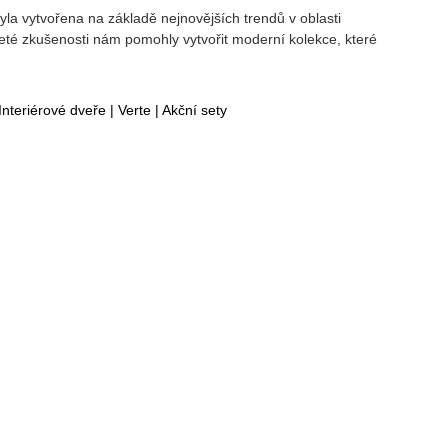
la vytvořena na základě nejnovějších trendů v oblasti
eté zkušenosti nám pomohly vytvořit moderní kolekce, které
Interiérové dveře
|
Verte
|
Akční sety