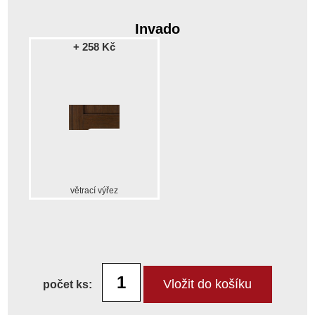
Invado
+ 258 Kč
větrací výřez
počet ks: