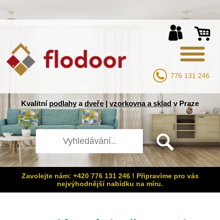
776 131 246
Kvalitní
podlahy
a
dveře
|
vzorkovna a sklad
v Praze
Zavolejte nám: +420 776 131 246 ! Připravíme pro vás
nejvýhodnější nabídku na míru.