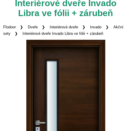
Interiérové dveře Invado
Libra ve fólii + zárubeň
Flodoor
Dveře
Interiérové dveře
Invado
Akční
sety
Interiérové dveře Invado Libra ve fólii + zárubeň