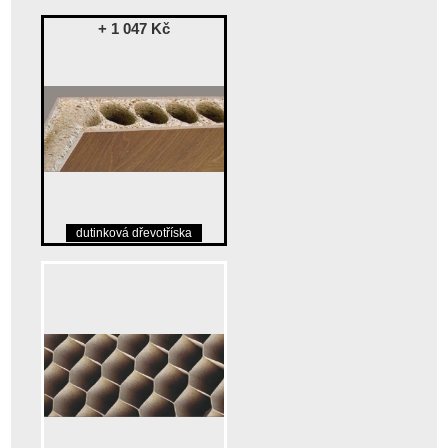
+ 1 047 Kč
dutinková dřevotříska