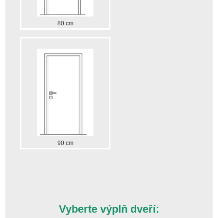
80 cm
90 cm
Vyberte výplň dveří: