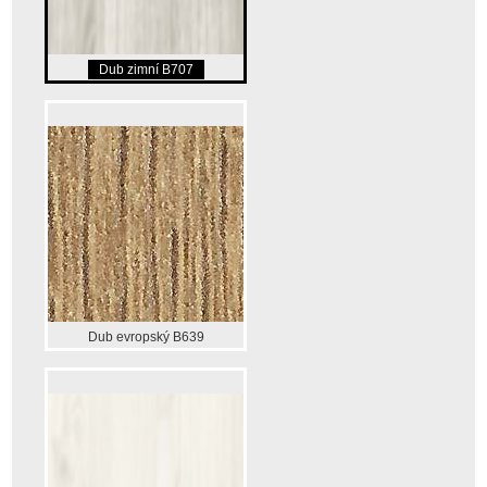
Dub zimní B707
Dub evropský B639