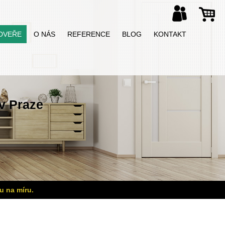
DVEŘE
O NÁS
REFERENCE
BLOG
KONTAKT
v Praze
u na míru.