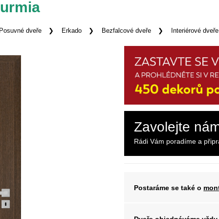
Surmia
Posuvné dveře
Erkado
Bezfalcové dveře
Interiérové dveř
Zavolejte ná
Rádi Vám poradíme a přip
Postaráme se také o
mont