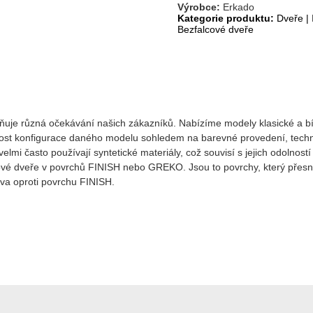
Výrobce:
Erkado
Kategorie produktu:
Dveře
|
Bezfalcové dveře
lňuje různá očekávání našich zákazníků. Nabízíme modely klasické a bíl
ost konfigurace daného modelu sohledem na barevné provedení, technolo
mi často používají syntetické materiály, což souvisí s jejich odolností 
é dveře v povrchů FINISH nebo GREKO. Jsou to povrchy, který přesně ko
va oproti povrchu FINISH.