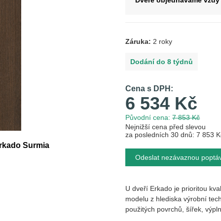
Dveře objednáváme vždy 
Záruka:
2 roky
Dodání do 8 týdnů
Cena s DPH:
6 534 Kč
Původní cena:
7 853 Kč
Nejnižší cena před slevou
za posledních 30 dnů: 7 853 K
 Erkado Surmia
Odeslat nezávaznou poptá
U dveří Erkado je prioritou kva
modelu z hlediska výrobní 
použitých povrchů, šířek, vy