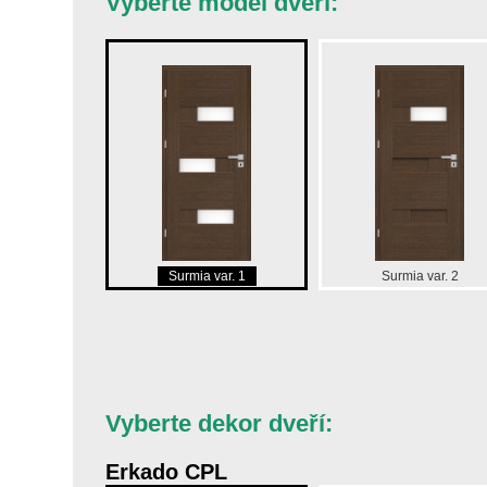
Vyberte model dveří:
Surmia var. 1
Surmia var. 2
Vyberte dekor dveří:
Erkado CPL