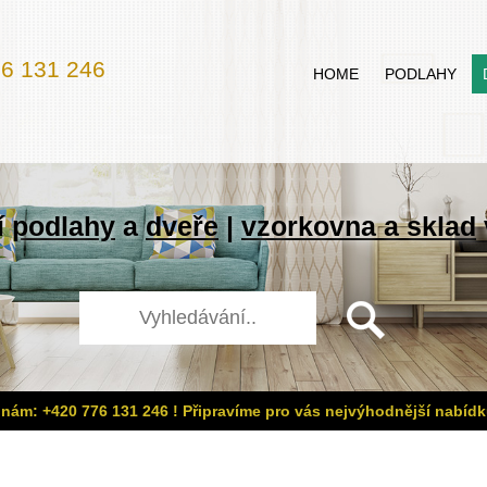
6 131 246
HOME
PODLAHY
í
podlahy
a
dveře
|
vzorkovna a sklad
 nám: +420 776 131 246 ! Připravíme pro vás nejvýhodnější nabídk