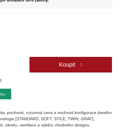
po uhrazení 50% zálohy.
Koupit
č
vku
lita, poctivost, rozumná cena a možnost konfigurace daného
technologie [STANDARD, SOFT, STILE, TWIN, GRAF],
́plně, zámku, ventilace a výběru vhodného designu.