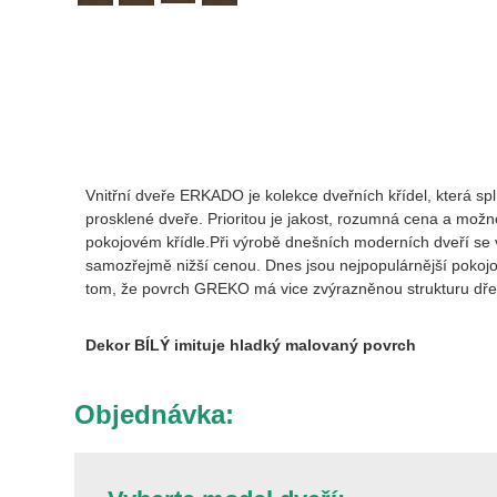
Vnitřní dveře ERKADO je kolekce dveřních křídel, která sp
prosklené dveře. Prioritou je jakost, rozumná cena a možn
pokojovém křídle.Při výrobě dnešních moderních dveří se vel
samozřejmě nižší cenou. Dnes jsou nejpopulárnější pokojov
tom, že povrch GREKO má vice zvýrazněnou strukturu dře
Dekor BÍLÝ imituje hladký malovaný povrch
Objednávka: