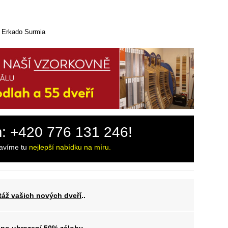
e Erkado Surmia
m: +420 776 131 246!
ravíme tu
nejlepší nabídku na míru.
áž vašich nových dveří
..