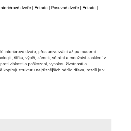
Interiérové dveře
|
Erkado
|
Posuvné dveře
|
Erkado
|
é interiérové dveře, přes univerzální až po moderní
gii , šířku, výplň, zámek, větrání a množství zasklení v
proti vlhkosti a poškození, vysokou životností a
pírují strukturu nejrůznějších odrůd dřeva, rozdíl je v