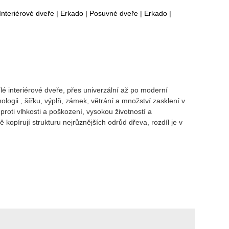
Interiérové dveře
|
Erkado
|
Posuvné dveře
|
Erkado
|
é interiérové dveře, přes univerzální až po moderní
gii , šířku, výplň, zámek, větrání a množství zasklení v
proti vlhkosti a poškození, vysokou životností a
pírují strukturu nejrůznějších odrůd dřeva, rozdíl je v