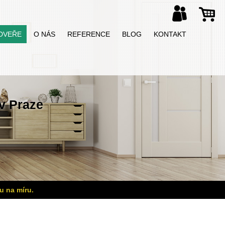
DVEŘE
O NÁS
REFERENCE
BLOG
KONTAKT
v Praze
u na míru.