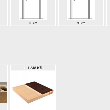
80 cm
90 cm
+ 1 248 Kč