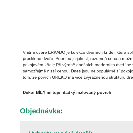
Vnitřní dveře ERKADO je kolekce dveřních křídel, která sp
prosklené dveře. Prioritou je jakost, rozumná cena a možn
pokojovém křídle.Při výrobě dnešních moderních dveří se vel
samozřejmě nižší cenou. Dnes jsou nejpopulárnější pokojov
tom, že povrch GREKO má vice zvýrazněnou strukturu dře
Dekor BÍLÝ imituje hladký malovaný povrch
Objednávka: