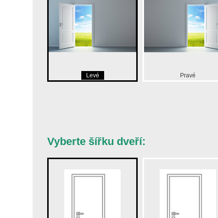
Levé
Pravé
Vyberte šířku dveří: