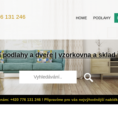
6 131 246
HOME
PODLAHY
í
podlahy
a
dveře
|
vzorkovna a sklad
 nám: +420 776 131 246 ! Připravíme pro vás nejvýhodnější nabídk