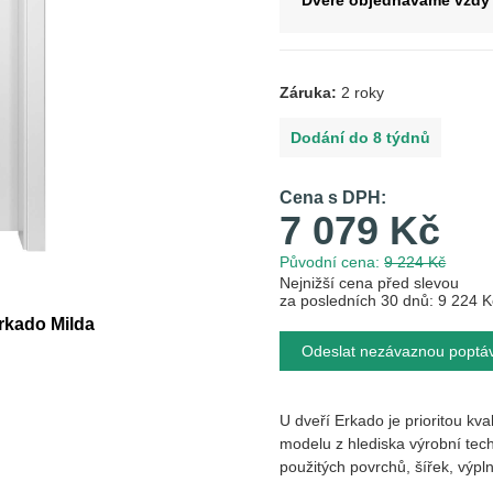
Dveře objednáváme vždy 
Záruka:
2 roky
Dodání do 8 týdnů
Cena s DPH:
7 079 Kč
Původní cena:
9 224 Kč
Nejnižší cena před slevou
za posledních 30 dnů: 9 224 K
Erkado Milda
Odeslat nezávaznou poptá
U dveří Erkado je prioritou kva
modelu z hlediska výrobní 
použitých povrchů, šířek, vy