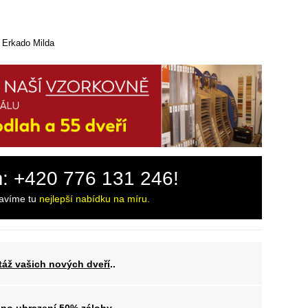
e Erkado Milda
m: +420 776 131 246!
ravíme tu
nejlepší nabídku na míru.
áž vašich nových dveří
..