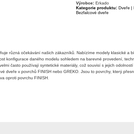
Výrobce:
Erkado
Kategorie produktu:
Dveře
|
Bezfalcové dveře
lňuje různá očekávání našich zákazníků. Nabízíme modely klasické a bíl
ost konfigurace daného modelu sohledem na barevné provedení, technolo
mi často používají syntetické materiály, což souvisí s jejich odolností 
é dveře v povrchů FINISH nebo GREKO. Jsou to povrchy, který přesně ko
va oproti povrchu FINISH.