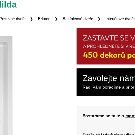
ilda
Posuvné dveře
Erkado
Bezfalcové dveře
Interiérové dveř
Zavolejte ná
Rádi Vám poradíme a přip
Postaráme se také o
mont