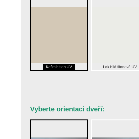
Kašmír titan UV
Lak bílá titanová UV
Vyberte orientaci dveří: