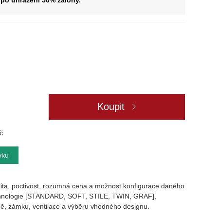
po uhrazení 50% zálohy.
Koupit
č
vku
lita, poctivost, rozumná cena a možnost konfigurace daného
technologie [STANDARD, SOFT, STILE, TWIN, GRAF],
́plně, zámku, ventilace a výběru vhodného designu.