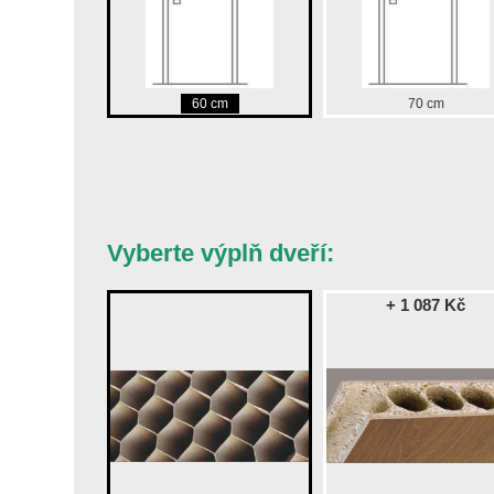
60 cm
70 cm
Vyberte výplň dveří:
+ 1 087 Kč