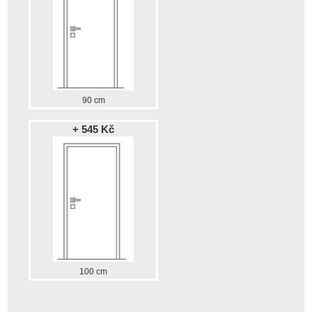
90 cm
+ 545 Kč
100 cm