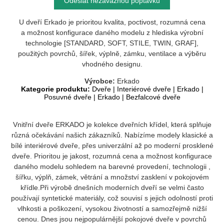
Odeslat nezávaznou poptávku
U dveří Erkado je prioritou kvalita, poctivost, rozumná cena
a možnost konfigurace daného modelu z hlediska výrobní
technologie [STANDARD, SOFT, STILE, TWIN, GRAF],
použitých povrchů, šířek, výplně, zámku, ventilace a výběru
vhodného designu.
Výrobce:
Erkado
Kategorie produktu:
Dveře
|
Interiérové dveře
|
Erkado
|
Posuvné dveře
|
Erkado
|
Bezfalcové dveře
Vnitřní dveře ERKADO je kolekce dveřních křídel, která splňuje
různá očekávání našich zákazníků. Nabízíme modely klasické a
bílé interiérové dveře, přes univerzální až po moderní prosklené
dveře. Prioritou je jakost, rozumná cena a možnost konfigurace
daného modelu sohledem na barevné provedení, technologii ,
šířku, výplň, zámek, větrání a množství zasklení v pokojovém
křídle.Při výrobě dnešních moderních dveří se velmi často
používají syntetické materiály, což souvisí s jejich odolností proti
vlhkosti a poškození, vysokou životností a samozřejmě nižší
cenou. Dnes jsou nejpopulárnější pokojové dveře v povrchů