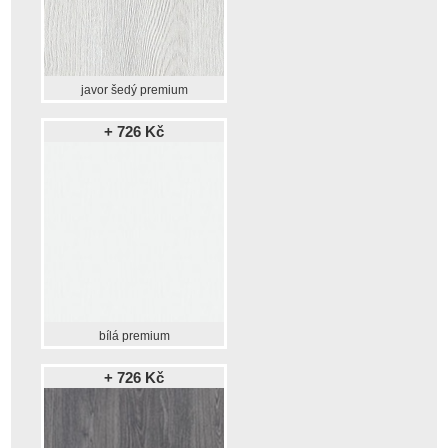
javor šedý premium
+ 726 Kč
bílá premium
+ 726 Kč