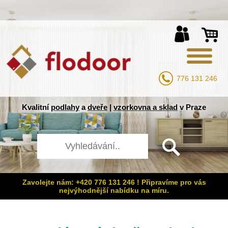
776 131 246
Kvalitní
podlahy
a
dveře
|
vzorkovna a sklad
v Praze
Zavolejte nám: +420 776 131 246 ! Připravíme pro vás
nejvýhodnější nabídku na míru.