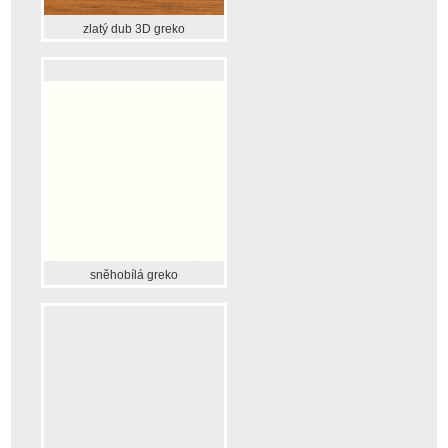
zlatý dub 3D greko
sněhobílá greko