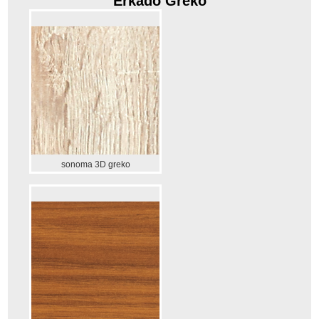
Erkado Greko
sonoma 3D greko