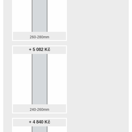
260-280mm
+ 5 082 Kč
240-260mm
+ 4 840 Kč