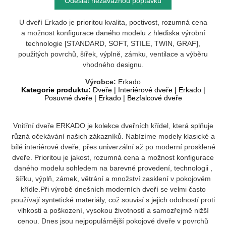
Odeslat nezávaznou poptávku
U dveří Erkado je prioritou kvalita, poctivost, rozumná cena
a možnost konfigurace daného modelu z hlediska výrobní
technologie [STANDARD, SOFT, STILE, TWIN, GRAF],
použitých povrchů, šířek, výplně, zámku, ventilace a výběru
vhodného designu.
Výrobce:
Erkado
Kategorie produktu:
Dveře
|
Interiérové dveře
|
Erkado
|
Posuvné dveře
|
Erkado
|
Bezfalcové dveře
Vnitřní dveře ERKADO je kolekce dveřních křídel, která splňuje
různá očekávání našich zákazníků. Nabízíme modely klasické a
bílé interiérové dveře, přes univerzální až po moderní prosklené
dveře. Prioritou je jakost, rozumná cena a možnost konfigurace
daného modelu sohledem na barevné provedení, technologii ,
šířku, výplň, zámek, větrání a množství zasklení v pokojovém
křídle.Při výrobě dnešních moderních dveří se velmi často
používají syntetické materiály, což souvisí s jejich odolností proti
vlhkosti a poškození, vysokou životností a samozřejmě nižší
cenou. Dnes jsou nejpopulárnější pokojové dveře v povrchů