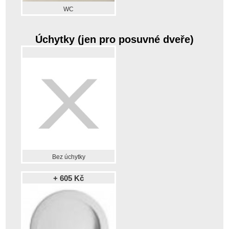
WC
Úchytky (jen pro posuvné dveře)
Bez úchytky
+ 605 Kč