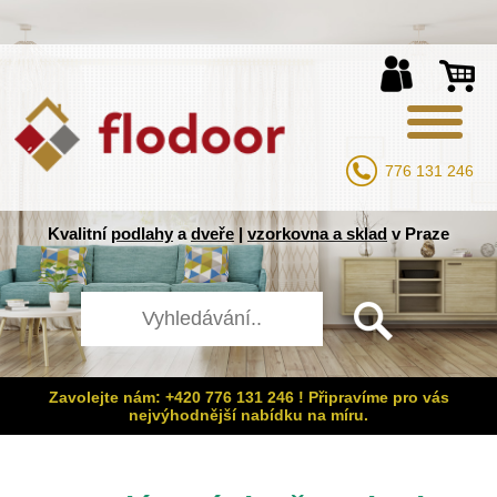
776 131 246
Kvalitní
podlahy
a
dveře
|
vzorkovna a sklad
v Praze
Zavolejte nám: +420 776 131 246 ! Připravíme pro vás
nejvýhodnější nabídku na míru.