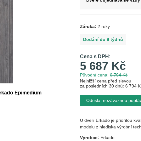
Dveře objednáváme vždy 
Záruka:
2 roky
Dodání do 8 týdnů
Cena s DPH:
5 687 Kč
Původní cena:
6 794 Kč
Nejnižší cena před slevou
za posledních 30 dnů: 6 794 K
e Erkado Epimedium
Odeslat nezávaznou poptá
U dveří Erkado je prioritou kva
modelu z hlediska výrobní 
Výrobce:
Erkado