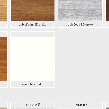
dub střední 3D greko
dub šedý 3D greko
sněhobílá greko
+ 968 Kč
+ 968 Kč