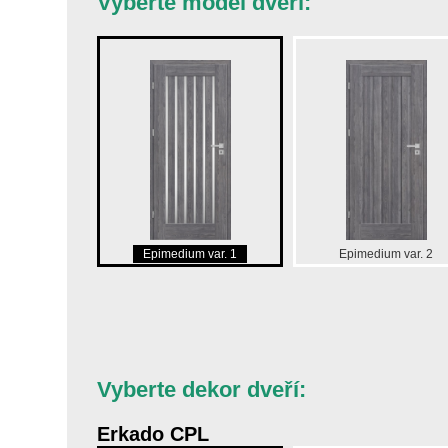
Vyberte model dveří:
Epimedium var. 1
Epimedium var. 2
Vyberte dekor dveří:
Erkado CPL