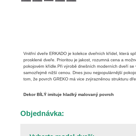
Vnitřní dveře ERKADO je kolekce dveřních křídel, která sp
prosklené dveře. Prioritou je jakost, rozumná cena a možn
pokojovém křídle.Při výrobě dnešních moderních dveří se vel
samozřejmě nižší cenou. Dnes jsou nejpopulárnější pokojov
tom, že povrch GREKO má vice zvýrazněnou strukturu dře
Dekor BÍLÝ imituje hladký malovaný povrch
Objednávka: