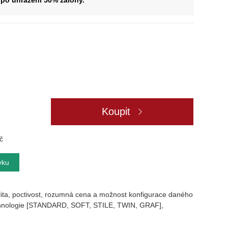
po uhrazení 50% zálohy.
Koupit
č
vku
lita, poctivost, rozumná cena a možnost konfigurace daného
technologie [STANDARD, SOFT, STILE, TWIN, GRAF],