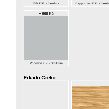
Bílá CPL - Struktura
Cappuccino CPL - Strukt
+ 968 Kč
Popelavá CPL- Struktura
Erkado Greko