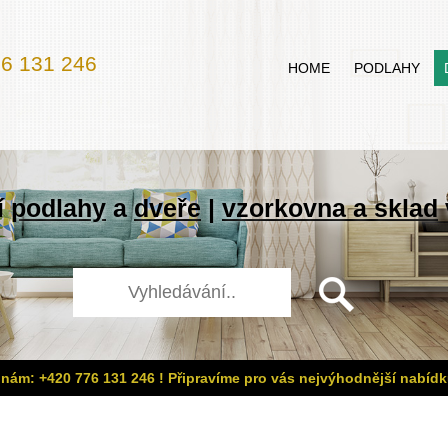
6 131 246
HOME
PODLAHY
í
podlahy
a
dveře
|
vzorkovna a sklad
 nám: +420 776 131 246 ! Připravíme pro vás nejvýhodnější nabídk