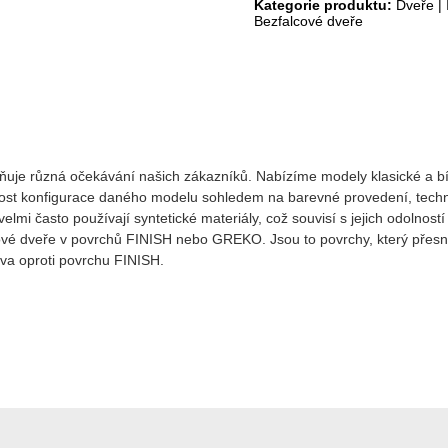
Kategorie produktu:
Dveře
|
Bezfalcové dveře
lňuje různá očekávání našich zákazníků. Nabízíme modely klasické a bíl
ost konfigurace daného modelu sohledem na barevné provedení, technolo
mi často používají syntetické materiály, což souvisí s jejich odolností 
é dveře v povrchů FINISH nebo GREKO. Jsou to povrchy, který přesně ko
va oproti povrchu FINISH.