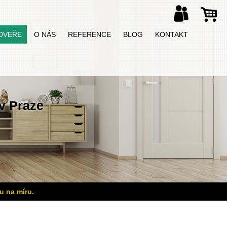
DVEŘE
O NÁS
REFERENCE
BLOG
KONTAKT
v Praze
u na míru.