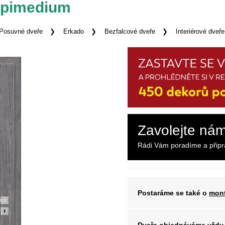
 Epimedium
Posuvné dveře
Erkado
Bezfalcové dveře
Interiérové dve
Zavolejte ná
Rádi Vám poradíme a přip
Postaráme se také o
mont