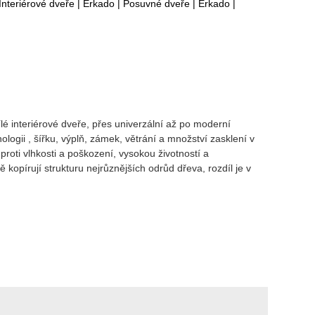
Interiérové dveře
|
Erkado
|
Posuvné dveře
|
Erkado
|
é interiérové dveře, přes univerzální až po moderní
gii , šířku, výplň, zámek, větrání a množství zasklení v
proti vlhkosti a poškození, vysokou životností a
pírují strukturu nejrůznějších odrůd dřeva, rozdíl je v