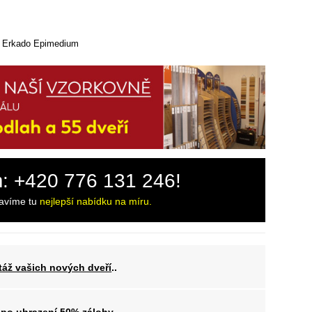
ře Erkado Epimedium
m: +420 776 131 246!
ravíme tu
nejlepší nabídku na míru.
áž vašich nových dveří
..