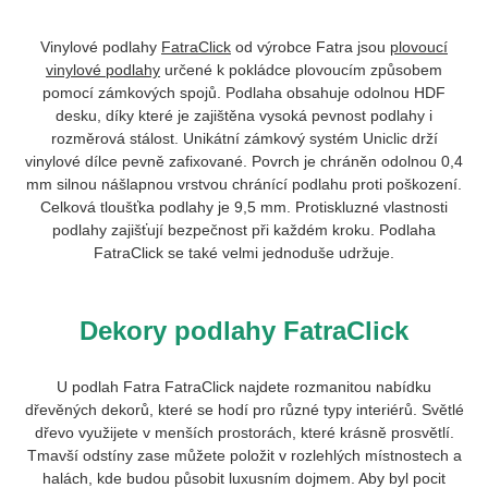
Vinylové podlahy
FatraClick
od výrobce Fatra jsou
plovoucí
vinylové podlahy
určené k pokládce plovoucím způsobem
pomocí zámkových spojů. Podlaha obsahuje odolnou HDF
desku, díky které je zajištěna vysoká pevnost podlahy i
rozměrová stálost. Unikátní zámkový systém Uniclic drží
vinylové dílce pevně zafixované. Povrch je chráněn odolnou 0,4
mm silnou nášlapnou vrstvou chránící podlahu proti poškození.
Celková tloušťka podlahy je 9,5 mm. Protiskluzné vlastnosti
podlahy zajišťují bezpečnost při každém kroku. Podlaha
FatraClick se také velmi jednoduše udržuje.
Dekory podlahy FatraClick
U podlah Fatra FatraClick najdete rozmanitou nabídku
dřevěných dekorů, které se hodí pro různé typy interiérů. Světlé
dřevo využijete v menších prostorách, které krásně prosvětlí.
Tmavší odstíny zase můžete položit v rozlehlých místnostech a
halách, kde budou působit luxusním dojmem. Aby byl pocit