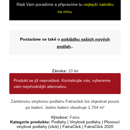
Rádi Vám poradíme a připravíme tu
nejlepší nabídku
na míru.
Postaráme se také o
pokládku vašich nových
podlah
..
Záruka:
10 let
Produkt se již neprodává. Kontaktujte nás, vybereme
vám nejvhodnější alternativu.
Zámkovou vinylovou podlahu Fatraclick lze objednat pouze
po balení. Jedno balení obsahuje 1,704 m²
Výrobce:
Fatra
Kategorie produktu:
Podlahy
|
Vinylové podlahy
|
Plovoucí
vinylové podlahy (click)
|
FatraClick
|
FatraClick 2020