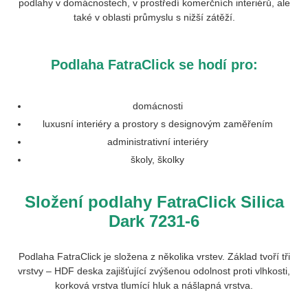
podlahy v domácnostech, v prostředí komerčních interiérů, ale
také v oblasti průmyslu s nižší zátěží.
Podlaha FatraClick se hodí pro:
domácnosti
luxusní interiéry a prostory s designovým zaměřením
administrativní interiéry
školy, školky
Složení podlahy FatraClick Silica
Dark 7231-6
Podlaha FatraClick je složena z několika vrstev. Základ tvoří tři
vrstvy – HDF deska zajišťující zvýšenou odolnost proti vlhkosti,
korková vrstva tlumící hluk a nášlapná vrstva.