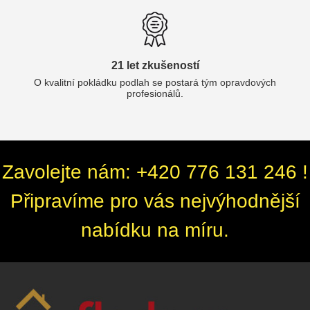
21 let zkušeností
O kvalitní pokládku podlah se postará tým opravdových
profesionálů.
Zavolejte nám: +420 776 131 246 !
Připravíme pro vás nejvýhodnější
nabídku na míru.