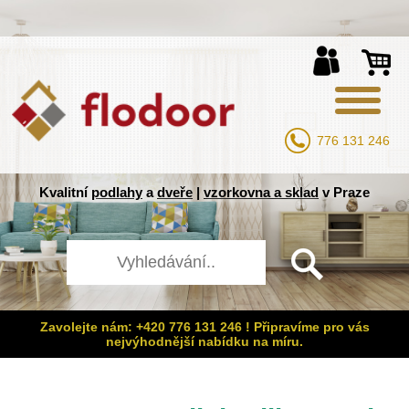
776 131 246
Kvalitní
podlahy
a
dveře
|
vzorkovna a sklad
v Praze
Zavolejte nám: +420 776 131 246 ! Připravíme pro vás
nejvýhodnější nabídku na míru.