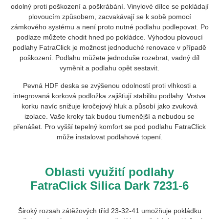
odolný proti poškození a poškrábání. Vinylové dílce se pokládají
plovoucím způsobem, zacvakávají se k sobě pomocí
zámkového systému a není proto nutné podlahu podlepovat. Po
podlaze můžete chodit hned po pokládce. Výhodou plovoucí
podlahy FatraClick je možnost jednoduché renovace v případě
poškození. Podlahu můžete jednoduše rozebrat, vadný díl
vyměnit a podlahu opět sestavit.
Pevná HDF deska se zvýšenou odolností proti vlhkosti a
integrovaná korková podložka zajišťují stabilitu podlahy. Vrstva
korku navíc snižuje kročejový hluk a působí jako zvuková
izolace. Vaše kroky tak budou tlumenější a nebudou se
přenášet. Pro vyšší tepelný komfort se pod podlahu FatraClick
může instalovat podlahové topení.
Oblasti využití podlahy
FatraClick Silica Dark 7231-6
Široký rozsah zátěžových tříd 23-32-41 umožňuje pokládku