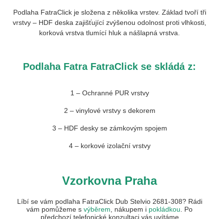
Podlaha FatraClick je složena z několika vrstev. Základ tvoří tři
vrstvy – HDF deska zajišťující zvýšenou odolnost proti vlhkosti,
korková vrstva tlumící hluk a nášlapná vrstva.
Podlaha Fatra FatraClick se skládá z:
1 – Ochranné PUR vrstvy
2 – vinylové vrstvy s dekorem
3 – HDF desky se zámkovým spojem
4 – korkové izolační vrstvy
Vzorkovna Praha
Líbí se vám podlaha FatraClick Dub Stelvio 2681-308? Rádi
vám pomůžeme s
výběrem
, nákupem i
pokládkou
. Po
předchozí telefonické konzultaci vás uvítáme