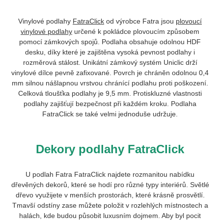
Vinylové podlahy
FatraClick
od výrobce Fatra jsou
plovoucí
vinylové podlahy
určené k pokládce plovoucím způsobem
pomocí zámkových spojů. Podlaha obsahuje odolnou HDF
desku, díky které je zajištěna vysoká pevnost podlahy i
rozměrová stálost. Unikátní zámkový systém Uniclic drží
vinylové dílce pevně zafixované. Povrch je chráněn odolnou 0,4
mm silnou nášlapnou vrstvou chránící podlahu proti poškození.
Celková tloušťka podlahy je 9,5 mm. Protiskluzné vlastnosti
podlahy zajišťují bezpečnost při každém kroku. Podlaha
FatraClick se také velmi jednoduše udržuje.
Dekory podlahy FatraClick
U podlah Fatra FatraClick najdete rozmanitou nabídku
dřevěných dekorů, které se hodí pro různé typy interiérů. Světlé
dřevo využijete v menších prostorách, které krásně prosvětlí.
Tmavší odstíny zase můžete položit v rozlehlých místnostech a
halách, kde budou působit luxusním dojmem. Aby byl pocit