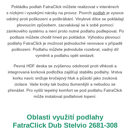
Pokládku podlah FatraClick můžete realizovat v interiérech
s nízkými i vysokými nároky na provoz. Povrch
podlah
je vysoce
odolný proti poškození a poškrábání. Vinylové dílce se pokládají
plovoucím způsobem, zacvakávají se k sobě pomocí
zámkového systému a není proto nutné podlahu podlepovat. Po
podlaze můžete chodit hned po pokládce. Výhodou plovoucí
podlahy FatraClick je možnost jednoduché renovace v případě
poškození. Podlahu můžete jednoduše rozebrat, vadný díl
vyměnit a podlahu opět sestavit.
Pevná HDF deska se zvýšenou odolností proti vlhkosti a
integrovaná korková podložka zajišťují stabilitu podlahy. Vrstva
korku navíc snižuje kročejový hluk a působí jako zvuková
izolace. Vaše kroky tak budou tlumenější a nebudou se
přenášet. Pro vyšší tepelný komfort se pod podlahu FatraClick
může instalovat podlahové topení.
Oblasti využití podlahy
FatraClick Dub Stelvio 2681-308