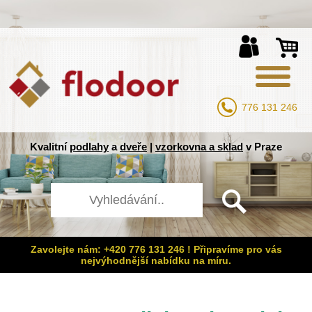
776 131 246
Kvalitní
podlahy
a
dveře
|
vzorkovna a sklad
v Praze
Zavolejte nám: +420 776 131 246 ! Připravíme pro vás
nejvýhodnější nabídku na míru.