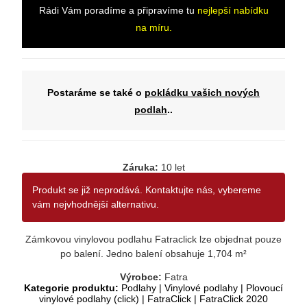
Rádi Vám poradíme a připravíme tu
nejlepší nabídku
na míru.
Postaráme se také o
pokládku vašich nových
podlah
..
Záruka:
10 let
Produkt se již neprodává. Kontaktujte nás, vybereme
vám nejvhodnější alternativu.
Zámkovou vinylovou podlahu Fatraclick lze objednat pouze
po balení. Jedno balení obsahuje 1,704 m²
Výrobce:
Fatra
Kategorie produktu:
Podlahy
|
Vinylové podlahy
|
Plovoucí
vinylové podlahy (click)
|
FatraClick
|
FatraClick 2020