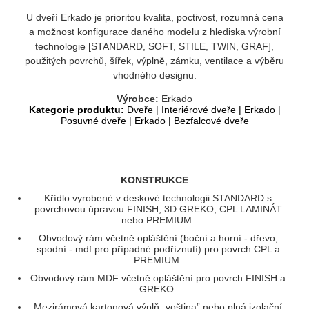
U dveří Erkado je prioritou kvalita, poctivost, rozumná cena
a možnost konfigurace daného modelu z hlediska výrobní
technologie [STANDARD, SOFT, STILE, TWIN, GRAF],
použitých povrchů, šířek, výplně, zámku, ventilace a výběru
vhodného designu.
Výrobce:
Erkado
Kategorie produktu:
Dveře
|
Interiérové dveře
|
Erkado
|
Posuvné dveře
|
Erkado
|
Bezfalcové dveře
KONSTRUKCE
Křídlo vyrobené v deskové technologii STANDARD s
povrchovou úpravou FINISH, 3D GREKO, CPL LAMINÁT
nebo PREMIUM.
Obvodový rám včetně opláštění (boční a horní - dřevo,
spodní - mdf pro případné podříznutí) pro povrch CPL a
PREMIUM.
Obvodový rám MDF včetně opláštění pro povrch FINISH a
GREKO.
Mezirámová kartonová výplň „voština” nebo plná izolační