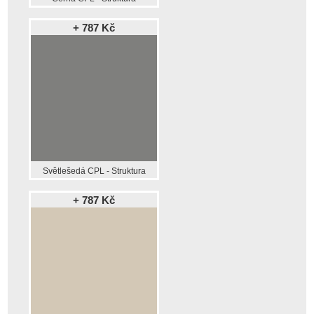
+ 787 Kč
Světlešedá CPL - Struktura
+ 787 Kč