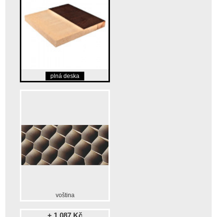
plná deska
voština
+ 1 087 Kč