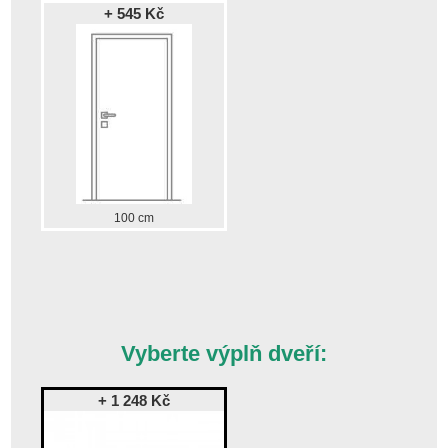
+ 545 Kč
100 cm
Vyberte výplň dveří:
+ 1 248 Kč