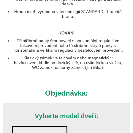
deska.
Hrana dveří vyrobená v technologii STANDARD - hranatá
hrana.
KOVÁNÍ
Tři stříbrné panty šroubovací s horizontální regulací ve
falcovém provedení nebo tři stříbrné skryté panty s
horizontální a vertikální regulací v bezfalcovém provedení.
Klasický zámek ve falcovém nebo magnetický v
bezfalcovém křídle na dozický klíč, na cylindrickou vložku,
WC zámek, úsporný zámek (jen klika).
Objednávka:
Vyberte model dveří: