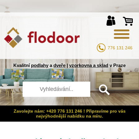
776 131 246
Kvalitní
podlahy
a
dveře
|
vzorkovna a sklad
v Praze
Zavolejte nám: +420 776 131 246 ! Připravíme pro vás
nejvýhodnější nabídku na míru.