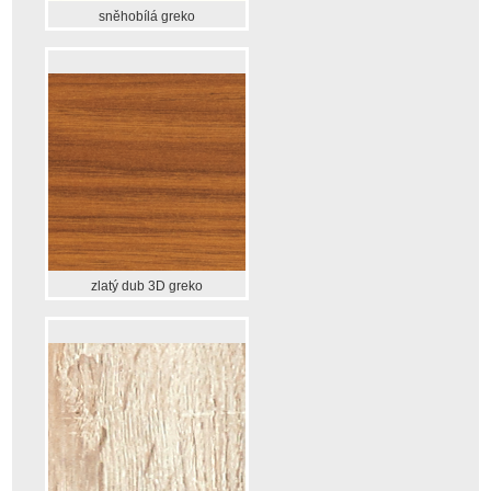
sněhobílá greko
zlatý dub 3D greko