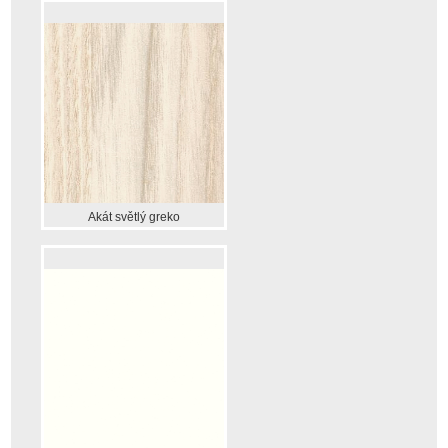
Akát světlý greko