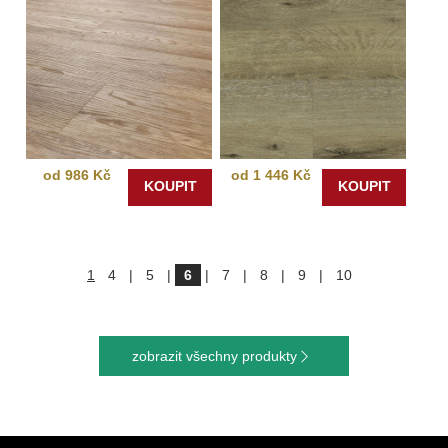
od 986 Kč
od 1 446 Kč
KOUPIT
KOUPIT
1
4
|
5
|
6
|
7
|
8
|
9
|
10
zobrazit všechny produkty