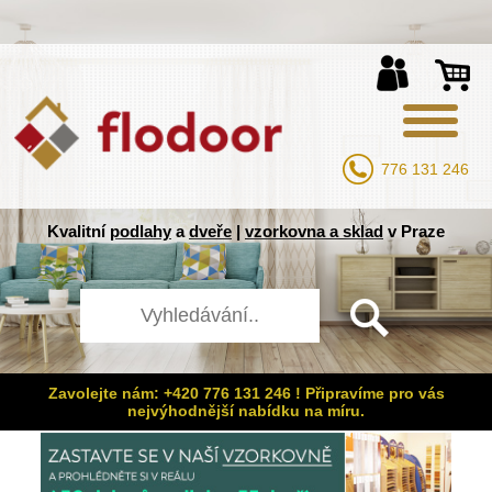
776 131 246
Kvalitní
podlahy
a
dveře
|
vzorkovna a sklad
v Praze
Zavolejte nám: +420 776 131 246 ! Připravíme pro vás
nejvýhodnější nabídku na míru.