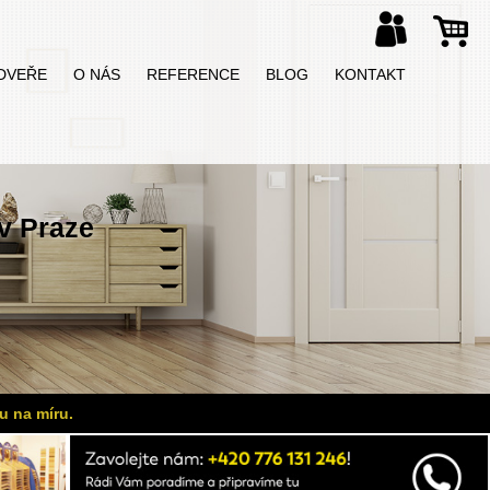
DVEŘE
O NÁS
REFERENCE
BLOG
KONTAKT
v Praze
u na míru.