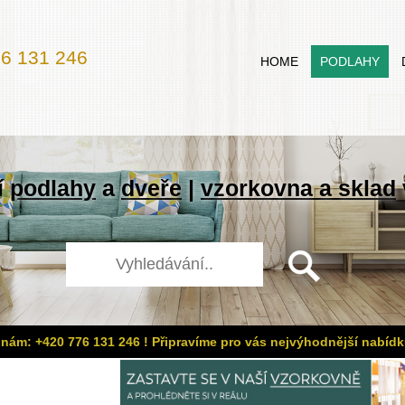
6 131 246
HOME
PODLAHY
í
podlahy
a
dveře
|
vzorkovna a sklad
 nám: +420 776 131 246 ! Připravíme pro vás nejvýhodnější nabídk