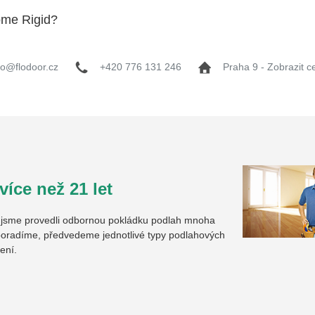
ome Rigid?
fo@flodoor.cz
+420 776 131 246
Praha 9 - Zobrazit c
íce než 21 let
u jsme provedli odbornou pokládku podlah mnoha
oradíme, předvedeme jednotlivé typy podlahových
ení.