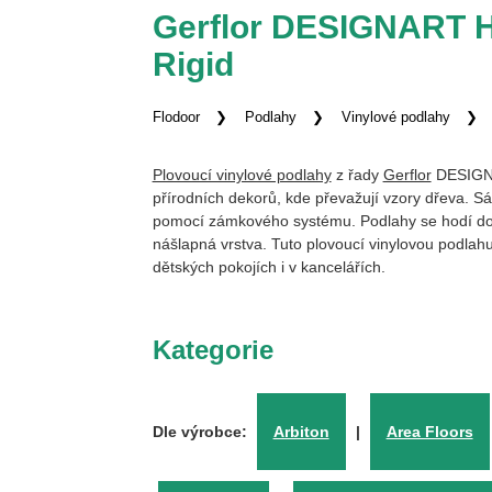
Gerflor DESIGNART 
Rigid
Flodoor
Podlahy
Vinylové podlahy
Plovoucí vinylové podlahy
z řady
Gerflor
DESIGNA
přírodních dekorů, kde převažují vzory dřeva.
pomocí zámkového systému. Podlahy se hodí do b
nášlapná vrstva. Tuto plovoucí vinylovou podlah
dětských pokojích i v kancelářích.
Kategorie
Dle výrobce:
Arbiton
|
Area Floors