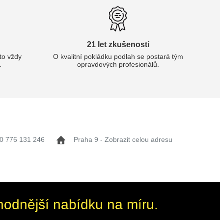
21 let zkušeností
oto vždy
O kvalitní pokládku podlah se postará tým
.
opravdových profesionálů.
0 776 131 246
Praha 9 - Zobrazit celou adresu
hodnější nabídku na míru.