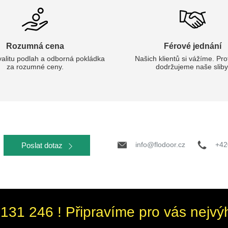
Rozumná cena
Férové jednání
valitu podlah a odborná pokládka
Našich klientů si vážíme. Pr
za rozumné ceny.
dodržujeme naše sliby
info@flodoor.cz
+42
Poslat dotaz
131 246 ! Připravíme pro vás nejvý