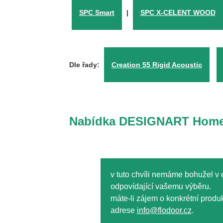
SPC Smart
|
SPC X-CELENT WOOD
Dle řady:
Creation 55 Rigid Acoustic
Nabídka DESIGNART Home
v tuto chvíli nemáme bohužel v
odpovídající vašemu výběru.
máte-li zájem o konkrétní produk
adrese
info@flodoor.cz
.