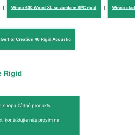
|
Wineo 600 Wood XL se zámkem SPC rigid
|
Wineo ekol
Gerflor Creation 40 Rigid Acoustic
 Rigid
 e-shopu žádné produkty
t, kontaktujte nás prosím na