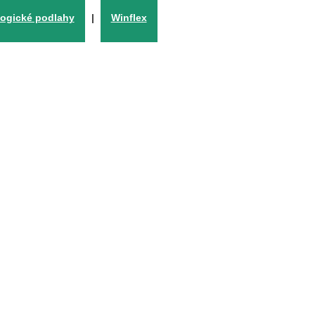
ogické podlahy
|
Winflex