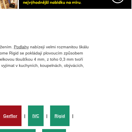
ožením.
Podlahy
nabízejí velmi rozmanitou škálu
Home Rigid se pokládají plovoucím způsobem
elkovou tloušťkou 4 mm, z toho 0,3 mm tvoří
 vyjímat v kuchyních, koupelnách, obývácích,
Gerflor
|
IVC
|
Rigid
|