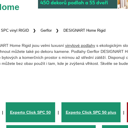
Home
SPC vinyl RIGID
Gerflor
DESIGNART Home Rigid
RT Home Rigid jsou velmi luxusní
vinylové podlahy
s ekologickým sl
 Sáhnout můžete také po dekoru kamene. Podlahy Gerflor DESIGNART 
ytových a komerčních prostor s mírnou až střední zátěží. Disponují c
u můžete bez obav použít i tam, kde je zvýšená vlhkost. Skvěle se bude
|
Experto Click SPC 50
|
Experto Click SPC 50 plus
|