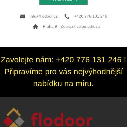
info@flodoor.cz
+420 776 131 246
Praha 9 - Zobrazit celou adresu
Zavolejte nám: +420 776 131 246 !
Připravíme pro vás nejvýhodnější
nabídku na míru.