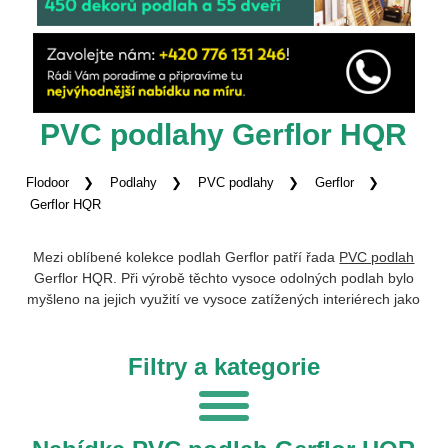
PVC podlahy Gerflor HQR
Flodoor
Podlahy
PVC podlahy
Gerflor
Gerflor HQR
Mezi oblíbené kolekce podlah Gerflor patří řada
PVC podlah
Gerflor HQR. Při výrobě těchto vysoce odolných podlah bylo
myšleno na jejich využití ve vysoce zatížených interiérech jako
jsou komerční prostory a provozovny, má proto užitnou třídu
41. Unikátní textilní podložka, kterou je
podlaha
vybavena,
Filtry a kategorie
umožňuje pokládku i na původní povrch s drobnými
nerovnostmi. Podlaha je voděodolná, redukuje únik tepla,
poskytuje zvukovou izolaci a díky antibakteriální přísadě
SANASOL působí antibakteriálně. Vybavte si interiér
příjemnými dekory dřeva, mramorovanými vzory nebo zkuste