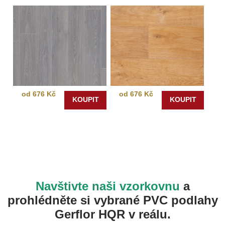
od 676 Kč
od 676 Kč
KOUPIT
KOUPIT
Navštivte naši vzorkovnu
a
prohlédněte si vybrané PVC podlahy
Gerflor HQR v reálu.