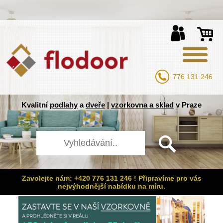
776 131 246
Kvalitní
podlahy
a
dveře
|
vzorkovna a sklad
v Praze
Zavolejte nám: +420 776 131 246 ! Připravíme pro vás
nejvýhodnější nabídku na míru.