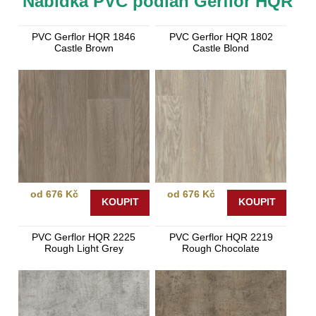
Nabídka PVC podlah Gerflor HQR
vzhled mozaiky. Vše najdete na našem
e-shopu
i v
pražské
vzorkovně
.
PVC Gerflor HQR 1846
PVC Gerflor HQR 1802
Castle Brown
Castle Blond
od 676 Kč
od 676 Kč
KOUPIT
KOUPIT
PVC Gerflor HQR 2225
PVC Gerflor HQR 2219
Rough Light Grey
Rough Chocolate