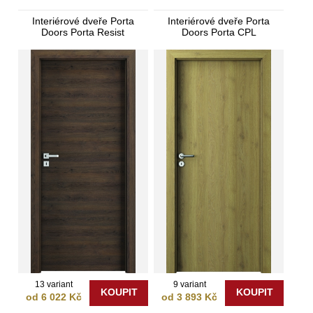
prohlédněte si
interiérové dveře Porta Doors
na vlastní oči. V
Interiérové dveře Porta
Interiérové dveře Porta
případě zájmu se rádi ujmeme i
montáže
vašich nových dveří.
Doors Porta Resist
Doors Porta CPL
13 variant
9 variant
KOUPIT
KOUPIT
od 6 022 Kč
od 3 893 Kč