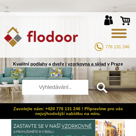
776 131 246
Kvalitní
podlahy
a
dveře
|
vzorkovna a sklad
v Praze
Zavolejte nám: +420 776 131 246 ! Připravíme pro vás
nejvýhodnější nabídku na míru.