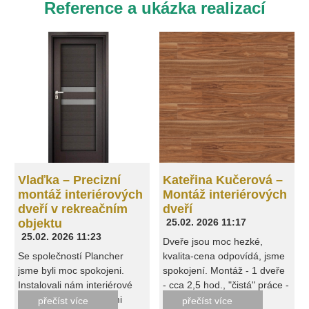
Reference a ukázka realizací
Vlaďka – Precizní
Kateřina Kučerová –
montáž interiérových
Montáž interiérových
dveří v rekreačním
dveří
objektu
25.02. 2026 11:17
25.02. 2026 11:23
Dveře jsou moc hezké,
Se společností Plancher
kvalita-cena odpovídá, jsme
jsme byli moc spokojeni.
spokojení. Montáž - 1 dveře
Instalovali nám interiérové
- cca 2,5 hod., "čistá" práce -
dveře na chalupě, velmi
montážník po sobě uklidil,
přečíst více
přečíst více