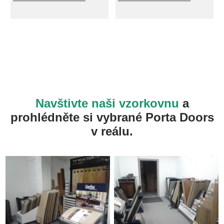
dobrá komunikace s p.
vše bez problémů. Čekací
Kelbichem, vše proběhlo v
doba na dveře - byla delší,
pořádku, můžeme doporučit.
než jsme čekali, ale dočkali
jsme se, takže vše fajn.
Určitě se v budoucnu
obrátíme zase na pana
Kelbicha a doporučujeme -
jedná rychle, efektivně, je
flexibilní.
Navštivte naši vzorkovnu
a
prohlédněte si vybrané Porta Doors
v reálu.