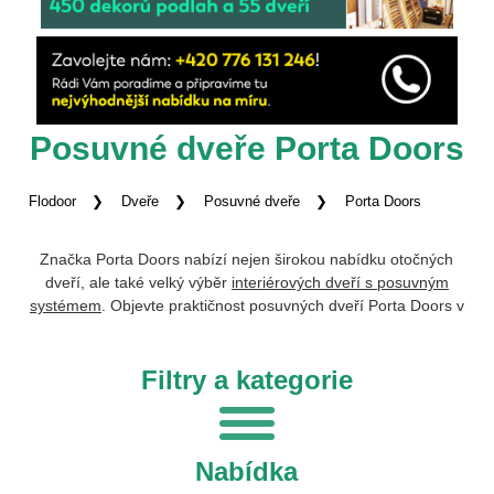
Posuvné dveře Porta Doors
Flodoor
Dveře
Posuvné dveře
Porta Doors
Značka Porta Doors nabízí nejen širokou nabídku otočných
dveří, ale také velký výběr
interiérových dveří s posuvným
systémem
. Objevte praktičnost posuvných dveří Porta Doors v
podobě úspory místa, plynulého otevírání a zavírání, tichého
dovření a bezbariérovosti. Jednotlivé kolekce zasunovacích
Filtry a kategorie
dveří Porta zahrnují nepřeberné množství dekorů, různé
možnosti výplní (voština, dutinková dřevotříska) i povrchových
úprav (fólie, lak). Podle svého vkusu si můžete vybrat i úchytky
a další detaily. Díky variabilitě otevírání jednotlivých modelů si
Nabídka
můžete sladit otočné i posuvné
dveře
v celém
interiéru
do
jednoho designu. Navštivte náš
pražský showroom
a