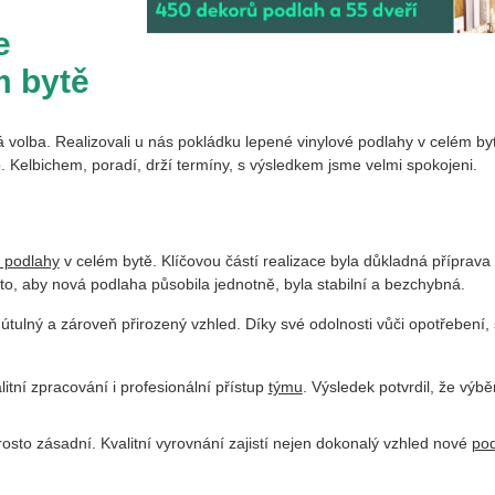
e
m bytě
volba. Realizovali u nás pokládku lepené vinylové podlahy v celém bytě,
Kelbichem, poradí, drží termíny, s výsledkem jsme velmi spokojeni.
é podlahy
v celém bytě. Klíčovou částí realizace byla důkladná příprava
o, aby nová podlaha působila jednotně, byla stabilní a bezchybná.
útulný a zároveň přirozený vzhled. Díky své odolnosti vůči opotřebení
itní zpracování i profesionální přístup
týmu
. Výsledek potvrdil, že výb
osto zásadní. Kvalitní vyrovnání zajistí nejen dokonalý vzhled nové
pod