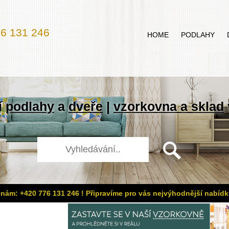
6 131 246
HOME
PODLAHY
í
podlahy
a
dveře
|
vzorkovna a sklad
 nám: +420 776 131 246 ! Připravíme pro vás nejvýhodnější nabídk