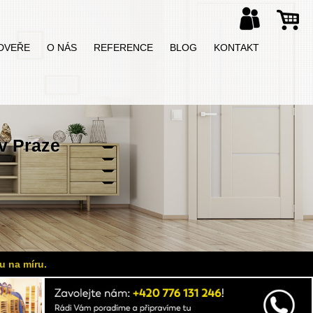
DVEŘE
O NÁS
REFERENCE
BLOG
KONTAKT
v Praze
u na míru.