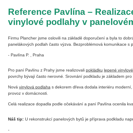
Reference Pavlína – Realizac
vinylové podlahy v panelové
Firmu Plancher jsme oslovili na základě doporučení a byla to dobrá 
panelákových podlah často výzva. Bezproblémová komunikace s p. 
- Pavlína P. , Praha
Pro paní Pavlínu z Prahy jsme realizovali
pokládku
lepené vinylov
povrchy bývají často nerovné. Srovnání podkladu je základem pro t
Nová
vinylová podlaha
s dekorem dřeva dodala interiéru moderní, 
provoz v domácnosti.
Celá realizace dopadla podle očekávání a paní Pavlína ocenila kval
Náš tip:
U rekonstrukcí panelových bytů je příprava podkladu napr
-