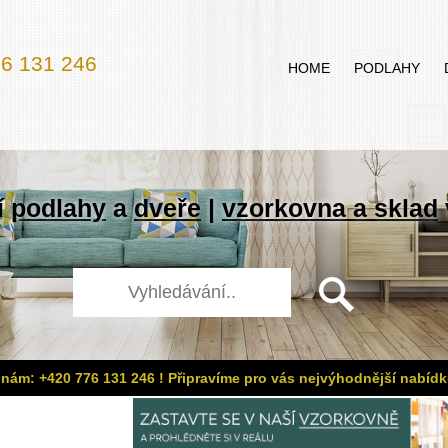
6 131 246
HOME
PODLAHY
í
podlahy
a
dveře
|
vzorkovna a sklad
 nám: +420 776 131 246 ! Připravíme pro vás nejvýhodnější nabídk