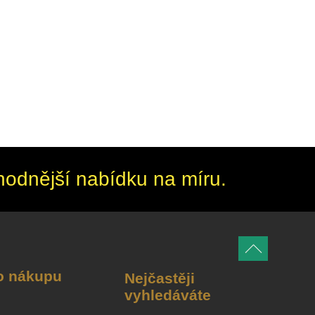
hodnější nabídku na míru.
o nákupu
Nejčastěji
vyhledáváte