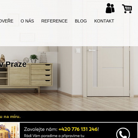
DVEŘE
O NÁS
REFERENCE
BLOG
KONTAKT
v Praze
u na míru.