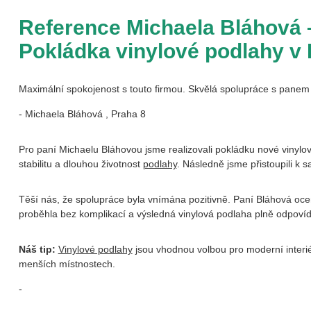
Reference Michaela Bláhová 
Pokládka vinylové podlahy v 
Maximální spokojenost s touto firmou. Skvělá spolupráce s panem
- Michaela Bláhová , Praha 8
Pro paní Michaelu Bláhovou jsme realizovali pokládku nové vinylov
stabilitu a dlouhou životnost
podlahy
. Následně jsme přistoupili k 
Těší nás, že spolupráce byla vnímána pozitivně. Paní Bláhová oce
proběhla bez komplikací a výsledná vinylová podlaha plně odpovíd
Náš tip:
Vinylové podlahy
jsou vhodnou volbou pro moderní interié
menších místnostech.
-