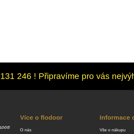
131 246 ! Připravíme pro vás nejvý
Více o flodoor
Informace 
O nás
Vše o nákupu