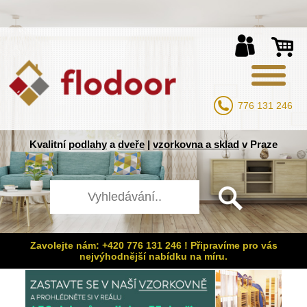
776 131 246
Kvalitní
podlahy
a
dveře
|
vzorkovna a sklad
v Praze
Zavolejte nám: +420 776 131 246 ! Připravíme pro vás
nejvýhodnější nabídku na míru.