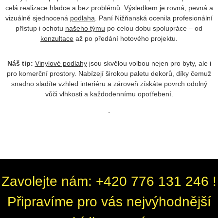
celá realizace hladce a bez problémů. Výsledkem je rovná, pevná a
vizuálně sjednocená
podlaha
. Paní Nižňanská ocenila profesionální
přístup i ochotu
našeho týmu
po celou dobu spolupráce – od
konzultace
až po předání hotového projektu.
Náš tip:
Vinylové podlahy
jsou skvělou volbou nejen pro byty, ale i
pro komerční prostory. Nabízejí širokou paletu dekorů, díky čemuž
snadno sladíte vzhled interiéru a zároveň získáte povrch odolný
vůči vlhkosti a každodennímu opotřebení.
-
Zavolejte nám: +420 776 131 246 !
Připravíme pro vás nejvýhodnější