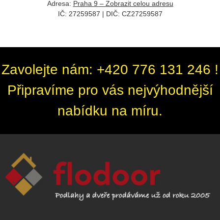
Adresa:
Praha 9 – Zobrazit celou adresu
IČ: 27259587 | DIČ: CZ
27259587
Zavolejte nám: +420 776 131 246 !
Připravíme pro vás nejvýhodnější
nabídku na míru.