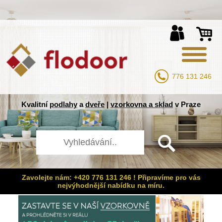
776 131 246
Kvalitní
podlahy
a
dveře
|
vzorkovna a sklad
v Praze
Zavolejte nám: +420 776 131 246 ! Připravíme pro vás
nejvýhodnější nabídku na míru.