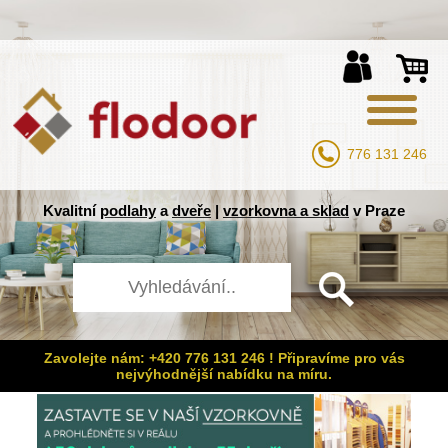
776 131 246
Kvalitní
podlahy
a
dveře
|
vzorkovna a sklad
v Praze
Zavolejte nám: +420 776 131 246 ! Připravíme pro vás
nejvýhodnější nabídku na míru.