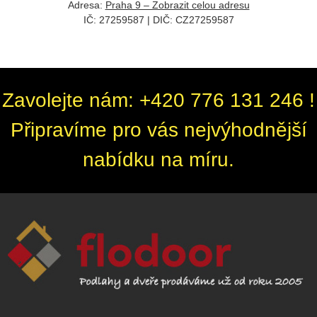
Adresa:
Praha 9 – Zobrazit celou adresu
IČ: 27259587 | DIČ: CZ
27259587
Zavolejte nám: +420 776 131 246 !
Připravíme pro vás nejvýhodnější
nabídku na míru.