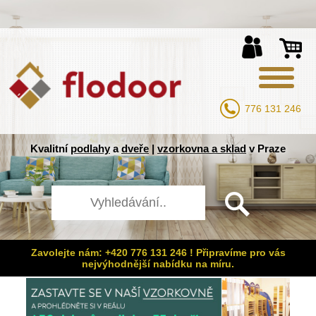
776 131 246
Kvalitní
podlahy
a
dveře
|
vzorkovna a sklad
v Praze
Zavolejte nám: +420 776 131 246 ! Připravíme pro vás
nejvýhodnější nabídku na míru.