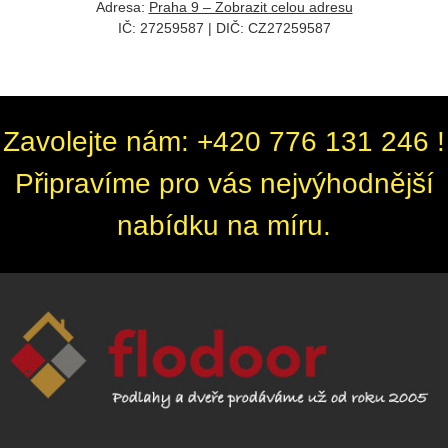
Adresa:
Praha 9 – Zobrazit celou adresu
IČ: 27259587 | DIČ: CZ
27259587
Zavolejte nám: +420 776 131 246 !
Připravíme pro vás nejvýhodnější
nabídku na míru.