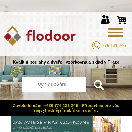
776 131 246
Kvalitní
podlahy
a
dveře
|
vzorkovna a sklad
v Praze
Zavolejte nám: +420 776 131 246 ! Připravíme pro vás
nejvýhodnější nabídku na míru.