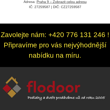
Adresa:
Praha 9 – Zobrazit celou adresu
IČ: 27259587 | DIČ: CZ
27259587
Zavolejte nám: +420 776 131 246 !
Připravíme pro vás nejvýhodnější
nabídku na míru.