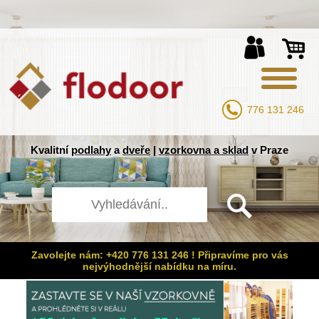
776 131 246
Kvalitní
podlahy
a
dveře
|
vzorkovna a sklad
v Praze
Zavolejte nám: +420 776 131 246 ! Připravíme pro vás
nejvýhodnější nabídku na míru.