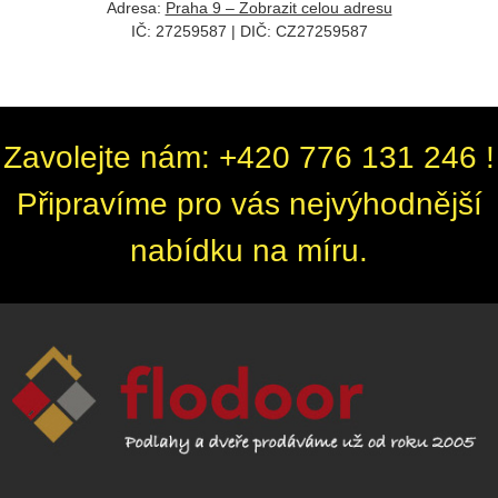
Adresa:
Praha 9 – Zobrazit celou adresu
IČ: 27259587 | DIČ: CZ
27259587
Zavolejte nám: +420 776 131 246 !
Připravíme pro vás nejvýhodnější
nabídku na míru.